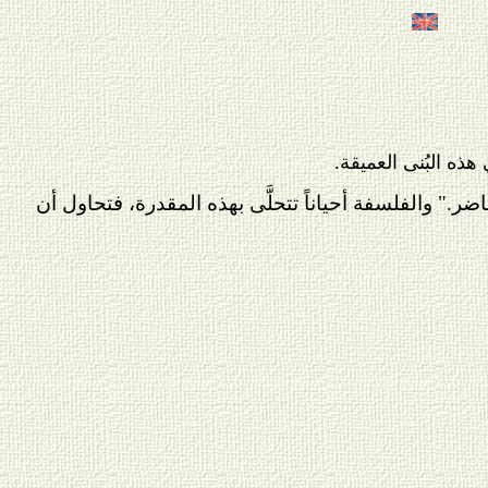
ذه البُنى العميقة.
اضر." والفلسفة أحياناً تتحلَّى بهذه المقدرة، فتحاول أن