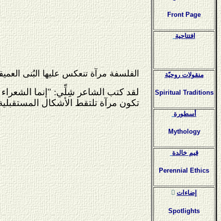
Front Page
افتتاحية
الفلسفة مرآة تنعكس عليها البُنى العميق
منقولات روحيّة
لقد كتب الشاعر شِلِّي: "إنما الشعراء 
Spiritual Traditions
تكون مرآة تلتقط الأشكال المستقبلية ل
أسطورة
Mythology
قيم خالدة
Perennial Ethics
ٍإضاءات
Spotlights