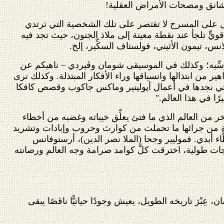
مشانق ومصحات الأمراض العقلية!
َل على المسرح لا تقتصر على تلك الشخصية التي ترتدي
يٍّ تلجأ عند نقطة معينة إلى ملاذ الجنون، حيث تجد فيه
نس، تيمون الأثيني، فولستاف السكِّير، إلخ.
 موسِّيه؛ وكذلك في الموسيقى شومان وڤيردي – ناهيكم عن
 من ابتذالها وانسياقها وراء الأفكار المبتذلة. وكذلك نرى
التي نجدها في أعمال أپولينير وماكس جاكوب وقصص كافكا
ًا في هذا العالم."
ر من العالم الذي ما فتئ يعلِّق خيباته وغضبه من أخطاء
بشرية من جرائها ما تحملت من كوارث وحروب وإبادات وتشريد
َاء أبدي. فموليير وجحا (الملا نصر الدين)، أرستوفانس
جات طولية، اخترقت كلَّ كوامد صرامة وجه العالم ورصانته
عِبْرَ تاريخه الطويل، يعيش وجودًا حياتيًّا ناقصًا يبقى