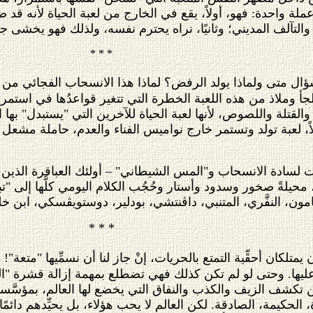
ملة واحدة: فهو، أولاً، يقع في الخارج من لعبة الحياة لأنه قد
ة والتآلف المديني؛ وثانيًا، نراه يحترم نفسه، ولذلك فهو يخش
* * *
ال متى ولماذا يولد الرفض؟ لماذا هذا الانسحاب الفجائي من ال
ملاذ من هذه اللعبة الخطرة التي تتغير قواعدُها في استمرار، بل
ء والقتلة واللصوص، لأنها لعبة الحياة للآخرين التي "يستبدل" بها
يلاً، لعبة تولد وتستمر خارج نواميس الفناء والعدم، حاملة م
ات لسادة الانسحاب و"المس الشيطاني" – أولئك العباقرة الذين لا
محيلةً صخور وسدود وأستار وحُجُب الكلام اليومي كلَّها إلى "تب
يامون، النفَّري، المتنبي، داڤنتشي، بودلير، دوستويڤسكي، ابن خ
* * *
ن يمتلكان أحقِّية التمتع بالحريات، إنْ جاز لنا أن نسمِّيها "متع
عليها. وحتى لو لم تكن كذلك فهي تضطلع بمهمة إزالة قشرة "ال
 الزيف والكذب والنفاق التي يخضع لها العالم، بمؤسَّساته المن
، الحكيمة، الصادقة. لكن العالم لا يحب هؤلاء، بل يحيِّدهم دائم