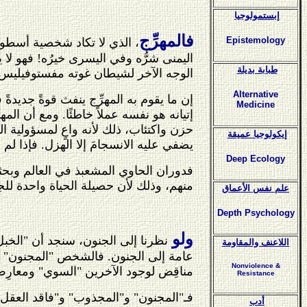
إبستمولوجيا
فالمهرِّج
Epistemology
، الذي لا تكاد شخصية أسطور
اليمنى شرُّه وفي اليسرى خيرُه! فهو لا ي
طبابة بديلة
الوجه الآخر لشيطان غوته مفستوفيليس الذ
Alternative
إن ما يقوم به المهرِّج ينفث قوةً جديدةً
Medicine
إتيانه هو نفسه عملاً خاطئًا. ومع أن ا
حزن واكتئاب، ذلك لأنه واعٍ لمسؤولية ا
إيكولوجيا عميقة
يضفي عليه الانسجامَ إلا الهزل. فإذا ل
Deep Ecology
فدوران الحاوي المشعبذ في العالم وبحثه
منهم، وذلك لأن حصيلة الحياة واحدة للج
علم نفس الأعماق
Depth Psychology
ولو
نظرنا إلى الجنون، سنجد أن "الخبل
اللاعنف والمقاومة
عامة إلى الجنون. فالشخص "المجنون" ه
Nonviolence &
مناقِض لوجود الآخرين "السوي" ومعارِض 
Resistance
فـ"المجنون" و"المجذوب" و"فاقد العقل" و
أدب