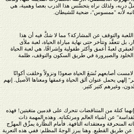
 ضلَّ دربه، ولذلك نراه يتحسَّس هذا الدرب بعصا وهمية، هي
ى جانبه لأنه "ممسوس"، ضحية للشيطان.
لعبة والتوقف عن المشاركة؟ مما لا شكَّ فيه أن هذا
 تتعقَّد وتتأخر حتى نهاية مباراة الحياة، لعبة ملأى
 العبقري لعبةً أعمق وأكثر طفولية وإشراقًا، هي لعبة الحياة
شعل الخلود والصيرورة في طريق السكون والتوقف، ظلمة
مست أصابعهم نُسَغَ الحياة صعودًا ونزولاً وخلقت أكوانًا
ر" إلهي يحمل عنوان ألق الحياة وعمقها ومعناها الأصيل. إنهم
لدون، وغيرهم كثير كثير.
ة"! إنهما كتلة من المتناقضات تتحرك على قدمين متعَبتين! فهذه
قداسة" عن أشياء العالم ومرتكناته. وهذه المهمة ذات
حرفة ومعتقداته التافهة. فأمام النظَّارة يمزِّق المهرِّج
ًا عن طريق القطيع. وهنا يبرز الوجهُ المظلم: ففي هذه التعرية