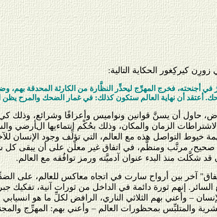
ورِن كيركِغور الحكاية التالية:
أجنحته، فخرج المهرِّج ليحذِّر النظَّارة من الكارثة المحدقة بهم، وضجَّ 
حك. أعتقد أن نهاية العالم ستكون كذلك: في غمار الضحك والمرح يظن ال
لأرض، حاول أن يسنَّ قوانين ونواميس وأعرافًا وشرائع، وذلك كي
اشتراطات الزمان والمكان، وذلك بحُكْم انتماءيها الأرضي وال
 خيوط التواصل هذه مع العالم، التي تؤلِّف وجود الإنسان للآ
ح، مرتَّب ومنظَّم، في اتفاق غير معلَن على أن يبقى كل شيء 
قد شكَّلت منذ البدء عنوان آدميَّته ورمز توافُقه مع العالم.
"اتفاق" آخر بين أرواح سارت في اتجاه معاكس للعالم، على الضدّ
السائر. إنهم ثورة دائمة في الداخل من ثورات آنية، تفكيك جبري 
ان – وأعني بهم الثلاثي الناري، الرافض لكلِّ ما هو انسيابي ومغ
ة والمتلبِّس بمحظورات العالم – وأعني بهم: المهرِّج والمجن