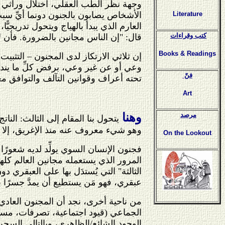
وجهة نظر الطب العقلي، اختلال وراثي في
الأشخاص يصابون بالجنون دونما أيِّ سبب
Literature
العارم الذي يبدأ بالهياج ويتحول تدريجيّ
كتب وقراءات
قال: "إن الناس مجانين بالضرورة. فأن ل
Books & Readings
إن ثلاثي الارتكاز لدى المجنون – التثبي
وعي أو عن غير وعي، برفض كلِّ ما يندرج
فنّ
تحته أعراف وقوانين التآلف والتوافق معه
Art
مرصد
وهنا
يتحول بنا المقام إلى الثالث: النا
وهو شيء معروف عنه منذ الإغريق، إلا أن
On the Lookout
فجنون الإنسان السوي يولِّد لديه شعورًا
المرور الذي يستعمله مجانين العالم كلهم 
الثالثة" التي يُستدَل بها على العبقري
عبقري، فهو مَن يستطيع أن يمدَّ جسرًا 
من ناحية أخرى، نجد أن المجنون العادي
الجماعي (قيود اجتماعية، تصرفات، مسؤ
الوجود الشائع/الظاهري، وبالتالي السجن