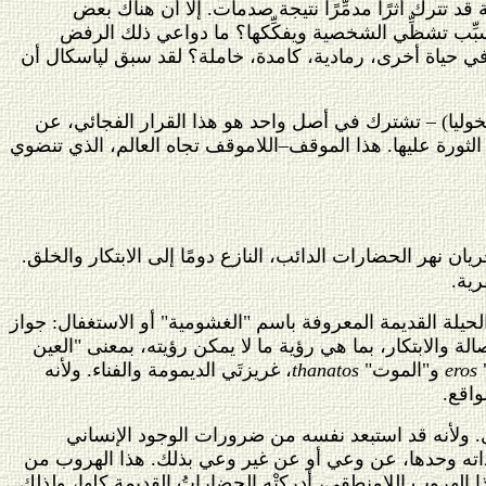
 تترك أثرًا مدمِّرًا نتيجة صدمات. إلا أن هناك بعض
يسبِّب تشظِّي الشخصية ويفكِّكها؟ ما دواعي ذلك الرفض
واء في حياة أخرى، رمادية، كامدة، خاملة؟ لقد سبق لپاسكال أن
انخوليا) – تشترك في أصل واحد هو هذا القرار الفجائي، عن
الثورة عليها. هذا الموقف–اللاموقف تجاه العالم، الذي تنضوي
يان نهر الحضارات الدائب، النازع دومًا إلى الابتكار والخلق.
رية.
الحيلة القديمة المعروفة باسم "الغشومية" أو الاستغفال: جواز
الة والابتكار، بما هي رؤية ما لا يمكن رؤيته، بمعنى "العين
"
eros
و"الموت"
thanatos
، غريزتَي الديمومة والفناء. ولأنه
واقع.
ى. ولأنه قد استبعد نفسه من ضرورات الوجود الإنساني
اته وحدها، عن وعي أو عن غير وعي بذلك. هذا الهروب من
الهروب اللامنطقي، أدركتْه الحضاراتُ القديمة كلها، ولذلك