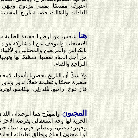
اعتبرتْه "مقدسًا" بمعنى مزدوج، وجهَي ع
العادات والتقاليد، حصيلة تاريخ المعيش
هنا
ينبجس من أرض الحقيقة العيانية سؤ
الانسحاب والتوقف عن المشاركة هو ملجأ و
بالكذابين والمزيفين والمحتالين والأغبيا
من أجل الحياة نفسها، تعظيمًا لها وتبج
التراجع والفناء.
ولا شكَّ أن التاريخ يحضرنا بأسماء لامع
صغيرة حجمًا وعظيمة فعلاً، تدور وتدور، 
ڤان غوخ، رامبو، هُلدرلِن، پيكاسو، لوتر
المجنون
والمهرِّج هما الوحيدان اللذا
الحرية لها وجه استغفالي يفرضه الآخرُ 
وجهين: مضيء ومظلم. فهي مضيئة حين تكشف
أو المجنون القناع ويطلق تعليقاته الحادة