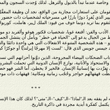
، وخاصة عندما تبدأ بالذبول والترهل. لذلك وُجدت السجون وال
قومان على استعارات مجازية من الواقع، نجد أن وظيفة المغفّ
 الذي يُفرِدُ دورًا بارزًا في مسرحياته لشخصيات ذات حضور قو
لتقوم بما تريد دونما خوف من قيود: الملك لير، هاملت، كوريولا
 في الأدب والفن: أقنعة غويا، شخصيات ڤكتور هوغو وألفريد دو
 من الجبال يدعو إلى "الحياة في خطر" ويأمل أن ينتشل الجماهير
– هذه الشخصية المتنوعة الانفعالات التي هي واحدة دائمًا و
يمس جويس الذي قال: "لست إلا مهرجًا إيرلنديًّا أو جوكرًا كبير
اب الضحكات البيضاء المجروحة، الذين دوَّنوا أحزانهم التي تسخ
 والاستحواذ والأنانية، نوازع الإنسان الدونية التي تحملت ال
رَّدت بها إنسانيةُ الإنسان. فالخير لا يخطئ، أما الشر فهو خطّ
طَّت قهقهاتُهم حواجز وحُجُب زمانية ومكانية؛ قهقهات ذات مو
* * *
 يفقه بعد الـ"لماذا"–الـ"كيف"–الـ"متى"؟ لذلك كان هذا الإنسان، 
 يكتمل كفكرة أبدية مجردة في ذاكرة التاريخ.