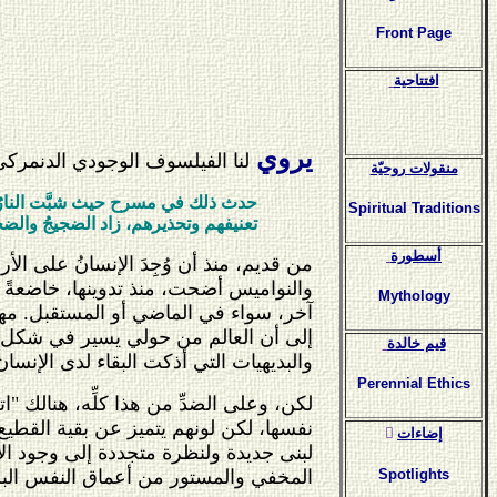
Front Page
افتتاحية
يروي
لنا الفيلسوف الوجودي الدنمركي ز
منقولات روحيّة
حدث ذلك في مسرح حيث شبَّت النارُ في 
Spiritual Traditions
تعنيفهم وتحذيرهم، زاد الضجيجُ والض
أسطورة
من قديم، منذ أن وُجِدَ الإنسانُ على ا
والنواميس أضحت، منذ تدوينها، خاضعةً ل
Mythology
آخر، سواء في الماضي أو المستقبل. مهمة
إلى أن العالم من حولي يسير في شكل صحي
قيم خالدة
والبديهيات التي أذكت البقاء لدى الإنسان 
Perennial Ethics
لكن، وعلى الضدِّ من هذا كلِّه، هنالك 
نفسها، لكن لونهم يتميز عن بقية القطيع 
ٍإضاءات
لبنى جديدة ولنظرة متجددة إلى وجود الإنس
المخفي والمستور من أعماق النفس البشري
Spotlights