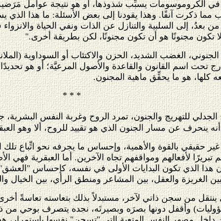
 الكروموسومات يسبِّب شذوذها، أو هو نتيجة عوامل مَرَضية قد
 مما ذكرت آنفًا. وهذا يقودنا إلى بعض الأسئلة: ما هذا الذي 
ًا، من بعدُ، إلى السلبية والتنازل عن الذات ونفي الحياة والانز
ا تكون مجنونًا هو أن تكون مجنونًا، لكن بطريقة أخرى."
ت الجنوني، الغضب الشديد، الحزن والاكتئاب أو السوداوية (المل
 تحت اسم القانون والقاعدة والأصول المرعيَّة؛ أو هو تحديدًا 
 كلها، هو ما يحقِّق ماهية المجنون.
* * *
تج الجدلي للتهريج والجنون، تمرد الروح وغربة النفس البشرية، جر
ه ينحرف عن مسار الجنون الذي هو تقييد للروح، ألا وهو العبق
 غير حقيقي بالقوة والأهمية، وإحساس ما يجرفه نحو اتِّباع تلك 
تبريرًا لأفعالهم ومواقفهم تجاه الآخرين. أما العبقرية فهي الأص
 دون هذا الذي تكون البدايات الأولى في نفسه، كإحساس "العشق
بين الغريزة والعقل، بين المشاعر ومنطق الرأي، بين الخيال وال
 ينتقل من سجن ذاتي لآخر، مستبدلاً بذلك بتعاسته تعاسةً أخر
وليات) وأقفل دونها بصرَه وبصيرتَه، نجده يتصرف بوحي من ذ
 داخل مصهر النفس المتعبة التي "تسحن" نفسها باستمرار، هذا 