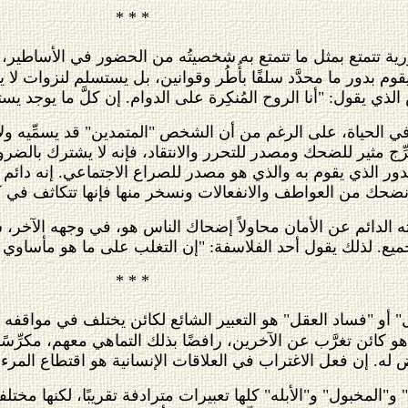
* * *
ية تتمتع بمثل ما تتمتع به شخصيتُه من الحضور في الأساطير، 
قوم بدور ما محدَّد سلفًا بأُطُر وقوانين، بل يستسلم لنزوات لا ي
ي يقول: "أنا الروح المُنكِرة على الدوام. إن كلَّ ما يوجد يست
 في الحياة، على الرغم من أن الشخص "المتمدين" قد يسمِّيه ولا 
لمهرِّج مثير للضحك ومصدر للتحرر والانتقاد، فإنه لا يشترك ب
لدور الذي يقوم به والذي هو مصدر للصراع الاجتماعي. إنه دائم
م نضحك من العواطف والانفعالات ونسخر منها فإنها تتكاثف في ك
 الدائم عن الأمان محاولاً إضحاك الناس هو، في وجهه الآخر، 
ميع. لذلك يقول أحد الفلاسفة: "إن التغلب على ما هو مأساوي 
* * *
" أو "فساد العقل" هو التعبير الشائع لكائن يختلف في مواقفه
و كائن تغرَّب عن الآخرين، رافضًا بذلك التماهي معهم، مكر
له. إن فعل الاغتراب في العلاقات الإنسانية هو اقتطاع المرء 
"المخبول" و"الأبله" كلها تعبيرات مترادفة تقريبًا، لكنها مخ