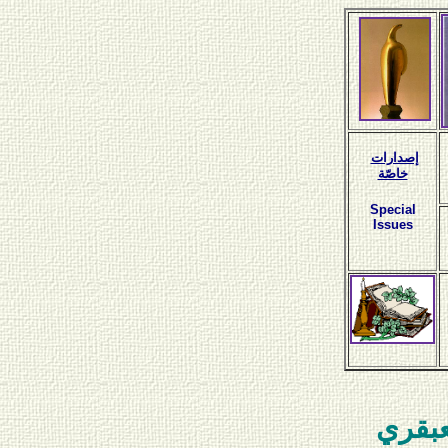
إصدارات
خاصّة
Special
Issues
عبقري