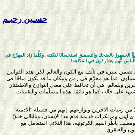
حسـين رحيـم
الجمهورُ بالضحك والتصفيق استحسانًا لنكتته. وكلَّما زاد المهرِّج في
ناس أنَّهم يشاركون في الفكاهة!
 تضمن سيرَه في تآلُف مع الكون والعالم. لكن هذه القوانين
سماوي. فما هو محرَّم في زمن ومكان ما قد يكون مباحًا في
خرين وللعالم، هي أن تحافظ على معنى التوازن والاطمئنان
على حاله، كما هو دائمًا. هذه المسلَّمات واليقينيات
ِ من رغبات الآخرين ونوازعهم. إنهم من فصيلة "الآدمية"
لبنى ومرتكزات قديمة قِدَمَ هذا الإنسان، وبالتالي خلقٌ
لَّف بأُطُر القيم الكرتونية، هذا الثلاثي المتعامل مع
ون والعبقري.