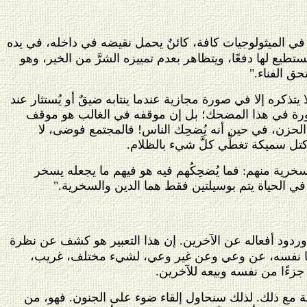
في الميثولوجيات كافة، كائنٌ يحمل نقيضه في داخله، في يده
ستطيع لها دفعًا، ويتظاهر بعدم تمييزه الشرَّ من الخير، وهو
حق الفناء."
يتذكره إلا في صورة مجازية عندما ينتابه ضيقٌ أو يُستثار عند
الضرورة في هذا المضحك؛ بل إن موقفه في الغالب هو موقف
 الحزن، في حين أنه يُضحِك الناس! فالمجتمع فوضى، لا
تل سميكة تغطِّي كلَّ شيء بالظلام.
سخرية منهم: فما يُضحِكُهم فيه هو فيهم ما يجعله يسخر
في الحياة يتم بوسيلتين فقط هما الدين والسخرية."
 وردود أفعاله عن الآخرين. إن هذا التعبير هو كشف عن نظرة
ِّسًا نفسه، عن وعي وعن غير وعي، لشيء مختلف، غريب،
جزءًا من نفسه وبيعه للآخرين.
تلفة مع ذلك. لذلك سنحاول إلقاء ضوء على الجنون. فهو، من