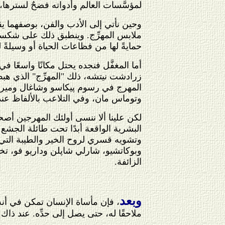
لمؤسَّسات العالم وأدواته فضحٌ لسترها
وحين نأتي إلى الأدب والفن، بوصفهما ي
ملابس المهرِّج. وينطبق ذلك على شكسپير
حمايةً لها من فظاعات الحياة أو وسيلةً 
أما المغفَّل فنجده يحتل مكانًا واسعًا
زرادشت نيتشه، ذلك "المهرِّج" الذي هبط
المهرج في رسوم پيكاسو وشاغال وميرو 
وتوماس مان، وفي التلاعب بالألفاظ عند ج
لكن علينا ألا ننسى أولئك المهرجين أصح
البشرية الواقعة أبدًا تحت طائلة الجشع
وتشويه قسري لروح الخير والطيبة التي تف
وبوكاتشيو، شارلي شاپلن وداريو فو، تخ
الزائفة.
وبعد
، فإن مأساة الإنسان تمكن في أنه لم
ملاحقًا له، حتى يصل إلى حدِّه. عند ذاك