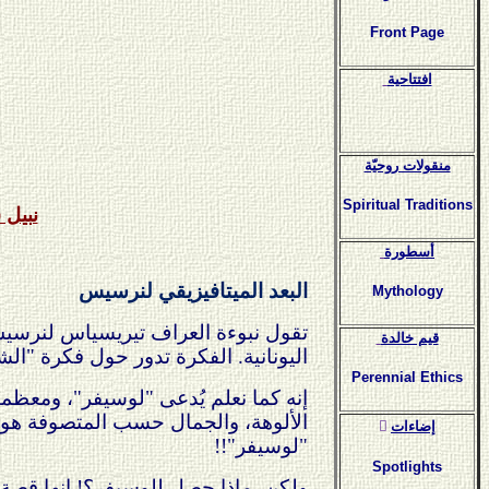
Front Page
افتتاحية
منقولات روحيّة
Spiritual Traditions
نبيل 
أسطورة
البعد الميتافيزيقي لنرسيس
Mythology
تقول نبوءة العراف تيريسياس لنرسيس
قيم خالدة
اليونانية. الفكرة تدور حول فكرة "ا
Perennial Ethics
إنه كما نعلم يُدعى "لوسيفر"، ومعظمنا
الألوهة، والجمال حسب المتصوفة هو وج
ٍإضاءات
"لوسيفر"!!
Spotlights
ولكن، ماذا حصل للوسيفر؟! إنها قصة 