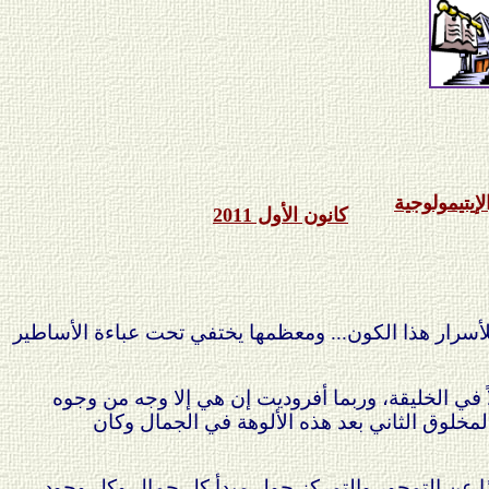
لإيتيمولوجية
كانون الأول 2011
للأسرار هذا الكون... ومعظمها يختفي تحت عباءة الأساطير
ً في الخليقة، وربما أفروديت إن هي إلا وجه من وجوه
لمخلوق الثاني بعد هذه الألوهة في الجمال وكان
ًا عن التمحور والتمركز حول مبدأ كل جمال وكل وجود