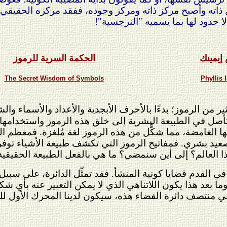
اته وأصبح مركز ذاته ومركز وجوده، ففقد مركزه الحقيقي، و
لا حدود لها بما يسميه "النرجسية"!
إيمينك
الحكمة السرية للرموز
The Secret Wisdom of Symbols
Phyllis
كثير من الرموز؛ بدءًا بالأحرف الأبجدية والأعداد والأسماء 
ع متأصل في الطبيعة البشرية إلى خلق هذه الرموز واستخدامه
ها الغامضة، مما شكَّل من هذه الرموز لغة مُلغزة. فمعظم ا
د بشري. فمفاتيح الرموز التي تكشف طبيعة الأشياء توفر لن
ذا العالم؟ إلى أين سنمضي؟ ما هي بالفعل الطبيعة الحقيقية
ي القدم قضايا كونية المنشأ. فقد تمثِّل الدائرة، على سبيل 
ما بعد هذا يكون اللاتناهي الذي لا يمكن التعبير عنه بأي شك
طة في منتصف دائرة الفضاء هذه، سيكون لدينا المحرك الأول 