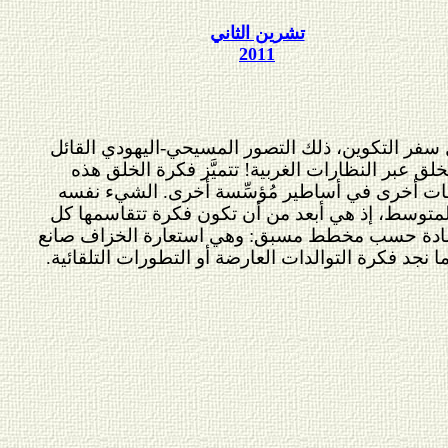
تشرين الثاني
2011
سفر التكوين، ذلك التصور المسيحي-اليهودي القائل
خلق عبر النظارات الغربية! تتميَّز فكرة الخلق هذه
موعات أخرى في أساطير مُؤسِّسة أخرى. الشيء نفسه
ر المتوسط، إذ هي أبعد من أن تكون فكرة تتقاسمها كل
 المادة حسب مخطط مسبق: وهي استعارة الخزاف صانع
ا نجد فكرة التوالدات العارضة أو التطورات التلقائية.