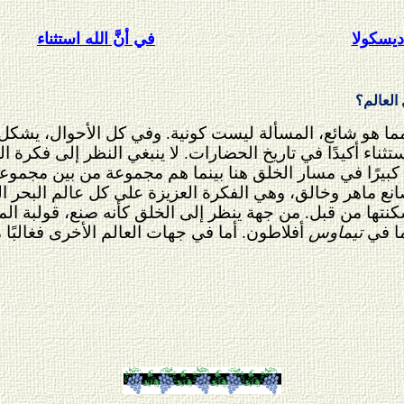
ديسكولا
في أنَّ الله استثناء
لعالم؟
ما هو شائع، المسألة ليست كونية. وفي كل الأحوال، يشكل 
تثناء أكيدًا في تاريخ الحضارات. لا ينبغي النظر إلى فكرة ال
رًا كبيرًا في مسار الخلق هنا بينما هم مجموعة من بين مج
له صانع ماهر وخالق، وهي الفكرة العزيزة على كل عالم البح
كنتها من قبل. من جهة ينظر إلى الخلق كأنه صنع، قولبة
ما في
تيماوس
أفلاطون. أما في جهات العالم الأخرى فغالبًا م