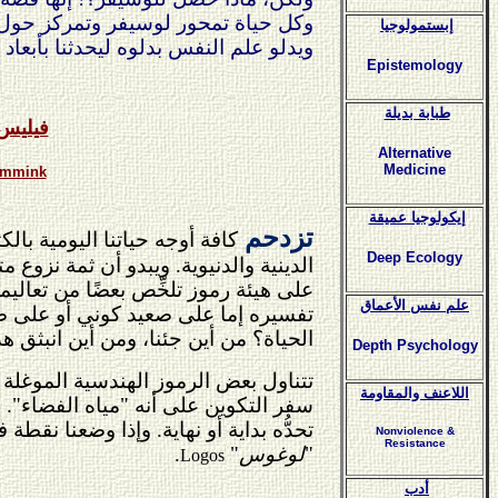
وكل حياة تمحور لوسيفر وتمركز حول ذ
إبستمولوجيا
ويدلو علم النفس بدلوه ليحدثنا بأبعاد 
Epistemology
طبابة بديلة
فيليس 
Alternative
Medicine
 Immink
إيكولوجيا عميقة
تزدحم
كافة أوجه حياتنا اليومية بال
Deep Ecology
الدينية والدنيوية. ويبدو أن ثمة نزو
على هيئة رموز تلخِّص بعضًا من تعاليم
علم نفس الأعماق
تفسيره إما على صعيد كوني أو على صعي
الحياة؟ من أين جئنا، ومن أين انبثق ه
Depth Psychology
تتناول بعض الرموز الهندسية الموغلة ف
اللاعنف والمقاومة
سفر التكوين على أنه "مياه الفضاء". و
تحدُّه بداية أو نهاية. وإذا وضعنا نق
Nonviolence &
Resistance
"
لوغوس
"
.
Logos
أدب