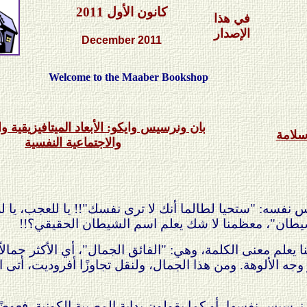
كانون الأول
201
1
في هذا
الإصدار
December 2011
Welcome to the Maaber Bookshop
بان ونرسيس وايكو: الأبعاد الميتافيزيقية وا
سلامة
والاجتماعية النفسية
 نفسه: "ستحيا لطالما أنك لا ترى نفسك"!!
يا للعجب، يا 
لشيطان"، معظمنا لا شك يعلم اسم الشيطان الحقيقي؟!!
 يعلم معنى الكلمة، وهي: "الفائق الجمال"، أي الأكثر جمالا
ه الألوهة. ومن هذا الجمال، ولنقل تجاوزًا أفروديت، أتى ا
نرسيس نفسها، أو كما يقولون بداية المصيبة الكونية. فعوض