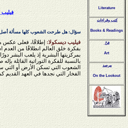
Literature
فيليب 
كتب وقراءات
Books & Readings
سؤال: هل طرحت الشعوب كلها مسألة أصل ا
فيليب ديسكولا:
إطلاقًا، فعلى عكس م
فنّ
بفكرة خلق العالم انطلاقًا من العدم اس
Art
بمركزيتها البشرية إذ يلعب البشر دو
بالنسبة للفكرة التوراتية القائلة بإ
مرصد
الشعوب التي تسكن الأرض أو التي س
الفخار التي نجدها في العهد القديم ك
On the Lookout