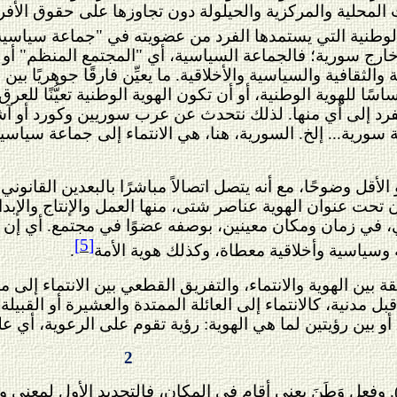
لمحلية والمركزية والحيلولة دون تجاوزها على حقوق الأفر
ة الوطنية التي يستمدها الفرد من عضويته في "جماعة سياسية
ارج سورية؛ فالجماعة السياسية، أي "المجتمع المنظم" أو 
ة والثقافية والسياسية والأخلاقية. ما يعيِّن فارقًا جوهريًا 
ًا للهوية الوطنية، أو أن تكون الهوية الوطنية تعيُّنًا للعرق 
ء الفرد إلى أي منها. لذلك نتحدث عن عرب سوريين وكورد أو
رية... إلخ. السورية، هنا، هي الانتماء إلى جماعة سياسية،
لأقل وضوحًا، مع أنه يتصل اتصالاً مباشرًا بالبعدين القانوني
 تحت عنوان الهوية عناصر شتى، منها العمل والإنتاج والإبدا
في زمان ومكان معينين، بوصفه عضوًا في مجتمع. أي إن هوية
[5]
وسياسية وأخلاقية معطاة، وكذلك هوية الأمة
.
ثيقة بين الهوية والانتماء، والتفريق القطعي بين الانتماء إ
نية، كالانتماء إلى العائلة الممتدة والعشيرة أو القبيلة والج
 أو بين رؤيتين لما هي الهوية: رؤية تقوم على الرعوية، أي 
2
وفعل وَطَنَ يعنى أقام في المكان، فالتحديد الأول لمعنى وط