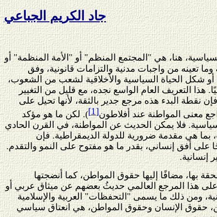
جاد الكريم الجباعي
اسية، هنا، هي "المجتمع المنظم" أو "الأمة المنظمة" أو
ا تعينه من واجبات مدنية والتزامات قانونية، وفق
، أو شكل الحياة السياسية والأخلاقية لشعب من الشعوب،
ًا. هذا التعريف العام الواسع نجده، مع قليل من التغيير
إن نقطة البدء هذه مرجع جدير بالثقة، لأنها تحيل على
[1]
اجع معنى المواطنة عند أفلاطون
). لكن ما هو مؤكد
لسياسية. فلا يمكن الحديث عن المواطنة، في القرن الحادي
 بما هي مقدمة ضرورية للدولة الديمقراطية. فإن
ًا على أفق إنساني، بقدر ما هو مفتوح على النمو والتقدم.
 إنسانية.
حقة بها، مضافًا إليها حقوق المواطن، كما أنضجتها
ف على هذا المرجع العالمي حديثُ بعضهم عن ميثاق عربي أو
ة، ومن ذلك ما يسمى "التحفظات" العربية والإسلامية
عين، حقوق الإنسان وحقوق المواطن، هي انعتاق سياسي