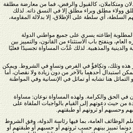
دلان ومتكاملان، كالقبول والرفض، فما من معارضة مطلقة
طلق وولاء مطلق وبراء مطلق إلا في النسق ذاته. لذلك
هم السلطة، أي سلطة على الإطلاق، إلا بدلالة المقاومة،
ن المطلوبة إطاعته يسري على جميع مواطني الدولة
العام، وينفتح باب الاستثناء من القانون، والتمييز بين
دينية والمذهبية. لذلك عُدَّت المساواة تجسيدًا فعليًا
ر هذه وتلك، وتكافؤٌ في الفرص وتساوٍ في الشروط. ويمكن
ن استبدال أحدهما بالآخر من دون زيادة ولا نقصان، أما
التماثل هنا تشابه أو تماثل في الإنسانية وفي المواطنة
ن في الحق والكرامة. ولهذه المساواة نوعان: مساواة
دة من حيث دعوتهم إلى القيام بالواجبات الملقاة على
هم وحسبهم أو ثروتهم أو طبقتهم.
لم الوظائف العامة، بما فيها رئاسة الدولة، وفق الشروط
، دونما تمييز بينهم حسب ثروتهم أو حسبهم أو طبقتهم أو