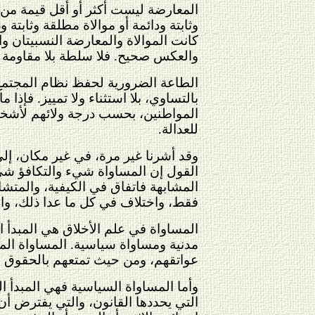
المعارضة ليست أكثر أو أقل قيمة من 
وثابتة ودائمة أو موالاة مطلقة وثابت
كانت الموالاة والمعارضة النسبيتان وا
والعكس صحيح. فلا سلطة بلا مقاومة م
الطاعة الضرورية لحفظ نظام المجتمع، 
بالتساوي، بلا استثناء ولا تمييز. فإذا
المواطنين، بحسب درجة ولائهم لأشخاص ا
للعدالة.
وقد أشرنا غير مرة، في غير مكان، إل
القول إن المساواة شيء والتكافؤ شيء
المشابهة فاتفاق في الكيفية، والمتشاب
فقط، واختلاف في كل ما عدا ذلك، والا
المساواة في علم الأخلاق هي المبدأ 
مدنية ومساواة سياسية. المساواة المد
عواتقهم، ومن حيث تمتعهم بالحقوق ال
وأما المساواة السياسية فهي المبدأ 
التي يحددها القانون، والتي يفترض أن