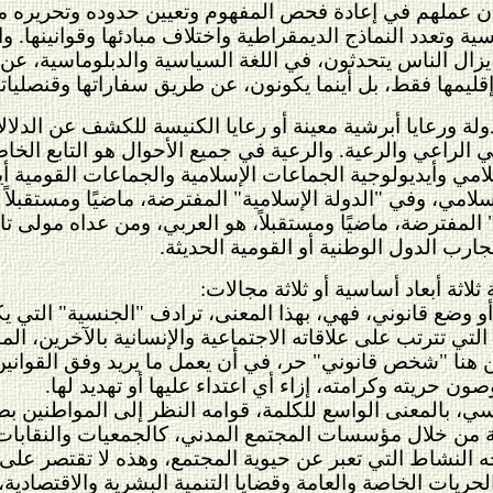
ن عملهم في إعادة فحص المفهوم وتعيين حدوده وتحريره من 
سية وتعدد النماذج الديمقراطية واختلاف مبادئها وقوانينها.
يزال الناس يتحدثون، في اللغة السياسية والدبلوماسية، عن "
قليمها فقط، بل أينما يكونون، عن طريق سفاراتها وقنصلياته
 الدولة ورعايا أبرشية معينة أو رعايا الكنيسة للكشف عن الدلا
 الراعي والرعية. والرعية في جميع الأحوال هو التابع الخاضع 
 وأيديولوجية الجماعات الإسلامية والجماعات القومية أيضًا
لامي، وفي "الدولة الإسلامية" المفترضة، ماضيًا ومستقبلا
 المفترضة، ماضيًا ومستقبلاً، هو العربي، ومن عداه مولى تا
ارب الدول الوطنية أو القومية الحديثة.
لاثة أبعاد أساسية أو ثلاثة مجالات:
 أو وضع قانوني، فهي، بهذا المعنى، ترادف "الجنسية" التي ي
التي تترتب على علاقاته الاجتماعية والإنسانية بالآخرين، الم
ِن هنا "شخص قانوني" حر، في أن يعمل ما يريد وفق القوانين
ون حريته وكرامته، إزاء أي اعتداء عليها أو تهديد لها.
اسي، بالمعنى الواسع للكلمة، قوامه النظر إلى المواطنين
ة من خلال مؤسسات المجتمع المدني، كالجمعيات والنقابات 
ه النشاط التي تعبر عن حيوية المجتمع، وهذه لا تقتصر على 
يات الخاصة والعامة وقضايا التنمية البشرية والاقتصادية، 