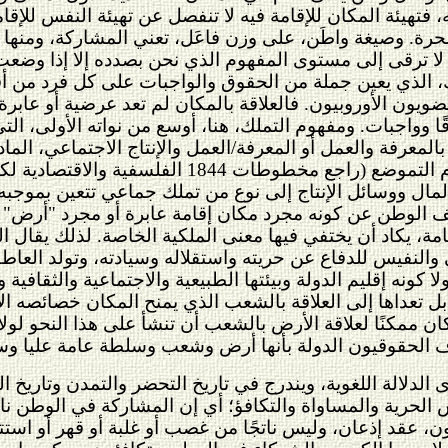
ه، فتهيئة المكان للإقامة فيه لا تنفصل عن تهيئة النفس للإ
الحرة. وصيغة واطَن، على وزن فاعَل، تعني المشاركة، ومنها ا
ية لا ترقى إلى مستوى المفهوم الذي نحن بصدده إلا إذا وضعت 
ُك، الذي يعين جملة من الحقوق والواجبات على كل فرد من أفر
ويون الأوروبيون. فالعلاقة بالمكان لم تعد عرضية أو عابرة، ك
ًا وواجبات. ومفهوم التملك، هنا، أوسع من نواته الأولى، 
بالمعرفة والعمل أو المعرفة/العمل والإنتاج الاجتماعي، الم
الشباب، ومنهم كارل ماركس، بمفهوم التموضع 
والمال ووسائل الإنتاج إلى نوع من تملك جماعي تتعين بمو
 الوطن عن كونه مجرد مكان إقامة عابرة أو مجرد "أرض" أو ب
امة، يكاد أن يختفي فيها معنى الملكية الخاصة. لذلك يقال 
 والنفيس للدفاع عن حريته واستقلاله وسيادته، وتولد العاطفة
ا كونه إقليم الدولة وبيئتها الطبيعية والاجتماعية والثقافية 
بل تعداها إلى العلاقة بالشعب الذي يمنح المكان خصائصه ال
ن ممكنًا لعلاقة الأرض بالشعب أن تنشأ على هذا النحو لولا ا
ف الحقوقيون الدولة بأنها أرض وشعب وسلطة عامة عليا وسيّ
الدلالة اللغوية، ويندرج في تاريخ التحضر والتمدن وتاريخ الث
حرية والمساواة والتكافؤ؛ أي إن المشاركة في الوطن نابعة
ن، عقد إذعان، وليس ناتجًا من غصب أو غلبة أو قهر أو است