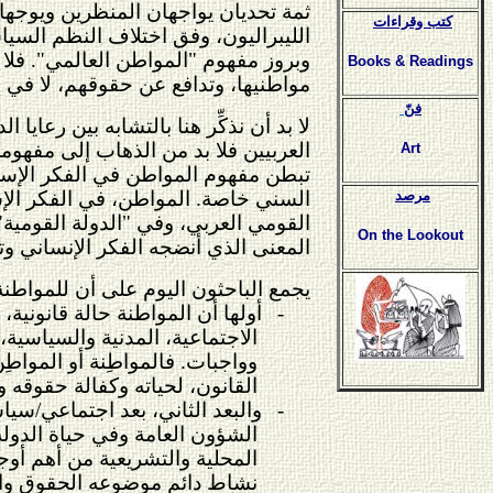
ثمة تحديان يواجهان المنظرين ويوجها
كتب وقراءات
الليبراليون، وفق اختلاف النظم السيا
وبروز مفهوم "المواطن العالمي". فلا 
Books & Readings
مواطنيها، وتدافع عن حقوقهم، لا في إ
فنّ
لا بد أن نذكِّر هنا بالتشابه بين رعايا
العربيين فلا بد من الذهاب إلى مفهومي
Art
تبطن مفهوم المواطن في الفكر الإسلامي
السني خاصة. المواطن، في الفكر الإس
مرصد
القومي العربي، وفي "الدولة القومية"
On the Lookout
المعنى الذي أنضجه الفكر الإنساني وتج
يجمع الباحثون اليوم على أن للمواطنة ث
-
أولها أن المواطنة حالة قانونية،
الاجتماعية، المدنية والسياسية، 
وواجبات. فالمواطِنة أو المواط
القانون، لحياته وكفالة حقوقه وص
-
والبعد الثاني، بعد اجتماعي/سي
الشؤون العامة وفي حياة الدول
المحلية والتشريعية من أهم أوج
نشاط دائم موضوعه الحقوق والحر