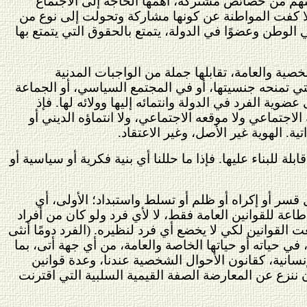
نهم من خصائص مشتركة، أهمها الحاجة إلى الاجتماع
إلا كفت المواطنة عن كونها مشاركة وتحولت إلى نوع من
لوطن وعضوًا في الدولة، يتمتع بالحقوق التي يتمتع بها
ية والعامة، تقابلها جملة من الواجبات المدنية
التي تمنحه جنسيتها، أو في المجتمع السياسي، أو الجماعة
ية الفرد في الدولة وانتمائه إليها وولائه لها. فإذ
لاجتماعي ولا موقعه الاجتماعي، ولا انتماؤه الديني أو
ة. الهوية غير الأصل، وغير الاعتقاد.
ة للبناء عليها. فإذا ما حللنا أي بنية فكرية أو سياسية أو
سر أو إكراه أو ظلم أو تسلط واستبداد؛ الأولى، أي
اعة للقوانين العامة فقط، لا لأي فرد ولو كان من أفراد
 القوانين لكي لا يخضع أي فرد لنظيره. (الفرد دومًا أنثى
ي حياته أو حياتها الخاصة والعامة، من أي جهة أتى، بما
نسانية، كقانون الأحوال الشخصية عندنا، وعدة قوانين
أن ننزع عن المعارضة الصفة القيمية السلبية التي اقترنت