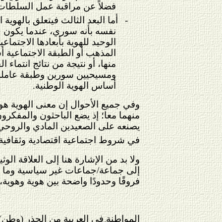
فضلاً عن مراقبة عمل السلطات ا
-
أما البعد الثالث فيتعلق بالهوي
نفسه بأنه سوري، عندما يكون خ
الوحيد للهوية بأبعادها الاجتماعي
المذهب أو الطبقة الاجتماعية أساس
منها، أو نتيجة من نتائج انتما
ومسيحيين سورين وطبقة عاملة سو
أساس الهوية الوطنية.
وفي جميع الأحوال إن معنى الهوية هو ا
منهما معا؛ إذ يضع الباحثون والمفكرون
يصنعه على الصعيدين المادي والروحي، 
في شروط اجتماعية اقتصادية وثقافية 
ولا بد من الإشارة هنا إلى العلاقة الو
إلى جماعة/جماعات غير سياسية وما قبل مد
فروقًا وحدودًا واضحة بين هوية وهوية،
المواطنة في العربية من الجذر (وطن). 