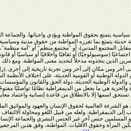
اسية يتمتع بحقوق المواطنة ويؤدي واجباتها. والجماعة السي
ديثة يتمتع بما تقرره المواطنة من حقوق مدنية وسياسية وم
مقابل المجتمع المدني)، أو "مجتمع منظم" أو "أمة منظمة"
يًا (سوسيولوجيًا) أو ثقافيًا وأخلاقيًا أو سياسيًا أو قانوني
رين الذين يتخذونه مدخلاً لتحديد معنى المواطنة. ومع ذلك ف
إلى آخر ومن مكان إلى آخر ومن تجربة تاريخية إلى أخرى. (ر
الدولة الوطنية أو القومية الحديثة، على اختلاف الأنظمة ا
والدولة الوطنية الحديثة، دولة الحق والقانون والمؤسسات،
 والحرية هي ما يجعل من الديمقراطية نظامًا تواصليًا مفتوح
ستحق اسمها إلا بالانطلاق من قاعدة إنسانية واعتماد معايير
 هو الشرعة العالمية لحقوق الإنسان والعهود والمواثيق المل
قرب إلى الديمقراطية. ولعله من قبيل اللغو ومحاولة الالتفا
 المسلمين جنس آخر غير الجنس البشري والجماعة الإنساني
مكين المرأة وحقوق الأقليات. المواطنة، وفق هذين المرج