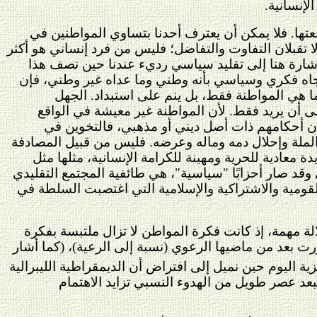
إنسانية.
عتها. فلا يمكن أن يعترف أحدنا بتساوي المواطنين في
 لا تقبلان التفاوت والتفاضل؛ فليس من فرد إنساني هو أكثر
لإشارة هنا إلى تقليد سياسي رديء عندنا حين نصف هذا
تجاه فكري وسياسي بأنه وطني وما عداه غير وطني، فإن
 هي المواطنة فقط، بل ينم على استبداد. الجهل
ى أن يريد فقط. لأن المواطنة غير معيشة في الواقع
م أن أحكامهم ذات أصل ديني أو مذهبي، فالتخوين في
لملة وإحلال دمه وماله وعرضه. فليس من قبيل المصادفة
 معادية للحرية ومهينة للكرامة الإنسانية، مثلها مثل
 وقد صار أحزابًا "سياسية"، هي طائفية المجتمع التقليدي
قومية والاشتراكية والإسلامية التي اغتصبت السلطة في
 مهمة، إذ كانت فكرة المواطن لا تزال ملتبسة بفكرة
ت بعد من ماضيها الرعوي (نسبة إلى الرعية)، (كما أشار
ية اليوم حين نميل إلى افتراض أن الديمقراطية الليبرالية
بعد عصر طويل من الهدوء النسبي تزايد الاهتمام