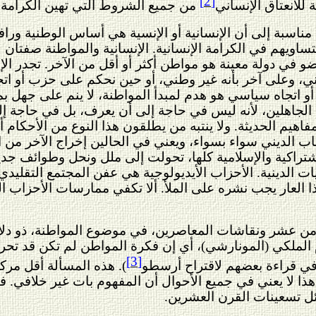
[2]
 للانعتاق الإنساني
من جميع الشروط التي تهين الكرامة ال
ناسبة إلى أن الإنسانية أو الإنسية هي أساس الوطنية وراف
بتساويهم في الكرامة الإنسانية. الإنسانية والمواطنة صفتان
ضو في دولة معينة هو مواطن أكثر أو أقل من الآخر. تجدر ا
ني، وعلى آخر بأنه غير وطني، أو حين نحكم على حزب أو ا
تجاه سياسي هو هدم لمبدأ المواطنة، لا ينم على جهل بما
 الجاهلين، لأنه ليس في حاجة إلى أن يعرف، بل في حاجة إل
مفاهيم الحديثة. ولا ينتبه من يطلقون هذا النوع من الأحكا
الديني سواء بسواء، ويعني في الحالين إخراج الآخر من ا
اشتراكية والإسلامية كلها، تحولت إلى ملل ونحل وطوائف جديدة
ت الدينية. الأحزاب الأيديولوجية هي عفن المجتمع التقليدي
 العار يجب نشره على الملأ. ألا تكفي ممارسات الأحزاب ال
من عشر ونقاشات المعاصرين، في موضوع المواطنة، ذو دلالة
 الملكي (المونارشي)، أي إن فكرة المواطن لم تكن قد تحرر
[3]
ا في قراءة بعضهم لاقتراح أرسطو
). هذه المسألة أقل مركز
ذا لا يعني في جميع الأحوال أن المفهوم بات غير خلافي. ف
ئل تسعينات القرن العشرين.