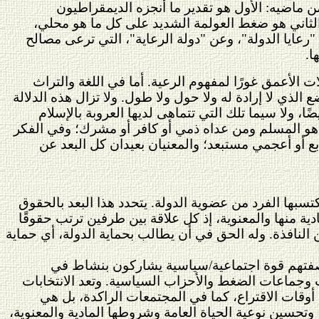
ماضيه: الأول هو تقدير ما أنجزه الديمقراطيون
 والثاني هو ضغط العولمة الشديد على كل ما هو محلي،
رعايا الدولة"، وعن "دولة الرعاية"، التي ترعى مصالح
ا.
لات الأعمق غورًا لمفهوم الرعية. أما في اللغة والتراث
الذي لا إرادة له ولا حول ولا طول. ولا تزال هذه الدلالة
، ولا سيما تلك التي تتماهى لديها العروبة بالإسلام
ً هو المسلم ومن عداه ذمي أو كافر أو مشرك؛ وفي الفكر
بع أو أعجمي مستبعد؛ والمعنيان بعيدان كل البعد عن
كتسبها الفرد من عضوية الدولة. يتحدد هذا البعد بالحقوق
ادية منها والمعنوية، إذ كل علاقة بين طرفين ترتب حقوقًا
 النافذة. وله الحق في أن يطالب بحماية الدولة، أي حماية
 بصفتهم قوة اجتماعية/سياسية يشاركون بنشاط في
وجماعات الضغط والأحزاب السياسية. وتعد الانتخابات
أوقات الاقتراع، كما في المجتمعات الراكدة، بل هي
وتحسين نوعية الحياة العامة وشروطها المادية والمعنوية،