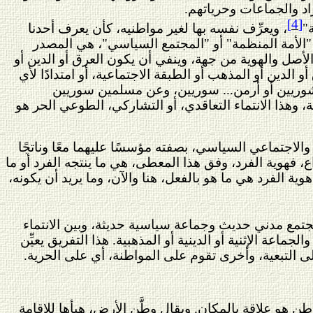
اد والجماعات وحرياتهم.
[4]
"
، ويعرِّف نفسه بها لغير مواطنيه، كأن يعرف أحدنا
"الأمة المنظمة" أو "المجتمع السياسي"، هي المصدر
بين الأصل والهوية من جهة، وينفي أن يكون العرق أو الدين أو
أو الدين أو المذهب أو الطبقة الاجتماعية، أو امتدادًا لأي
 آشوريين أو أرمن... سوريين، وعن مسلمين سوريين
 وهذا الانتماء التعاقدي، أو التشاركي، الطوعي الحر هو
 والاجتماعي السياسي، بصفته مؤسسًا عليهما معًا وناتجًا
ع، فهوية الفرد، وفق هذا المعطى، هي ما ينتجه الفرد أو ما
 الفرد هي ما هو بالفعل، هنا والآن، وما يريد أن يكونه،
لى مجتمع مدني حديث وجماعة سياسية حديثة، وبين الانتماء
ماعة الإثنية أو الدينية أو المذهبية. هذا التفريق يعيِّن
على التبعية، وأخرى تقوم على المواطنة، أي على الحرية.
ن هو علاقة بالمكان. ويقال وطَّن الأرض، هيأها للإقامة