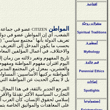
افتتاحية
منقولات روحيّة
المواطن
عضو في جماعة سي
CITIZEN
Spiritual Traditions
الشعب، أي إن المواطن عضو في دولة ح
تعريف الدولة بأنها "مجتمع سياسي" (
أسطورة
بحسب ما يكون المدخل إلى التعريف اجتماع
والاختلاف، في أعمال المؤلفين المعاص
Mythology
تاريخ المفهوم وتغير دلالته من زمان 
قيم خالدة
اليوم اقتران مفهوم المواطنة ومفهوم 
والعشرين، بمعزل عن المجتمع المدني 
Perennial Ethics
المواطنة بركنيها الأساسيين: المساواة
بل لا يمكن الحديث عن المواطنة التي ت
إضاءات
المرجع الجدير بالثقة، في هذا المجال،
Spotlights
التجارب السياسية الأكثر تقدمًا والأ
إسلامي لحقوق الإنسان، كأن العرب أو
إبستمولوجيا
على المعاهدات والمواثيق الخاصة بت
Epistemology