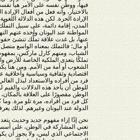
فيها، ووطِّن نفسه على الأمر هيأ نفس
بالاختيار، وأنه فعل من أفعال الإرادة 
الإرادة الحرة. لكن هذه الدلالة اللغو
المدن، إقامة دائمة، على سبيل التملّ
المواطنة عند اليونان وأخذه عنهم النهض
عنها، بل غدت علاقة تملُّك تنشئ حقوق
أو مال؛ فالتملك بمعناه الواسع متصل 
تملكًا يتعدى الملكية الخاصة للأرض 
الشعوب أو أمة من الأمم. ومن هنا يكف
اقتصادية وثقافية وسياسية وأخلاقية ع
فرد من أفراده والاستعداد لبذل الغالي
للوطن أن يأخذ هذه الدلالات والقيم لول
الوطن مقصورًا على العلاقة بالمكان، 
كل فرد من أفراده، مرة تلو مرة. وما كا
الدولة عند اليونان وغيرهم. لذلك يعر
نحن إذًا إزاء مفهوم جديد وحديث يتعدى 
تعني المشاركة في الوطن، على أسس ال
الاجتماعي الذي ليس، ولا يجوز أن يكو