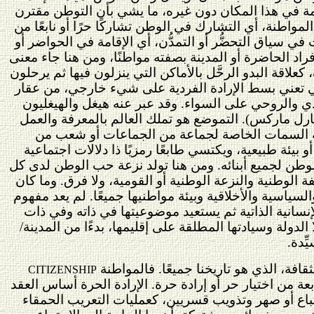
قامة في هذا المكان دون غيره، ما يشي بأن التوطن مقترن
لمواطنة، أي التشارك في الوطن تشاركًا حرًا أو نابعًا من
في سياق التحضُّر أو التمدُّن، أي الإقامة في الحواضر أو
اد الحاضرة أو المدينة بصفته مواطنًا، ومن هنا جاء معنى
علاقة البدو الرحَّل بالأماكن التي ينزلون فيها ثم يرحلون
التي تعني بسط الإرادة الفردية على شيء خارجي، من عقار
ادي والروحي على السواء. وقد عبر عنه هيغل والهيغليون
(راجع مخطوطات 1844 الفلسفية والاقتصادية لكارل ماركس). التموضع هو تملك العالم بالمعرفة والعمل
جبه السمات الخاصة لجماعة من الجماعات أو شعب من
يئة طبيعية، ويكتسي طابعًا رمزيًا ذا دلالات اجتماعية
الوطن لجميع أبنائه. ومن هنا تولد نزعة حب الوطن لدى كل
 الوطنية والنزعة الوطنية أو القومية، ولا فرق. وما كان
والسياسية والأخلاقية وبيئة مواطنيها جميعًا. لم يعد مفهوم
إنسانية الذاتية ثم يستعيد موضوعيتها في ذاته وفي ذات
لدولة وسيادتها المطلقة على إقليمها، بدءًا من المدينة/
ِدة.
قافة، الذي هو تاريخنا جميعًا
.
فالمواطنة
CITIZENSHIP
 من اختيار حر أو إرادة حرة. الإرادة الحرة أساس العقد
تباع أو صهر وتذويب قسريين، كعمليات التعريب الحمقاء