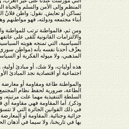
التي مورست عندنا على غير العرب، ول
المنظم وإلى الأمن والسلم والحياة ا
تساكن أو تعايش. نقول: واطن فلانٌ ال
أبناء مجتمعه ودولته، فهو مواطنهم وه
ومن ثم، فالمواطنة ترتب للمواطنة وا
والالتزامات القانونية تُلقى على عاتق
السياسية، التي تمنحه هويته السياسية.
يعرِّف أحدنا نفسه بأنه (مواطن سوري)،
المذهبي، ولا ميوله الفكرية أو السياس
هذه أوليات، ولا شك، أو مبادئ أولية، و
اجتماعية أو اقتصادية نجد المبادئ ال
والمواطنة طاعة ومقاومة أو معارضة ك
الطاعة، ضرورية لحفظ نظام المجتمع، و
السلطة التنفيذية مهما علت مرتبته، ول
وذكر). أما المقاومة فهي مقاومة أي ق
في ذلك القوانين الجائرة التي لا تتس
جزائية وجنائية. المقاومة أو المعارضة 
بها في تاريخنا، ولا سيما في أذهان الح