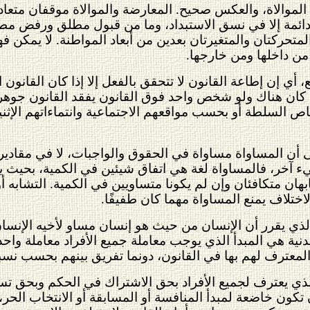
الموالاة، والعكس صحيح. المعارضة والموالاة موقفان متعا
ة ودائمة إلا في نسق الاستبداد، وما من قبول مطلق ورفض م
لمتحركتان والمتغيرتان بعدين من أبعاد المواطنة. لا يمكن ف
ن داخلها ومن خارجها.
أي إن إطاعة القانون لا تتحقق بالفعل إلا إذا كان القانو
 ما كان هناك ولو شخص واحد فوق القانون يفقد القانون جوهره 
لسلطة أو بحسب مواقعهم الاجتماعية وانتماءاتهم الإثنية وال
ى أن المساواة مساواة في الحقوق والواجبات، لا في مقادي
 آخر، فالمساواة لغة هي اتفاق شيئين في الكمية، بحيث يمك
هان متكافئان وإن لم يكونا متساويين في الكمية. التشابه أو 
ختلاف يمنع المساواة مهما كان طفيفًا.
الذي يقرر أن الإنسان من حيث هو إنسان مساو لأخيه الإنسا
نية هي المبدأ الذي يوجب معاملة جميع الأفراد معاملة واح
معترف لهم بها في القانون، دونما تفريق بينهم بحسب نسب
الذي يعترف لجميع الأفراد بحق الاشتراك في الحكم وبحق تس
 تكون خاضعة لمبدأ المنافسة أو المسابقة أو الانتخاب الحر