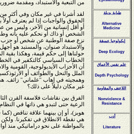
من التبعية والاستبداد، ومقدمة ضرورية
طبابة بديلة
لقد أشرنا في غير مكان وفي أكثر من م
الحقوق والواجبات إذا لم يعترف أولاً 
Alternative
أو أقل إنسانية من الآخر، وليس من ع
Medicine
الشخص أو ذاك أو نحكم عليه بأنه وط
نزع صفة الوطنية عن شخص أو حزب أو ا
إيكولوجيا عميقة
والاستبداد صنوان، والمستبد هو أجهل
Deep Ecology
حولناها إلى حكم قيمة، وهكذا بقية ال
الخطاب السياسي كالتكفير في الخطاب 
علم نفس الأعماق
أن الأحزاب الأيديولوجية، القومية وال
الملل والنحل والطوائف أو الأرثوذكسيا
Depth Psychology
وهمجيته في إهاب "علماني" زائف. هذا
غير مكان دليلاً على ذلك؟
اللاعنف والمقاومة
الفرق بين نقاشات فلاسفة القرن الثا
Nonviolence &
الرعية حتى لتبدو هي ذاتها في النظام
Resistance
هوبز)، أو إن بينهما علاقة تناقض (كم
أدب
هي نقطة الانطلاق في تفكيرنا. ولكن ه
بالمواطنة على نحو دراماتيكي منذ أوا
Literature