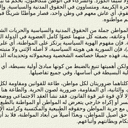
ا سيما الكورد. والشركاء في الوطن متكافئون، بحكم ما بي
لحرة الكريمة. ومتساوون في الحقوق المدنية والسياسية. و
قومَ، أي عاش معهم في وطن واحد، فصار مواطنًا شريكًا في ا
م مواطنوه.
لمواطن جملة من الحقوق المدنية والسياسية والحريات الشخص
ها وعاتقه، بصفته كل منهما عضوًا كامل العضوية في الدولة 
 فإن مفهوم الهوية السياسية يرتكز على المواطنة، أي على عضو
 فإن السورية هي هويته السياسية، لا أصله الإثني ولا منبته ا
ية، فهذه جميعًا خصائصه الشخصية ومحمولاته وتحديداته الذاتي
لكن أهميتها تنبع بالضبط من كونها مبادئ أولية بسيطة، أي قابل
أولية البسيطة في أساسها، وفي جميع تفاصيلها.
لتاهما ضروريتان لكل مواطن، طاعة للقوانين ومقاومة لكل ق
الثانية، أي المقاومة، ضرورية لصون الحرية. والطاعة هنا ط
ا لأي قوة غير قوة القانون. فقد نشأ العقد الاجتماعي ووضعت
سر أو إكراه خارجي يتعرض له المواطن أو المواطنة بالطبع، ف
ق مع حرية المواطن وحقوقه الطبيعية والمكتسبة وكرامته الإ
حق أصيل للمواطن، وبعدًا أصيلاً من أبعاد المواطنة، فلا بد 
كام وبطانتهم وأتباعهم.