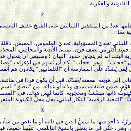
قانونية والفكرية.
2
 معًا:
 اللبناني تحديَ المسؤولية، تحديَ الملموس، المعيش، ناقلةً 
 فمنذ أكثر من نصف قرن، تمتلئ الأندية والمجالس، المجلات
ة أثبتت أنه لم يتجاوز حدود "البيان"؛ وطبيعي أن يتحول هذا
لى "حجاب" – وهو "حجاب" يكاد أن يُسهم في الإغراء بـ"فضائل
َل لِمَن يُشدِّد على الممارسة أن "العَلمانيين" يكادون هم أن
بناني إلى هويته، بصفته
إنسانًا
، قبل أن يكون فردًا في طائفة.
يقوَّم، ضمن طائفته، بمدى ولائه أو عدائه لمن "ينطق" باسم الطائ
ينونتُه ذاتها مهمَّشةٌ ومحجوبة. كأنما ليس هناك، في "المن
ًّا: "التبعية الرقمية" ابتكار لبناني، يحلُّ محلَّ الكينونة المتفر
3
ارًا، لا أجد فيها ما يمسُّ الدين في ذاته، أو ما يغض من شأن ال
وهي، حتَّى في ما يتعلق بالشيخ النابلسي، تنبِّهنا جميعًا، في