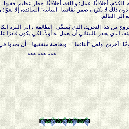
ليه. الكلام، أخلاقيًّا، عمل؛ واللغة، أخلاقيًّا، خطر عظيم:
 دون ذلك لا يكون، ضمن ثقافتنا "البيانية" السائدة، إلا لغوًا؛ 
َه إلى العالم.
خروج من هذا التجريد، الذي يُسمَّى "الطائفة"، إلى الفرد ال
يته، الذي يجدر باللبناني أن يعمل له أولاً، لكي يكون قادرًا 
 آخرين. ولعل "أبناءها" – وبخاصة مثقفيها – أن يجدوا في هذ
*** *** ***