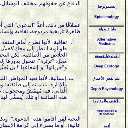
الدفاع عن حقوقهم بمختلف الوسائل، ال
إبستمولوجيا
Epistemology
طبابة بديلة
ظاهرةً تاريخية مزدوجة، ثقافية وإنسانية
Alternative
أ‌.
ثقافية، لأنها تطرح أمام المثقف
Medicine
طوباوية النظر إلى محكِّ
العمل
:
الخلاص من الطائفية. لكن التجرب
إيكولوجيا عميقة
مجرَّد "ثرثرة"، تتحول بدورها إ
Deep Ecology
و"حرياتها" و"إشعاعها"! بل يُخيّ
ب‌.
إنسانية، لأنها تعيد المواطن الل
علم نفس الأعماق
والإدارة، بانتمائه إلى طائفته؛ و
Depth Psychology
الذاتي، فيه مُهمَّشٌ ومحجوب؛ ك
هذه الطائفة أو تلك، يُسمَّى لبناني
اللاعنف والمقاومة
Nonviolence &
Resistance
التحية لِمَن أقاموا هذه "الدعوى"! وتكر
عالية)، أو ما يسيء إلى كرامة الإنسان. 
أدب