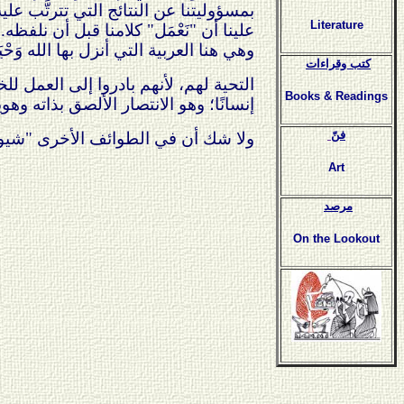
بمسؤوليتنا عن النتائج التي تترتَّب ع
Literature
علينا أن "نَعْمَل" كلامنا قبل أن نلفظه.
وهي هنا العربية التي أنزل بها الله وَحْي
كتب وقراءات
التحية لهم، لأنهم بادروا إلى العمل لل
Books & Readings
إنسانًا؛ وهو الانتصار الألصق بذاته وهو
فنّ
ولا شك أن في الطوائف الأخرى "شيوخًا"
Art
مرصد
On the Lookout