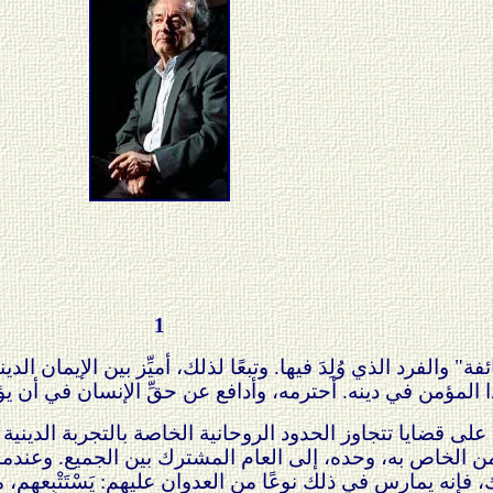
1
ئفة" والفرد الذي وُلِدَ فيها. وتبعًا لذلك، أميِّز بين الإيمان 
هذا المؤمن في دينه. أحترمه، وأدافع عن حقِّ الإنسان في أن ي
، على قضايا تتجاوز الحدود الروحانية الخاصة بالتجربة الدي
من الخاص به، وحده، إلى العام المشترك بين الجميع. وعندما
، فإنه يمارس في ذلك نوعًا من العدوان عليهم: يَسْتَتْبِعهم، 