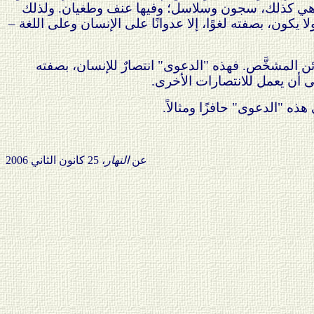
 ففيها، هي كذلك، سجون وسلاسل؛ وفيها عنف وطغيان. ولذلك
ولا يكون، بصفته لغوًا، إلا عدوانًا على الإنسان وعلى اللغة –
كائن المشخَّص. فهذه "الدعوى" انتصارٌ للإنسان، بصفته
على أن يعمل للانتصارات الأخرى.
ه "الدعوى" حافزًا ومثالاً.
عن
النهار
، 25 كانون الثاني 2006