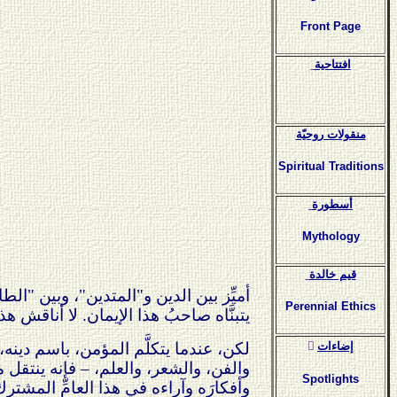
Front Page
افتتاحية
منقولات روحيّة
Spiritual Traditions
أسطورة
Mythology
قيم خالدة
أميِّز بين الدين و"المتدين"، وبين "الطا
Perennial Ethics
يتبنَّاه صاحبُ هذا الإيمان. لا أناقش 
ٍإضاءات
لكن، عندما يتكلَّم المؤمن، باسم دينه
والفن، والشعر، والعلم، – فإنه ينتقل 
Spotlights
وأفكارَه وآراءه في هذا العامِّ المشترك