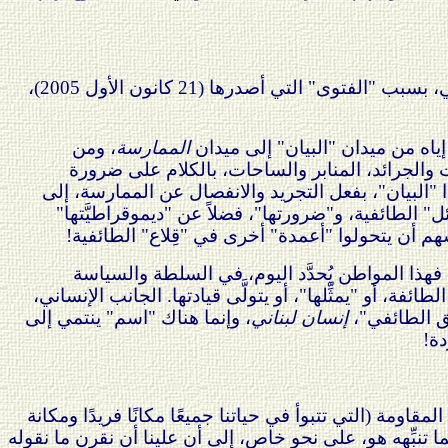
انطلاقًا من ذلك، أعدُّ "الدعوى" التي أقامها عددٌ من المثقفين اللبنانيين على الشيخ عفيف النابلسي، بسبب "الفتوى" التي أصدرها (21 كانون الأول 2005)،
إياه من ميدان "البيان" إلى ميدان
الممارسة
، ومن
 والجرائد، المنابر والساحات، بالكلام على ضرورة
 "البيان"، بفعل التجريد والانفصال عن الممارسة، إلى
" الطائفية، و"ضرورتها"، فضلاً عن "ديموقراطيَّتها"
فسهم أن يتحولوا "أعمدة" أخرى في "قِلاع" الطائفية!
 فهذا المواطن يُحدَّد اليوم، في السلطة والسياسة
فة، أو "يمثِّلها"، أو يتولَّى قيادتها. الجانب الإنساني،
طق الطائفي"،
إنسان لبناني
، وإنما هناك "اسم" ينتمي إلى
دة!
مقاومة (التي تتبوأ في حياتنا جميعًا مكانًا فريدًا ومكانة
ما تنبِّهه هو، على نحو خاص، إلى أن علينا أن نقرن ما نقوله