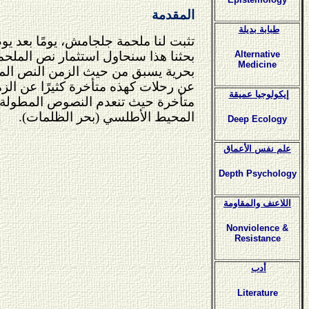
المقدمة
طبابة بديلة
تثبت لنا ملحمة جلجامش، يومًا بعد يو
بحثنا هذا سنحاول استثمار نص الملح
Alternative
Medicine
بحرية يسبق من حيث الزمن النص الم
عن رحلات كهذه متأخرة كثيرًا عن الز
إيكولوجيا عميقة
متأخرة حيث تنعدم النصوص المطول
المحيط الأطلسي (بحر الظلمات).
Deep Ecology
علم نفس الأعماق
Depth Psychology
اللاعنف والمقاومة
Nonviolence &
Resistance
أدب
Literature