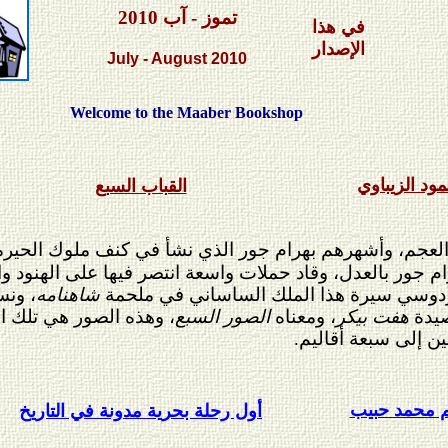
تموز
- آب
2010
في هذا
الإصدار
Ju
ly - August
2010
Welcome to the Maaber Bookshop
ود الزيباوي
القباب السبع
عجم، وأشهرهم بهرام جور الذي نشأ في كنف ملوك الحيرة، ف
ام جور بالعدل، وقاد حملات واسعة انتصر فيها على الهنود وا
لفردوسي سيرة هذا الملك الساساني في ملحمة
شاهنامه
، ونس
صيدة
هفت بيكر
، ومعناه
الصور السبع
، وهذه الصور هي تلك ال
ن إلى سبعة أقاليم.
 محمد حبيب
أول رحلة بحرية مدونة في التاريخ