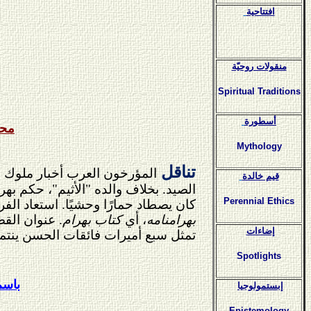
افتتاحية
منقولات روحيّة
Spiritual Traditions
أسطورة
محم
Mythology
تناقل
المؤرخون العرب أخبار ملوك ال
قيم خالدة
الصيد. بخلاف والده "الأثيم"، حكم بهر
Perennial Ethics
كان يصطاد حمارًا وحشيًا. استعاد ا
بهرامنامه
، أي
كتاب بهرام
. عنوان الق
إضاءات
تمثل سبع أميرات فائقات الحسن ينتمي
Spotlights
باسم
إبستمولوجيا
Epistemology