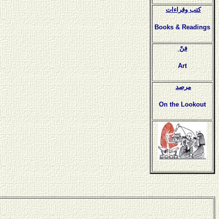
كتب وقراءات
Books & Readings
فنّ
Art
مرصد
On the Lookout