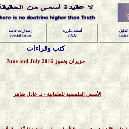
الدليل
أسئلة مكررة
إصدارات خاصة
Special Issues
F.A.Q.
Index
كتب وقراءات
حزيران وتموز 201
6
June and July
الأسس الفلسفية للعلمانية - د. عادل ضاهر