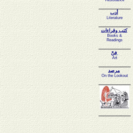
أدب
Literature
كتب وقراءات
Books &
Readings
فنّ
Art
مرصد
On the Lookout