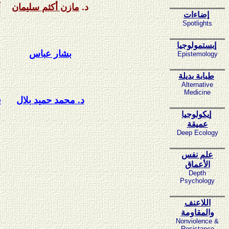
ط
د.
مازن أكثم سليمان
إضاءات
Spotlights
إبستمولوجيا
بشار عباس
Epistemology
طبابة بديلة
Alternative
Medicine
د. محمد حميد بلال
ق
إيكولوجيا
عميقة
Deep Ecology
علم نفس
الأعماق
Depth
Psychology
اللاعنف
والمقاومة
Nonviolence &
Resistance