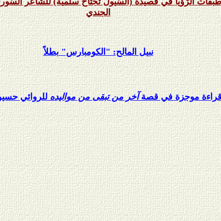
بقات الرُّؤيا في قصيدة (السُّيول تجتاح سلميَة) للشَّاعر السُّو
الجندي
نبيل المالح: "الكومبارس" بطلاً
راءة موجزة في قصة
آخر من تبقى من مواليده
للروائي حسين