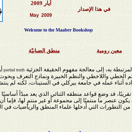
أيار
2009
في هذا الإصدار
May
2009
Welcome to the Maaber Bookshop
معين رومية
منطق الضبابيّة
مرتبطة به، إلى معالجة مفهوم الحقيقة الجزئية
أو
partial truth
م الخطي واللاخطي والنظم الخبيرة ونماذج التعرف وبحوث ا
اده أثناء عمله في جامعة بيركلي في الستينات، لكنه لم ي
تقريبًا، قد وضع قواعد منطقه الثنائي الذي يعد مبدًأ أساسيًا
ن يكون عنصر ما منتميًا إلى مجموعة أو غير منتمٍ لها، فإما أ
من التطورات التي أدخلها علماء المنطق والرياضيات في 