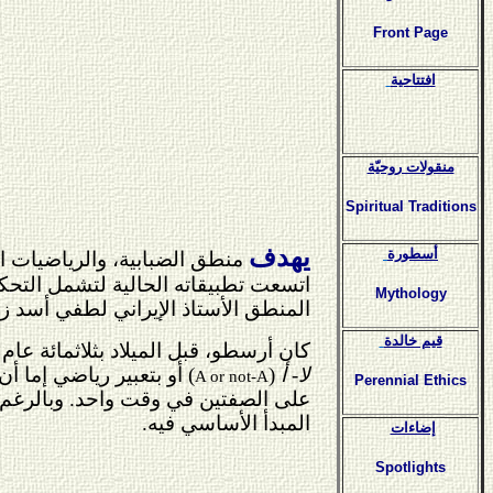
Front Page
افتتاحية
منقولات روحيّة
Spiritual Traditions
يهدف
أسطورة
منطق الضبابية، والرياضيات ال
اتسعت تطبيقاته الحالية لتشمل التحك
Mythology
المنطق الأستاذ الإيراني لطفي أسد ز
قيم خالدة
كان أرسطو، قبل الميلاد بثلاثمائة عام 
لا- أ
(
) أو بتعبير رياضي إما أ
A or not-A
Perennial Ethics
على الصفتين في وقت واحد. وبالرغم 
المبدأ الأساسي فيه.
إضاءات
Spotlights