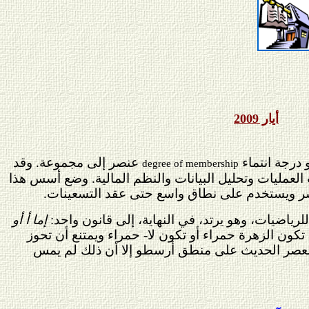
أيار 2009
 درجة انتماء
عنصر إلى مجموعة. وقد
degree of membership
لعمليات وتحليل البيانات والنظم المالية. وضع أسس هذا
نتشر ويستخدم على نطاق واسع حتى عقد التسعينات.
 للرياضيات، وهو يرتد، في النهاية، إلى قانون واحد:
إما أ أو
ن تكون الزهرة حمراء أو تكون لا- حمراء ويمتنع أن تحوز
العصر الحديث على منطق أرسطو إلا أن ذلك لم يمس