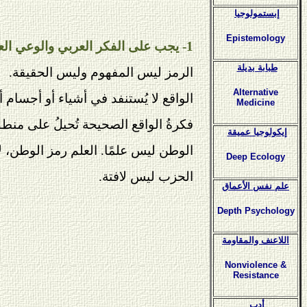
إبستمولوجيا
Epistemology
1- يجب على الفكر العربي والوعي العربي الانتقال من الرمزية والشيئية إلى المفهومية والواقعية.
طبابة بديلة
الرمز ليس المفهوم وليس الحقيقة.
Alternative
الواقع لا يُستنفد في أشياء أو أجسام
Medicine
فكرةُ الواقع الصحيحة تُحيلُ على منطق
إيكولوجيا عميقة
الوطن ليس علمًا. العلم رمز الوطن، لا
Deep Ecology
الحزب ليس لافتة.
علم نفس الأعماق
Depth Psychology
اللاعنف والمقاومة
Nonviolence &
Resistance
أدب