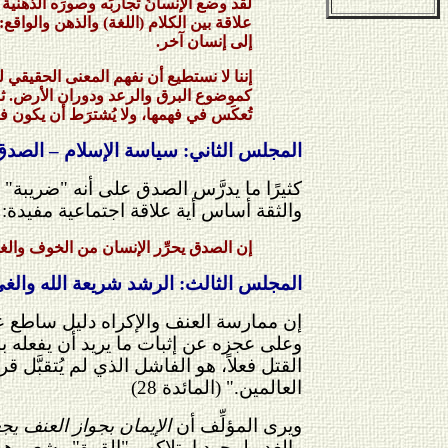
لقد وضع الإنسانُ تجاربَه وصورَه الذهنية 
علاقة بين الكلام (اللغة) والذهن والواقع
إلى إنسان آخر.
إننا لا نستطيع أن نفهم المعنى الحقيقي لل
كموضوع البرق والرعد ودوران الأرض. ثم ا
تُعكَس في فهمها، ولا يُشترَط أن يكون فهم
المجلس الثاني: سياسة الإسلام – الصدق –
كثيرًا ما يدرَّس الصدق على أنه "ضريبة
والثقة أساس أية علاقة اجتماعية مفيدة: م
إن الصدق يحرِّر الإنسان من الخوف والغ
المجلس الثالث: الرشد شريعة الله وال
إن ممارسة العنف والإكراه دليل ساطع عل
وعلى عجزه عن إثبات ما يريد أن يفعله بال
القتل فعلاً، هو الفاشل الذي لم يُتقبَّل قر
العالمين." (المائدة 28)
ويرى المؤلِّف أن
الإيمان بجواز العنف يج
والغدر لمجرد امتلاكهم "القوة" وشعورهم