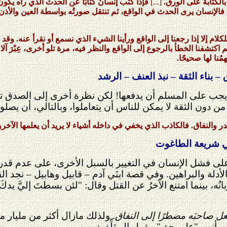
بالكتابة على الورق.
[...]
فإذا كتب إنسانٌ كتابًا عن الحدث الذي رآه يكو
: فالإنسان يرى الحدث في الواقع، ثم تنتقل صورتُه بواسطة العين والأذن، ث
كلام إلا إذا رجعنا إلى الواقع ورأينا الشيء الذي نسمع أو نقرأ عنه. وقد
كتشفنا الخطأ بالرجوع إلى الواقع والنظر فيه، مرة تلو أخرى، عِبْرَ آل
ُنا لها صحيحًا.
 بناء الثقة – نبذ العنف – الرشد
" يجب على المسلم أن يدفعها! لكن نظرة أخرى إلى الصدق تب
ن دون الثقة لا يمكن للناس أن يتعاملوا، وبالتالي، أن يصلوا
در والنفاق. فالكاذب الذي يخفي في داخله أشياء لا يريد أن يعلمها ال
غي شريعة الطاغوت
ى فشل الإنسان في التغيير بالسبل الأخرى، على عدم قدرته
أدلة والبراهين. وفي قصة ابنَي آدم – قابيل وهابيل – نجد ا
بانُه، بينما امتنع الآخرُ عن القتل وقال: "لئن بسطتَ إليَّ يدك
عل صاحبَه مضطرًا إلى النفاق
. ولذلك مازال أكثر من مليار 
 بأنهم "على حق". يقول المؤلِّف: