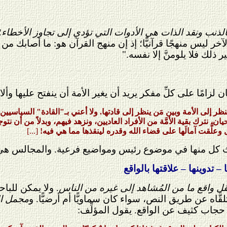
الذنب ونقد الذات هي الأدوات التي تؤدي إلى تجاوز الأخطاء
؛
لآخر ليس منهجًا قرآنيًّا؛ إذ إن منهج القرآن هو: ما أصاب
ذلك فلا يلومنَّ إلا نفسه."
ن لزامًا على كلِّ مفكر يريد أن يغير الأمة أن ينفتح عليها وألا 
نظر إلى الأمة وبين مَن ينظر إلى قادتها. ولا أعني بـ"القادة" السياسي
يان، نترك بقية الأمَّة من الأفراد العاديين، ونزهد فيهم، وبدلاً من أن نتو
علَّقت آمالَها على قضاء الله وقدره لينقذها مما هي فيه!
[...]
 كل منها في موضوع رئيس ومواضيع فرعية. والمجالس هي
 تدوينها – علاقتها بالواقع
نقل واقع ما من المُشاهد إلى غيره من الناس
. ولا يمكن للباح
َاه عن طريق النص، سواء كان سماويًّا أم أرضيًّا. و
مجمل الأ
 حجاب كثيف عن الواقع. يقول المؤلِّف: