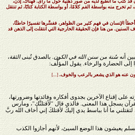
ن قد كتب ما انطبع لديه من صور ذهنية حول ما رأى. فهناك، إذن،
م تخرج منه بواسطة الفم كلامًا، أو بواسطة الكتابة كتابًا، ثم تنتقل
 أخطأ الإنسان في فهم كثير من الظواهر، ففسَّرها تفسيرًا خاطئًا،
اف السنين. من هنا فإن الحقيقة الخارجية التي انتقلت إلى الذهن قد
ين أنه
سُنة من سنن الله في الكون
. بالصدق تُبنى
الثقة
،
 إلى الحضارة والرخاء. يقول المؤلِّف:
آخرون عنه هو الذي يشعر بالرعب والخوف.
[...]
 على إقناع الآخرين بجدوى أفكاره وفائدتها وضرورتها،
لقرآن يسجل هذا المعنى. فالذي قال "لأقتلنَّك"، ومارس
َ لتقتلني ما أنا بباسط يدي إليكَ لأقتلكَ إني أخاف الله ربَّ
مسلم يعيشون هذا الوضع السيئ، لأنهم أجازوا الكذب