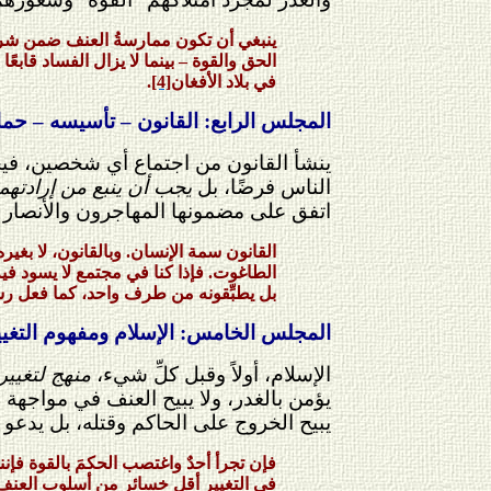
ينبغي أن تكون ممارسةُ العنف ضمن شروط د
الحق والقوة – بينما لا يزال الفساد قابعً
في بلاد الأفغان
[4]
.
المجلس الرابع: القانون – تأسيسه – حمايت
ينشأ القانون من اجتماع أي شخصين، فيحر
الناس فرضًا، بل
يجب أن ينبع من إرادته
اتفق على مضمونها المهاجرون والأنصار وا
القانون سمة الإنسان. وبالقانون، لا بغ
الطاغوت. فإذا كنا في مجتمع لا يسود فيه
بل يطبِّقونه من طرف واحد، كما فعل ر
المجلس الخامس: الإسلام ومفهوم التغيي
الإسلام، أولاً وقبل كلِّ شيء،
منهج لتغيير
يؤمن بالغدر، ولا يبيح العنف في مواجهة 
يبيح الخروج على الحاكم وقتله، بل يدعو 
فإن تجرأ أحدٌ واغتصب الحكمَ بالقوة فإنن
في التغيير أقل خسائر من أسلوب العنف،