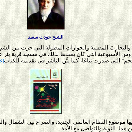
الشيخ جودت سعيد
ةَ والتجاربَ المضنيةَ والحواراتِ المطولةَ التي جرت بين 
دروس الأسبوعية التي كان يعقدها لذلك في مسجد قرية بئر ع
" التي صدرت تباعًا، كما بيَّن الناشر في تقديمه للكتاب
3]
فيها موضوع النظام العالمي الجديد، والصراع بين الشمال والج
 هما: التوبة والتواصل مع الأمة.