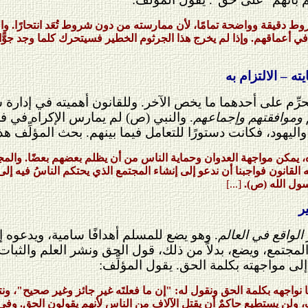
قيقة وواضحة تمامًا، لأن ممارسته من دون شروط تُعَد انتحارًا. والمس
ا في أعماقهم. وإذا لم يخرج هذا الجرثوم الخطير فسيتحرك كلما وجد جوًّا 
ه – الالتزام به
ِّم على أحدهما ما يخص الآخر. وللقانون أهميته في إدارة ش
م وموافقتهم وإجماعهم
. والنبي (ص) لم يمارس الإكراه في فرض
ليهود، فكانت دستورًا للتعامل فيما بينهم. بحث المؤلِّف ه
يره، يمكن مواجهة العدوان وحماية الناس من أن يظلم بعضهم بعضًا. وال
 القانون فواجبنا أن ندعو إلى إنشاء المجتمع الذي يحتكم الناسُ فيه إل
سول الله (ص).
[...]
ر
 الواقع في العالم
. وهو يضع للمسلم أهدافًا سامية، ويدعوه إ
المجتمع، ويضع، بدلاً من ذلك، قول الحق ونشر العلم والثبا
إلى مواجهته بكلمة الحق. يقول المؤلِّف:
ا نواجهه بكلمة الحق ونقول له: "إن ما فعلتَه غير جائز وغير صحيح"، ونت
 ولن يستطيع حاكمٌ أن يقتل الآلاف من الناس لأنهم يقولون الحق. وف