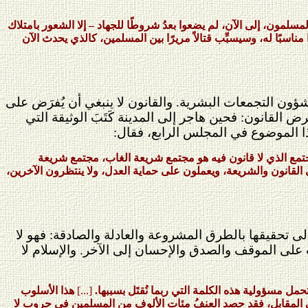
لمون، إلى الآن، لم يضعوا بعدُ شروطًا للجهاد – إلا الشعور بامتلاك
مناسبًا له، وسيسبِّب قتالاً مريرًا بين المسلمين، كالذي يحدث الآن
ؤون التجمعات البشرية. والقانون لا ينبغي أن يُفرَض على
 القانون: فحين هاجر إلى المدينة كَتَبَ الوثيقة التي
ذا الموضوع في المجلس الرابع، فقال:
مجتمع الذي لا قانون فيه هو مجتمع شريعة الغاب، مجتمع شريعة
ى القانون والشريعة، ويعملون على حماية العدل، ولا ينتظرون الآخرين،
لى تحقيقها بالطرق المشروعة والعادلة والصادقة: فهو لا
ت على الموقف والصدق والإحسان إلى الآخر. والإسلام لا
حمل مسؤولية هذه الكلمة التي ربما نُقتَل بسببها.
[...]
هذا الأسلوب
ي المقابل، فقد حصد العنفُ مئات الألوف من المسلمين في حروب لا