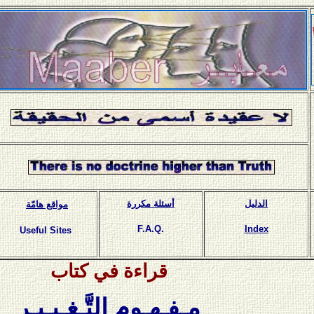
الدليل
أسئلة مكررة
مواقع هامّة
F.A.Q.
Index
Useful Sites
قراءة في كتاب
مـفـهـوم التَّـغـيـيـر