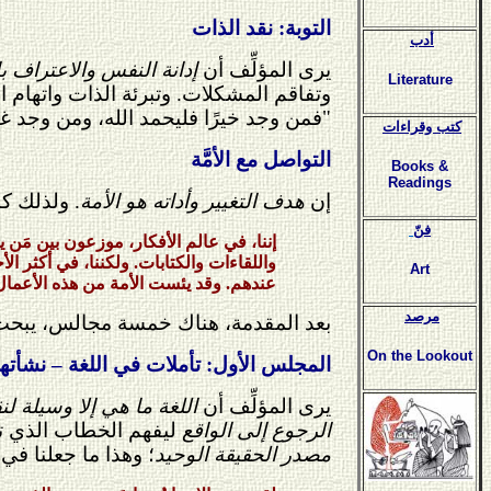
التوبة: نقد الذات
أدب
يرى المؤلِّف أن
إدانة النفس والاعتراف ب
Literature
وتفاقم المشكلات. وتبرئة الذات واتهام ا
"فمن وجد خيرًا فليحمد الله، ومن وجد غير 
كتب وقراءات
التواصل مع الأمَّة
Books &
Readings
إن
هدف التغيير وأداته هو الأمة
. ولذلك كا
فنّ
إننا، في عالم الأفكار، موزعون بين مَن ي
واللقاءات والكتابات. ولكننا، في أكثر الأح
Art
عندهم. وقد يئست الأمة من هذه الأعمال و
مرصد
بعد المقدمة، هناك خمسة مجالس، يبحث
On the Lookout
المجلس الأول: تأملات في اللغة – نشأتها –
يرى المؤلِّف أن
اللغة ما هي إلا وسيلة ل
الرجوع إلى الواقع
ليفهم الخطاب الذي تلقّ
مصدر الحقيقة الوحيد
؛ وهذا ما جعلنا في