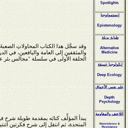
Spotlights
إبستمولوجيا
Epistemology
طبابة بديلة
وقد سجَّل هذا الكتاب المحاولاتِ الصعب
Alternative
والمثقفين إلى العامة واليافعين، في ال
Medicine
الحلقة الأولى في سلسلة "مجالس بئر عجم
إيكولوجيا عميقة
Deep Ecology
علم نفس الأعماق
Depth
Psychology
اللاعنف والمقاومة
يبدأ المؤلِّف كتابَه بمقدمة طويلة شرح 
المتحدة، ثم انتقل إلى شرح فكرتين اثنتين
Nonviolence &
Resistance