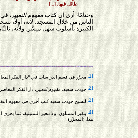
طائل فيها.
[...]
وختامًا، أرى أن كتاب
مفهوم التغيير
، في 
الناس من خلال المسجد، لأنه، أولاً، تسجي
الكبيرة بأسلوب سهل ميسَّر، ولأنه، ثالثً
[1]
محرِّر في قسم الدراسات في "دار الفكر المعا
[2]
جودت سعيد،
مفهوم التغيير
، دار الفكر المعاصر، طب 1: دمشق 5
[3]
للشيخ جودت سعيد كتب أخرى في مفهوم التغيير
[4]
يتغير الممثلون، ولا تتغير التمثيلية: فما يجر
هذا. (المحرِّر)