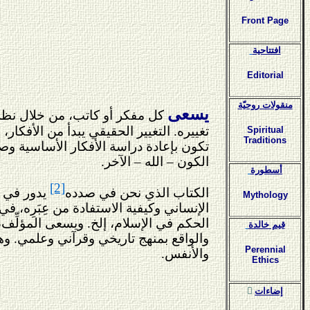
Front Page
افتتاحية
Editorial
منقولات روحيّة
يسعى
كل مفكر أو كاتب، من خلال نظريات
تغييره. التغيير الحقيقي يبدأ من الأفكار، 
Spiritual
Traditions
تكون بإعادة دراسة الأفكار الأساسية وصي
الكون – الله – الآخر.
أسطورة
[2]
الكتاب الذي نحن في صدده
يدور في 
Mythology
الإنساني وكيفية الاستفادة من عِبَرِه، 
الحكم في الإسلام، إلخ. ويسعى المؤلِّف،
قيم خالدة
والواقع بمنهج تاريخي وقرآني وعلمي. وه
Perennial
والأنفس.
Ethics
ٍإضاءات