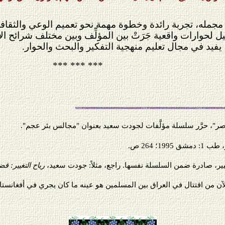
مجمله، تجربة رائدة وخطوة مهمة نحو تعميم الوعي والثقافة 
ل لحوارات واقعية جَرَتْ بين المؤلِّف وبين مختلف شرائح الأم
ا، يفيد في مجال تعليم منهجية التفكير والبحث والحوار.
*** *** ***
صر"، حرَّر سلسلة مؤلَّفات لجودت سعيد بعنوان "مجالس بئر عجم".
199؛ 264 ص.
، صادرة ضمن السلسلة نفسها. راجع، مثلاً: جودت سعيد،
رياح التغيير: قض
ي الآن من اقتتال في العراق بين المسلمين هو عينه ما كان يجري في أفغانس