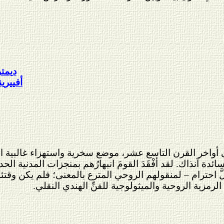
ديمت
أفييري
 أواخر القرن التاسع عشر، موضع سخرية واستهزاء غالبية البحَّ
دة آنذاك. لقد أفْقَدَ القومَ انبهارُهم بمنجزات المدنية الحدي
كلَّ احترام – لمنقولهم الروحي المترع بالمعنى؛ فلم يكن وقتئ
لرمزية الروحية والميثولوجية للفنِّ الهندي النقلي.