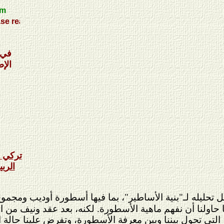
 our call..
في 
الإ
تركي 
الربي
يله لـ"بنية الأساطير"، بما فيها أسطورة أوديب ومجموع أس
ولنا أن نفهم ماهية الأسطورة. لكنه، بعد عقد ونيف من الزمان
نا، التي تحول بيننا وبين معرفة الأسطورة، وتفرض علينا حالة