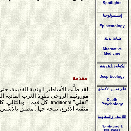
Spotlights
إبستمولوجيا
Epistemology
طبابة بديلة
Alternative
Medicine
إيكولوجيا عميقة
Deep Ecology
مقدمة
لقد ظلَّت الأساطير الهندية القديمة، حتى
علم نفس الأعماق
موروثهم الروحي نظرةَ الغرب المادية السائ
Depth
"نقلي"
، كلَّ فهم – وبالتالي، 
traditional
Psychology
مثمَّنة الأذرع، نتيجة جهل مطبق بالأسُس ا
اللاعنف والمقاومة
Nonviolence &
Resistance