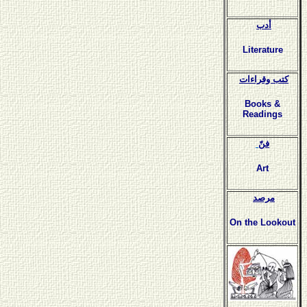
أدب
Literature
كتب وقراءات
Books &
Readings
فنّ
Art
مرصد
On the Lookout