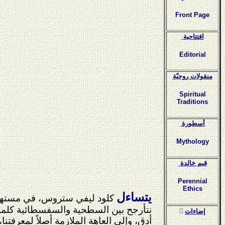
Front Page
افتتاحية
Editorial
منقولات روحيّة
Spiritual
Traditions
أسطورة
Mythology
قيم خالدة
Perennial
Ethics
يتساءل
كلود ليفي ستروس، في مستهل تحل
نتأرجح بين السطحية والسفسطائية كلما حا
ٍإضاءات
أدق، وإلى العاهة الملازمة أصلاً لمعرفت