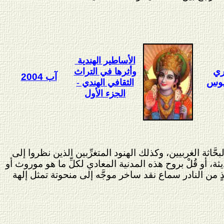
الأساطير الهندية
ري
وأثرها في التراث
آب 2004
نوس
الثقافي الهندي -
الجزء الأول
اثة الغربيين، وكذلك الهنود المتغرِّبين الذين نظروا إلى
ثة، أو قُلْ بروح هذه المدنية المعادي لكلِّ ما هو موروث أو
ذٍ من النادر سماع نقد ساخر موجَّه إلى منحوتة تمثل إلهة