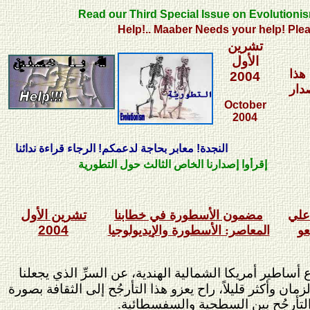
Read our Third Special Issue on Evolutionism
Help!.. Maaber Needs your help! Please read
تشرين
الأول
هذا
2004
صدار
October
2004
النجدة! معابر بحاجة لدعمكم! الرجاء قراءة ندائنا
إقرأوا إصدارنا الخاص الثالث حول التطورية
تشرين الأول
علي
مضمون الأسطورة في خطابنا
2004
عو
المعاصر: الأسطورة والإيديولوجيا
اطير أمريكا الشمالية الهندية، عن السرِّ الذي يجعلنا
 وأكثر قليلاً، راح يعزو هذا التأرجُح إلى الثقافة بصورة
 التأرجُح بين السطحية والسفسطائية.