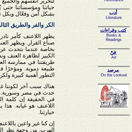
لتحرير أنفسهم والجميع 
حياتنا ومؤسساتنا حتى 
أدب
بشكل آمن وفعّال وبكل تأ
Literature
الكر والفر والطريق الثا
كتب وقراءات
Books &
يظهر اللاعنف كأمر نادر 
Readings
صناع القرار. ويظهر العنف
بخاصة عندما نتحدث عن ال
فنّ
الكبير لظاهرة العنف وند
Art
طريقتنا في ممارسة العل
طبيعة دموية. ومؤخرًا فق
مرصد
التطور أهمية كبيرة ولكن
On the Lookout
هناك سبب آخر لكوننا غير 
حدث في مصر وسورية. وهذا
في الحقيقة إن كلمة الل
اللاعنف هو غيابه. هذا ي
خيارتنا.
إن كنا غير واعين باللاعن
الهرب. من وجهة نظر اللا