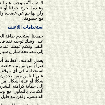
لا شك أنَّه يتوجب علينا
وعندما يخرج خوفنا أو غ
ولن نهاجم عن غضب، ولن 
مع خصومنا.
استخدامات اللاعنف
جميعنا استخدم طاقة الل
على وشك توجيه نقد قاسٍ ل
النقد. ونكتم غيظنا عندما
إلى مصافحة سارق سيارات
يعمل اللاعنف كطاقة أس
صراعٌ من نوع ما، خاصة 
استخدامه في أي موقف بد
على الناس ممن يجدون أن
شكلًا أو عدة أشكال من ا
إلى حماية كرامته البشري
الكتاب، بالتعاون مع وس
اللاعنفي، ولكن مع قليل 