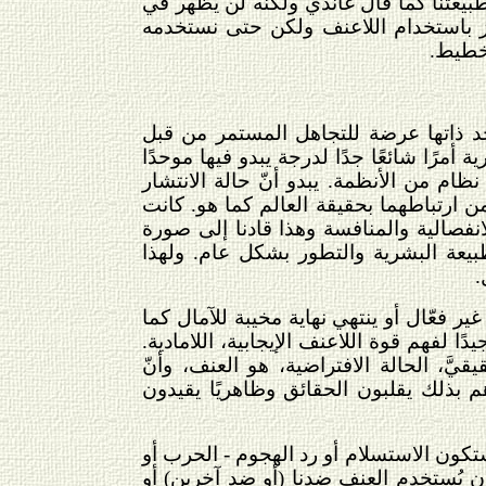
بيعتنا كما قال غاندي ولكنه لن يظهر في
ز باستخدام اللاعنف ولكن حتى نستخدمه
تخطيط.
 بحد ذاتها عرضة للتجاهل المستمر من قبل
مرًا شائعًا جدًا لدرجة يبدو فيها موحدًا
ظام من الأنظمة. يبدو أنّ حالة الانتشار
من ارتباطهما بحقيقة العالم كما هو. كانت
نفصالية والمنافسة وهذا قادنا إلى صورة
طبيعة البشرية والتطور بشكل عام. ولهذا
.
ير فعّال أو ينتهي نهاية مخيبة للآمال كما
لفهم قوة اللاعنف الإيجابية، اللامادية.
َ، الحالة الافتراضية، هو العنف، وأنّ
هم بذلك يقلبون الحقائق وظاهريًا يقيدون
ستكون الاستسلام أو رد الهجوم - الحرب أو
أن يُستخدم العنف ضدنا (أو ضد آخرين) أو