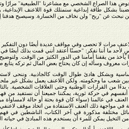
 خوض هذا الصراع الشخصي مع مشاعرنا "الطبيعية" مرارًا وتك
ضبنا بشكل طاقة إبداعية سنمتلك قوة اللاعنف الإبداعية،
نبحث عن "ربح" ولن نخاف من الخسارة. وسيصبح هدفنا إن ك
اعنف مرات لا تحصى وفي مواقف عديدة أيضًا دون التفكير ب
أحد ما أننا نفكر: "حسنًا أعتقد أنني قمت بذلك أيضًا في بع
 يأخذ من يقفنا أمامنا في الدور الكثيرَ من الوقت. ولتوضيح
 معروف وسأله إن كان يحتاج بعض المال ثم تركه يتابع ط
اسية وبشكل هادئ طوال الوقت كالجاذبية. وننحى لاست
بين شعب ما وحكومته. ولكن اللاعنف يعمل بشكل غير ملح
ءًا من القرارات الوطنية وحتى العلاقات الشخصية. بالتال
فسهم في حركة ثورية، يمكننا جميعنا أن نستفيد من فهم
لعنف في عالمنا (سواء كان قوة بحتة أو حالة لامساواة مو
ة في مواجهة ذلك العنف الاستفادة من اتخاذ موقف لاعنفي من
ائل مختلفة مذكورة في آخر الكتاب، الناشطين في فهم ا
من التخيل يمكن للمرء أن يستخدم هذه المبادئ في حياته الي