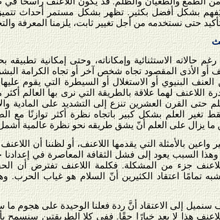
من الطمع والطغيان والظلم. قد يكون اللاعنف راسخًا في ط
يُفهم بشكل أفضل بكثير. تظهر بشكل مستمر أحداث تتمي
كيد حتى نستخدمه من أجل تغيير ثابت، يلزمنا المعرفة وال
لث
رغم حالاته الاستثنائية وإمكاناته، وحتى إمكانية تطبيقه
 أو الأذى المقصود تجاه شخص آخر أو تجاه الكرامة البشرية أ
عنف البنيوي أو الاستغلال أو السيطرة التي يقوم عليها ن
رة اللاعنف لهما علاقة بالطريقة التي نرى بها العالم أكثر 
م حتى القرن العشرين تنزع إلى التشديد على المادية والا
ط تغير العلم بشكل كبير باتجاه نظرة أكثر توازنًا مع ال
 ما يزال على العلم أنّ يشق طريقه نحو نظرة عالمية أشمل
واعين بالأمثلة التي يقدمها اللاعنف، أو لظننا أن اللاعنف غ
 السبب يعود إلى فشل الثقافة المعاصرة في إعدادنا جيدًا 
اعنف جزء من المشكلة. فكلمة اللاعنف تفترض أن الحقيقيّ
شبه تمامًا اعتقاد الكثيرين أنّ السلام هو غياب الحرب. و
ف سنميل إلى الاعتقاد أنَّ ردة فعلنا الوحيدة على هجوم ما 
عنف هذا لا يعد خيارًا حقًا. ففي كلا الطريقتين سنسمح ب