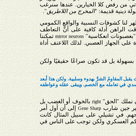
أتي من رفض كلا الخيارين. عندها سنرغب
لة دينية قديمة: "
المخرج من اللاطريق
".
ُظهر لنا كشوفات النسبية والواقع الكمومي
ت الراهن أدلة كافية على أنَّ التعاطف
 "بعصبونات انعكاسية"
تمكننا
mirror neurons
ة على الجهاز العصبي. لذلك اللاعنف أداة
ي بسهولة بل قد تكون صراعًا حقيقيًا ولكن
قبل المقاومُ الشرَّ بهدوء وسلبية. ولكن هذا أبعد
 الجسدي في تعامله مع الخصم. ويبقى عقله وعواطفه
ن نملك "الحق"
بالخوف أو الغضب بل
right
يشير جين شارب
إلى أن أول أمر
Gene Sharp
حهم. في تشيلي على سبيل المثال كانت
نوشيه عام 1989 ووضع حد لكابوس الحكم العسكري ولكن توجب على الناس في