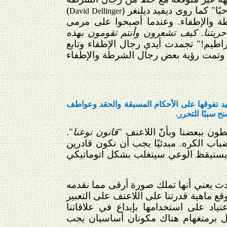
ا" كما روى ديفيد ديلنغر (
)
David Dellinger
ة والإطفاء. وعندما أصبحوا على مرمى
ريتنا. كيف تشعرون وأنتم تقومون بهذه
اطيم!" تجمدت أيدي رجال الإطفاء وتابع
 وتمت رؤية بعض رجال الشرطة والإطفاء
يد تفوقها على الأحكام المسبقة والحقد وعواطف
ح سببًا للتحرر.
طون ببعضنا وبأنّ اللاعنف "
قانون نوعنا
".
باب الكره. مبدئيًا يجب أن نكون قادرين
ا يستيقظ الوعي سيتغلب بشكل اتوماتيكي
دث يعني أنها تملك صورة أرقى مما نقدمه
وقع ماهية قدرتنا على اللاعنف على التعبير
ياد على استخدامها بإبداع في علاقاتنا
ل برمنغهام هناك مكونان أساسيان يجب