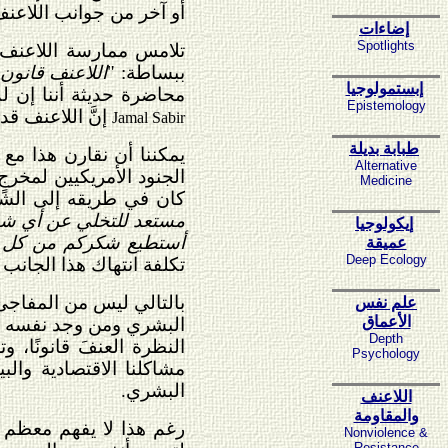
أو آخر من جوانب اللاعنف
إضاءات
Spotlights
تلامس ممارسة اللاعنف ش
ببساطة: "
اللاعنف قانون 
إبستمولوجيا
محاضرة حديثة أننا إن لم
Epistemology
إنَّ اللاعنف ق
Jamal Sabir
طبابة بديلة
يمكننا أن نقارن هذا مع 
Alternative
الجنود الأمريكيين لمخرجٍ
Medicine
كان في طريقه إلى الش
مستعد للتخلي عن أي شيء 
إيكولوجيا
أستطيع شكركم من كل قل
عميقة
Deep Ecology
تكلفة انتهاك هذا الجانب
بالتالي ليس من المفاجئ 
علم نفس
الأعماق
البشري ومن وجد نفسه يبح
Depth
النظرة العنفَ قانونًا،
Psychology
مشاكلنا الاقتصادية والب
البشري.
اللاعنف
والمقاومة
رغم هذا لا يفهم معظم ا
Nonviolence &
Resistance