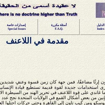
الدليل
أسئلة مكررة
إصدارات خاصة
Special Issues
F.A.Q.
Index
مقدمة في اللاعنف
ون إرثًا مضاعفًا، فمن جهة كان زمن قسوة وعنفٍ شديدين
رى استخدامات جديدة لقوة قديمة تستطيع قيادة الإنسانية
ما غاندي على قوة اللاعنف في تحرير الهند من السيطرة الاس
وَّنين من بعض أشكال القمع في الولايات المتحدة نجح عدد
 موسكو ومن كيب تاون إلى القاهرة وحتى حركات احتلوا الع