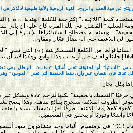
ج عن قوة الحب أو الروح.. القوة الروحية ولأنها طبيعية لا تُذكر في الت
يستخدم كلمة "اللاعنف" (كترجمة للكلمة الهندية
) ال
ahimsa
 السلبية" المُضلِّل. في تلك الفترة كان عليه أن يأتي ب
لحقيقة" - ويستخدم مصطلح الساتياغراها للإشارة إلى الل
ر إلى اللاعنف على أنه نضال فعّال ومقاوم.
اتياغراها من الكلمة السنسكريتية (
) التي تعني "الح
sat
قعًا إيجابيًا والعنف ظل أو غياب هذا الواقع. وهكذا لابد أن ي
اس "الساتيا" أو الحقيقة. تعني أساتيا "
Asatya
" الباطل وهي تعني
 عدمًا فإن انتصاره غير وارد، بينما الحقيقة التي تعني "الموجود" وهي 
ها بكل إيجاز.
ي حرفيًا "التمسك بالحقيقة" لكنها تُترجم عادةً وبشكل غير
تتوفر الظروف الملائمة سنخرج بنتائج مذهلة. وهذا يتضح بشك
"
القوة العظيمة
" للاعنف طرفًا آخرًا يتمسك بشدة بالعنف
جاحًا واضحًا وفوريًا أو يتحقق في المستقبل.
لهمتهم النية
ر أخوتنا البيض
" كما جاء في كلمات أحد قادتهم، في موا