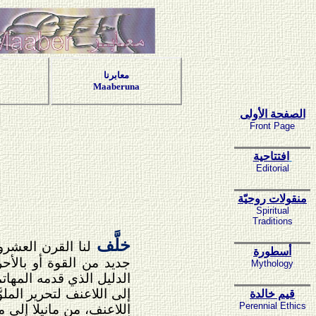
معابرنا
Maaberuna
الصفحة الأولى
Front Page
افتتاحية
Editorial
منقولات روحيّة
Spiritual
Traditions
خلَّف
لنا القرن العشر
أسطورة
جديد من القوة أو بالأح
Mythology
الدليل الذي قدمه المهات
إلى اللاعنف لتحرير المل
قيم خالدة
Perennial Ethics
اللاعنف، من مانيلا إلى