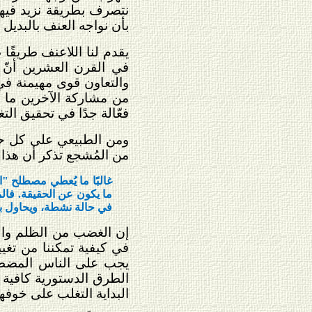
نتصرف بطريقة نزيد فيها
بأن نواجه العنف بالبديل 
يقدم لنا اللاعنف طريقًا 
في القرن العشرين أنّ ا
والتعاون قوى مهيمنة في 
من مشاركة الآخرين ما يح
فعّالة جدًا في تحقيق التغ
ومن الطبيعي على كل حال 
من المُشجع تذكر أن هذا 
غالبًا ما يُعطي مصطلح "ال
ما يكون عن الحقيقة. فالم
في حالة نشطة، ويحاول بش
إن الغضب من الظلم وال
في كيفية تمكننا من تغي
يجب على الناس المضطهد
البداية التغلب على خوفه