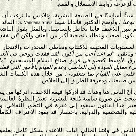
 لزعزعة روابط الاستغلال والقمع.
يئًا أساسيًا في الطبيعة البشرية، وتلامس ما نرغب أن 
نوعنا
". وأوضح الدكتور فاندانا شيفا
القائد 
Dr. Vandana Shiva
 نتبن اللاعنف فإننا نخاطر بإنسانيتنا. وبالمثل يقول الن
د يكون أصعب ويتطلب تضحية أكبر من العنف ولكن "
لن تفقد
المستويات المخيفة للاكتئاب وتعاطي المخدرات والانتحار بي
 وثائقي: "
لم أعد أحب من أكون. لقد فقدت روحي في العر
رق الأوسط كعضو في فريق صناع السلام المسيحيين: "
ما
مقابل العودة إلى الماضي وعدم القيام بالأمور التي فعلنا
بي على القيام بما تفعلونه
". من خلال هذه الكلمات الشا
 من طبيعتنا، ومعرفة الطريق إلى الخلاص.
أنَّ الناس هنا وهناك قد أدركوا قيمة اللاعنف، أدركها من 
ث عن صورة سامية مُلحة للبشرية. تَعتَبرُ النظرةُ العالم
 وتغيير هذا القانون سيقود إلى قفزة في التطور الثقافي
يئية والشخصية والدولية. باختصار قد يقود الاعتراف الكا
لناس في وقتنا الحالي آليات اللاعنف بشكل كامل. يعلمون