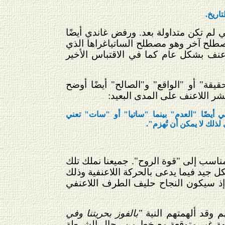
اريخ.
تي لم تكن متداولة بعد. ورفض غاندي أيضًا
مصطلح آخر وهو مصطلح الساتياغراها الذي
اعنف بشكل عام كما في الاقتباس الأخير
قيقة" أو "الواقع" و"الصالح" أيضًا أوضح
نتشر اللاعنف على المدى البعيد:
 أيضًا "العدم" بينما "ساتيا" أو "سات" تعني
لذلك لا يمكن أن تُهزم".
 مناسب إلى "قوة الروح". جميعنا نملك تلك
ل جيد فيما يدعى بالحركة اللاعنفية وذلك
 إذ سيكون النجاح حليف الطرف اللاعنفي
"بالفوز بحريتنا وفي
جهة غير متوقعة مع خط من رجال الشرطة