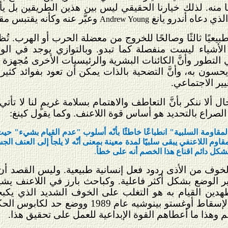
 منه. لذلك خيارنا الحقيقي ليس بين هذين الطريقين بل ي
الذي دعاه أندرو يانغ
وعبَّر عنه وكأنه يقتبس مقو
Andrew Young
طبيعيًا ثالثًا وصالحًا للخروج من معضلة الحرب أو الهرب. ت
لأشياء ليست منفصلة كما تبدو. وبالتوازي يوجد في الوق
التطور وأنَّ الكائنات البشرية والرئيسيات الأخرى مُجهزة
سون به، وأنَّ التضحية بالذات يمكن أن تعود بفوائد كثير
يير الاجتماعي.
ألا ننكر بأنَّ التعاطف والاهتمام بسلامة غريمٍ لنا لا تأت
الصراع بالتحديد هو أساس قوة اللاعنف. وكما يقول كينغ:
مقاومة السلبية" انطباعًا خاطئًا بأنّه أسلوب "عدم القيام بشيء" حيث ي
قاوم اللاعنفي يبقى سلبيًا لمدة معينة بمعنى أنّه لا يلجأ إلى العنف
كل دائم اقناع هذا الخصم أنه على خطأ
.
خوف من الأذى ردود فعل إنسانية طبيعية. وليس القصد أ
ير الوضع بشكل أكثر فاعلية. وكباحث بارز في اللاعنف 
ين القيام به هو التغلب على الخوف الشديد الذي يكب
الطرق الدستورية كافية لإسقاط أوغستو بي
م وهذا ما أعطاهم القوة الإبداعية للعمل على تحقيق هذا.