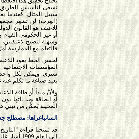
يحتاج تحقيق هذا الانعطاف
نسعى لتأسيس الطريق ال
سبيل المثال، فعندما يع
(الهرب) لن تظهر مجموع
للاعنف هو القانون الدول
أو غير الحكومي القيام ب
وسهلة لنصبح لاعنفيين، ف
فالتعلم مع الممارسة أمرٌ 
لحسن الحظ يقود اللاعنف 
المؤسسات الاجتماعية ع
سنرى. ويمكن لكل واحد م
يعيد صياغة ما تكلم عنه 
ولأنَّ مبدأ أو طاقة ال
أو الطاقة بحد ذاتها دون
المخيلة يُمكِّن من تبني
الساتياغراها: مصطلح جدي
قد تمنحنا قراءة "التاري
إلى العام 1909 أشار غاندي إلى أن التاريخ الذي نختبره