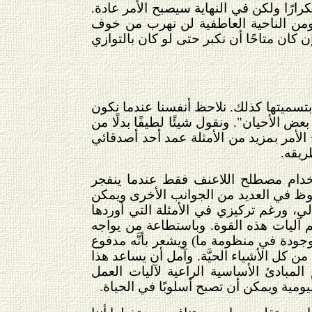
رارًا ولكن في النهاية سيصبح الأمر عادة.
 ومن الناحية العاطفية لن نهرب من خوف
ان متاحًا أن نكبر حتى لو كان بالتوازي
تسميتها كذلك. نلاحظ أنفسنا عندما نكون
ض الأحيان". ونقول شيئًا لطيفًا بدلًا من
 الأمر بمزيد من الأمثلة عمد أحد أصدقائي
ريقه.
خدام مصطلح اللاعنف فقط عندما ينفجر
وظ في العديد من الجوانب الأخرى ويمكن
ي، ورغم تركيزي في الأمثلة التي أوردها
 آليات هذه القوة. وباستطاعة من يواجه
جودة في منظومة ما) ويشعر بأنَّه مدفوع
 كل الأشياء الحيَّة. وآمل أن يساعد هذا
لمبادئ الأساسية الراعية لآليات العمل
ومية ويمكن أن تصبح أسلوبًا في الحياة.