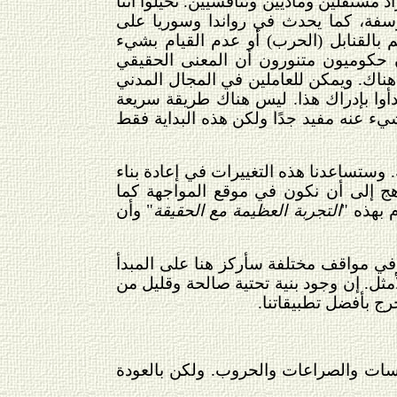
اد مستقلين وماديين وتنافسيين. تخيلوا أننا
ؤسفة، كما يحدث في رواندا وسوريا على
 بالقنابل (الحرب) أو عدم القيام بشيء
ن حكوميون متنورون أن المعنى الحقيقي
 هناك. ويمكن للعاملين في المجال المدني
 بدأوا بإدراك هذا. ليس هناك طريقة سريعة
شيء عنه مفيد جدًا ولكن هذه البداية فقط
 وستساعدنا هذه التغييرات في إعادة بناء
هج إلى أن نكون في موقع المواجهة كما
 بهذه "
التجربة العظيمة مع الحقيقة
" وأن
وفي مواقف مختلفة سأركز هنا على المبدأ
مثل. إن وجود بنية تحتية صالحة وقليل من
رج بأفضل تطبيقاتنا.
نافسات والصراعات والحروب. ولكن بالعودة