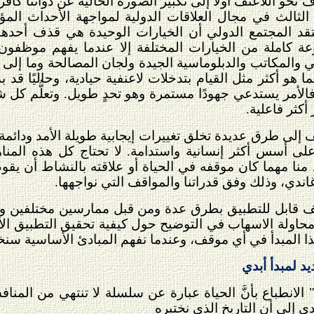
 نحو اللاعنف أولًا إلى تكبير الصورة الحالية عن ذواتنا كأفر
ثالث في مجال العلاقات الدولية لمواجهة الأحداث الم
تقد المجتمع الدولي أن الخيارات الوحيدة هي قذف أحدهم
ة كاملة من الخيارات المختلفة إلا عندما يفهم موظفو
ي والمكاتب والدبلوماسية الجيدة ولجان المصالحة وما إلى
ما هو أكثر مثل القيام بتدخلات لاعنفية حيادية، وحاليًا قد
الأمر يستدعي جهودًا مستمرة وهو تحدٍ طويل. وتعلُّم كل 
أكثر فاعلية.
إلى طرق عديدة تخلق تغييرات إيجابية طويلة الأمد ودائمة.
لى أسس أكثر إنسانية واستدامة. لا تحتاج كل هذه المنا
نا مهما كان موقفه في الحياة أو علاقته بالنشاط أن يقوم
غاندي، وذلك وفق قدراتنا والمواقف التي نواجهها.
لاعنف قابل للتطبيق بطرق عدة ومن قبل ممارسين مختلفين 
 محاولة الاسهاب في التوضيح حول كيفية تحقيق التطبيق الأ
 هذا المبدأ في أي موقف، وعندما نفهم المبادئ الأساسية سنخ
د لمبدأ أبدي
خ" الانطباع بأنَّ الحياة عبارة عن سلسلة لا تنتهي من الم