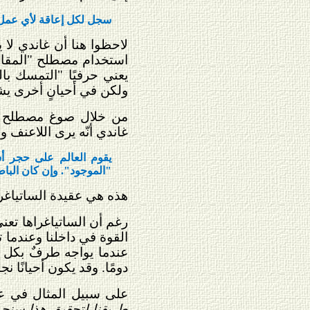
سجل لكل إعاقة لأي عمل ينت
لاحظوا هنا أن غاندي لا 
استخدام مصطلح "المقاومة
يعني حرفيًا "التمسك با
ولكن في أحيانٍ أخرى يشي
من خلال صوغ مصطلح الس
غاندي أنّه يرى اللاعنف وا
يقوم العالم على حجر أس
"الموجود". وإن كان الباطل
هذه هي عقيدة الساتياغرا
رغم أن الساتياغراها تعن
القوة في داخلنا وعندما 
عندما يواجه طرفٌ بكل 
دومًا. وقد يكون أحيانًا ن
على سبيل المثال في عام 1963 في برمنغهام، ألباما وجد متظاهرون سود أنفسهم وقد أ
طريقنا لتحقيق هذا سنحر