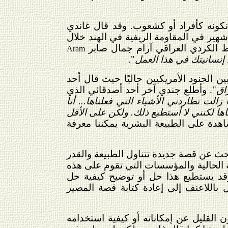
نكونه كأفراد أو كشعوب. وقد قال غاندي
شهير في المقاومة الريفية في الهند خلال
اشط الكردي العراقي آرام جمال صابر
Aram
 إنسانيتك في هذا العمل
".
ن الجنود الأمريكيين حاليًا حيث قال أحد
اق
". وأطلع جندي آخر أحد أصدقائي الذي
 زالت تطاردني الأشياء التي فعلناها... أنا
ها لكنني لا أستطيع ذلك. ولكن على الأقل
هدة على الطبيعة البشرية يمكننا معرفة
يبحث عن قصة جديدة تتناول الطبيعة والقدر
ية الحالية والمؤسسات التي تقوم على هذه
. وقد يستطيع هذا حل أو توضيح كيفية حل
مل باللاعنف إلى إعادة كتابة قصة المصير
 القليل عن إمكاناته أو كيفية استخدامه