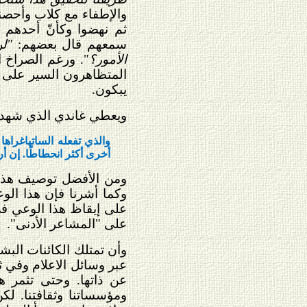
والإطفاء مع كلاب وأحصنة
ثم نهضوا وكأنّ أحدهم
سمعهم قال بعضهم:
"ل
الأمور؟
". ورغم الصراخ 
المتظاهرون السير على 
يبكون.
ويعطي غاندي الذي شهد فاع
والذي تفعله الساتياغراه
أخرى أكثر انحطاطًا. إن أر
ومن الأفضل توصيف هذا
وكما أشرنا فإن هذا الو
على إيقاظ هذا الوعي في
على "المشاعر الأدنى".
وأن تمتلك الكائنات البش
عبر وسائل الاعلام وفي ثق
عن ذاتها. وحتى تثمر هذ
ومؤسساتنا وثقافتنا. ل