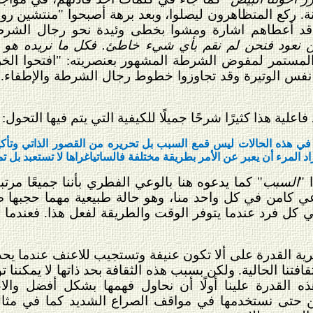
. ركع المتظاهرون ليصلوا، وبعد برهة أصبحوا "منتشين روحيً
 قد أعطاهم اشارة ومشوا بخطى وئيدة نحو رجال الشرط
ن نعود فنحن لم نقم بأي شيء خاطئ. فكل ما نريده هو ح
المستمر لمفوض الشرطة المشهور بعنصريته: "افتحوا الخر
نفس الوتيرة وقد تجاوزوا خطوط رجال الشرطة والإطفاء.
لية هذا كثيرًا شرحًا جميلًا للكيفية التي يتم فيها التحول:
ا في هذه الحالات ليس قمع السبب بل تحريره من القصور الذاتي وتأك
اد المرء أن يعبر عن الأمر بطريقة مختلفة فالساتياغراها لا تستعبد بل تمن
 "
السبب
" كما يدعوه هنا بالوعي الفطري بأننا جميعًا مرتب
عي كامن في كل واحد منا، وهو حالة طبيعية مهما حجبها ض
 كل فرد عندما يتوفر الوقت والطريقة لفعل هذا. فعندم
رية القدرة على ألا تكون عنيفة وتستجيب للاعنف عندما يح
افتنا الحالية. ولكن بسبب هذه الثقافة بحد ذاتها لا يمكننا ت
ه القدرة علينا أولًا أن نحاول فهمها بشكل أفضل والاعت
كن حتى نستخدمها في مواقف الصراع الشديد كما في مثا