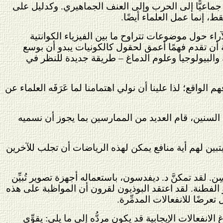
ي جماعيًّا إلى الحرب وإلى العنف الجماهيري. وكدليل على
ط، إنما عمل العلماء أيضًا.
اء حول موضوعات تتراوح ما بين الفيزياء الكوانتية
ثة أن تقدم فهمًا أعمق لحقول كالكونيات يبدو أن بوسع
 والبيولوجيا وعلوم الدماغ – طريقة جديدة للنظر في
 الواقع؛ لذا علينا أن نولي اهتمامنا لما عَرَفَه العلماء عن
آلية عمل الذهن. فعبر آلاف السنين، قام العديد من الممارسين بما يجوز أن نسميه
بين لهم أية منافع يمكن لهذه الرياضات أن تجلب للآخرين
لقد تمكنَّ د. ديفدسون، باستعماله أجهزة تصوير تُبيِّن
و الفطنة. لقد اعتقد البوذيون لقرون أن المواظبة على هذه
رضًا للانفعالات المدمِّرة.
انفعالات الإيجابية قد يكون مردُّه إلى ما يلي: يقوِّي