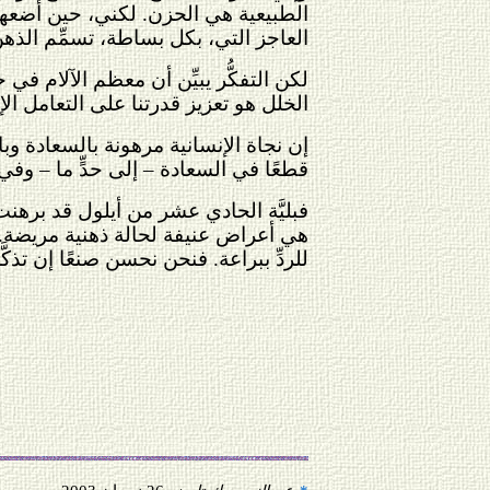
الطبيعية هي الحزن. لكني، حين أضعها ف
العاجز التي، بكل بساطة، تسمِّم الذه
لكن التفكُّر يبيِّن أن معظم الآلام ف
الخلل هو تعزيز قدرتنا على التعامل الإ
إن نجاة الإنسانية مرهونة بالسعادة وبال
قطعًا في السعادة – إلى حدٍّ ما – وف
فبليَّة الحادي عشر من أيلول قد برهنت 
هي أعراض عنيفة لحالة ذهنية مريضة. ل
للردِّ ببراعة. فنحن نحسن صنعًا إن تذكّ