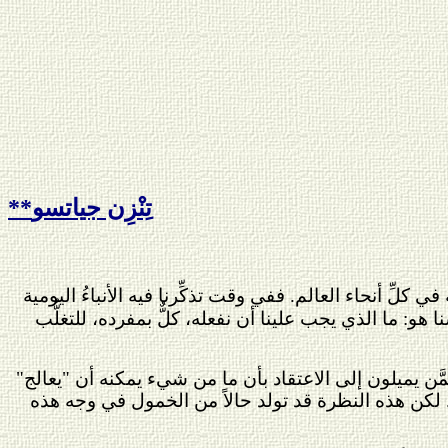
تِنْزِن جياتسو
**
ِّ أنحاء العالم. ففي وقت تذكِّرنا فيه الأنباءُ اليومية
هو: ما الذي يجب علينا أن نفعله، كلٌّ بمفرده، للتغلُّب
َّن يميلون إلى الاعتقاد بأن ما من شيء يمكنه أن "يعالج"
. لكن هذه النظرة قد تولد حالاً من الخمول في وجه هذه