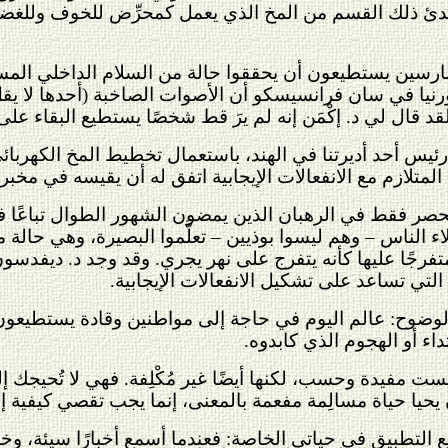
تهدئ ذلك القسم من المخ الذي يعمل كمحرِّض للخوف وللغضب.
لممارسين يستطيعون أن يحققوا حالة من السلام الداخلي الم
يفورنيا في سان فرانسيسكو أن الأصوات الصاخبة (أحدها ل
قد قال لي د. إكْمَن إنه لم يرَ قط شخصًا يستطيع البقاء على
رئيس أحد أديرتنا في الهند، باستعمال تخطيط المخ الكهربا
متلازم مع الانفعالات الإيجابية اتفق له أن يقيسه في مخبره
تنحصر فقط في الرهبان الذين يمضون الشهور الطوال تباعًا 
اء الناس – وهم ليسوا بوذيين – تعلَّموا البصيرة، وهي حالة 
رجًا عليها كأنه يتفرج على نهر يجري. وقد وجد د. ديفدسون ب
التي تساعد على تشكيل الانفعالات الإيجابية.
هى الوضوح: عالم اليوم في حاجة إلى مواطنين وقادة يستطيعو
داء أو الهجوم الذي كابدوه.
ست مفيدة وحسب، لكنها أيضًا غير مُكْلِفة. فهي لا تُحيجك إلى أ
ن يحيا حياة مسالِمة مفعمة بالمعنى، إنما يجب تقصي كيفية إ
التطبيق في حياتي الخاصة: فعندما أسمع أخبارًا سيئة، وخاص