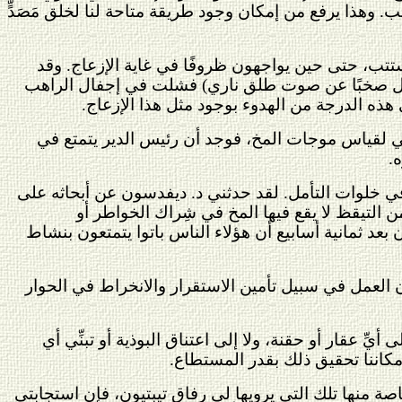
 وهذا يرفع من إمكان وجود طريقة متاحة لنا لخلق مَصَدٍّ
ستتب، حتى حين يواجهون ظروفًا في غاية الإزعاج. وقد
ا يقل صخبًا عن صوت طلق ناري) فشلت في إجفال الراهب
 هذه الدرجة من الهدوء بوجود مثل هذا الإزعاج.
ئي لقياس موجات المخ، فوجد أن رئيس الدير يتمتع في
.
في خلوات التأمل. لقد حدثني د. ديفدسون عن أبحاثه على
من التيقظ لا يقع فيها المخ في شِراك الخواطر أو
عد ثمانية أسابيع أن هؤلاء الناس باتوا يتمتعون بنشاط
ن العمل في سبيل تأمين الاستقرار والانخراط في الحوار
يِّ عقار أو حقنة، ولا إلى اعتناق البوذية أو تبنِّي أي
مكاننا تحقيق ذلك بقدر المستطاع.
ة منها تلك التي يرويها لي رفاق تيبتيون، فإن استجابتي