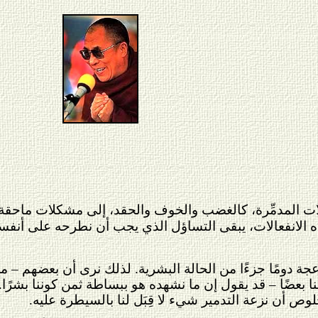
ات المدمِّرة، كالغضب والخوف والحقد، إلى مشكلات ماحقة في كل
 هذه الانفعالات، يبقى التساؤل الذي يجب أن نطرحه على أنفسنا 
جة دومًا جزءًا من الحالة البشرية. لذلك نرى أن بعضهم – مم
نا بعضًا – قد يقول إن ما نشهده هو ببساطة ثمن كوننا بشرًا
خلوص أن نزعة التدمير شيء لا قِبَل لنا بالسيطرة عليه.