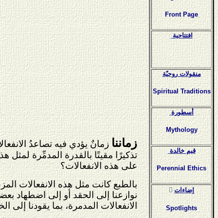
Front Page
افتتاحية
منقولات روحيّة
Spiritual Traditions
أسطورة
Mythology
زماننا
زمانٌ يؤدي فيه تصاعدُ الانفعال
قيم خالدة
تذكيرًا مقيتًا بالقدرة المدمِّرة لمثل
على هذه الانفعالات؟
Perennial Ethics
بالطبع كانت مثل هذه الانفعالات المزع
ٍإضاءات
نوازعنا إلى الحقد أو إلى اضطهاد بعض
الانفعالات المدمرة، بما يقودنا إلى ال
Spotlights