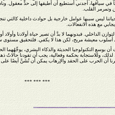
ي سياقها، أجدني أستطيع أن أطيقها إلى حدٍّ معقول. ونادرً
ن وتمرمر القلب.
ي حياتنا ليس سببها عوامل خارجية بل حوادث داخلية كالتي تن
يجابي مع هذه الانفعالات.
توازن الداخلي. فبدونهما لا بدَّ أن تصير حياة أولادنا وأولاد 
ي أسلوب معيشة مريح، لكن هذا لا يكفي. فلتحقيق مستوى سعاد
أن بوسع التكنولوجيا الحديثة والذكاء البشري، يوجِّهُهما الحق
ذلك، وللاستجابة بحكمة وفعالية، يجب أن تقودنا حالاتٌ ذهن
َرنا أن الحرب على الحقد والإرهاب يمكن أن تُشَنَّ أيضًا على 
*** *** ***