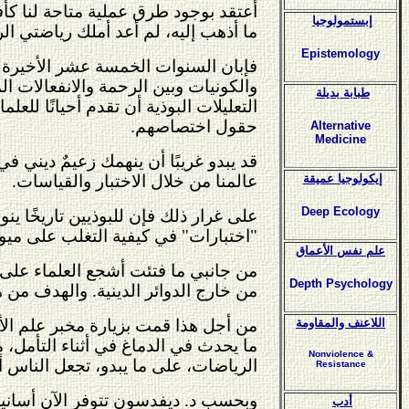
أعتقد بوجود طرق عملية متاحة لنا كأفر
إبستمولوجيا
ما أذهب إليه، لم أعد أملك رياضتي الر
Epistemology
فإبان السنوات الخمسة عشر الأخيرة عق
والكونيات وبين الرحمة والانفعالات ال
طبابة بديلة
التعليلات البوذية أن تقدم أحيانًا ل
حقول اختصاصهم.
Alternative
Medicine
قد يبدو غريبًا أن ينهمك زعيمٌ ديني في 
عالمنا من خلال الاختبار والقياسات.
إيكولوجيا عميقة
Deep Ecology
"اختبارات" في كيفية التغلب على ميولنا
علم نفس الأعماق
من جانبي ما فتئت أشجع العلماء على 
Depth Psychology
من خارج الدوائر الدينية. والهدف من ه
من أجل هذا قمت بزيارة مخبر علم الأع
اللاعنف والمقاومة
ما يحدث في الدماغ في أثناء التأمل، م
Nonviolence &
الرياضات، على ما يبدو، تجعل الناس أ
Resistance
وبحسب د. ديفدسون تتوفر الآن أسانيد عل
أدب