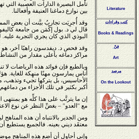
تأمل البصيرة الدارات العصبية التي 
Literature
بين نوازع دماغنا العنيفة وأفعالنا.
وقد أُجرِيَت تجاربُ بيَّنت أن بعض ا
كتب وقراءات
قال لي د. بول إكْمَن من جامعة كال
Books & Readings
البوذي الذي كان يجري التجربة عليه. ل
فنّ
وقد فحص د. ديفدسون راهبًا آخر، هو 
مراكز دماغه بأعلى مقدار من النشاط ال
Art
وبالطبع فإن فوائد هذه الرياضات لا 
مرصد
أناس يمارسون مهنًا منهِكة للغاية. هؤل
الأحاسيس، بل يتركها تجيء وتذهب، متف
On the Lookout
أكبر بكثير في تلك الأجزاء من دماغهم 
إن ما يترتَّب على هذا كلِّه هو بمنت
مع "العدو" – بغضِّ النظر عن نوع الاعت
ومن الجدير بالانتباه أن هذه المناهج لي
معتقَد ديني بعينه. فالجميع يستطيع أ
وإني أحاول أن أضع هذه المناهج موضع 