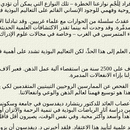
اد لِلَجْمِ نوازعنا الخطرة – تلك النوازع التي يمكن أن تؤد
وحية وفهمي للوجود الإنساني القائم على التعاليم البوذية فق
دتُ سلسلة من الحوارات مع علماء غربيين. وقد تبادلنا الآر
مدمِّرة. وقد وجدت أنه بينما تقدر الاكتشافات العلمية الحدي
لعلماء المتمرسين في الغرب – وخاصة في مجالات علوم الإدراك
العلم إلى هذا الحدِّ، لكن التعاليم البوذية تشدد على أهمية فهم
على غرار ذلك فإن للبوذيين تاريخًا ينوف على 2500 سنة من استقصاء 
 بإزاء الانفعالات المدمرة.
الفحص عن الممارسين الروحيين التيبتيين المتقدمين لكي يت
ذا هو توسيع فهمنا لعالم الذهن والوعي وانفعالاتنا.
صاب العائد للدكتور ريتشارد ديفدسون في جامعة وِسكونسِن. 
ن دراسة آثار الرياضات البوذية في تنمية الرحمة والاتزان أ
هدأ وأسعد وأكثر محبة. وفي نفس الوقت، يصيرون أقل فأقل تع
مية لتأييد هذا الاعتقاد. فلقد أخبرني د. ديفدسون أن بزوغ ال