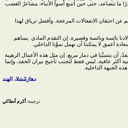
ا ما تتصاعد، حتى حين أتتبع أسوأ الأنباء، مشاعرُ الغضب
جم عن احتقان الانفعالات المزعجة. وأفضل ترياق لهذا
أولادنا بائسة ويائسة وقصيرة. إن التقدم المادي
يساهم
ة أعمق لا يمكننا أن نهمل نموَّنا الداخلي.
دُ، أن يتسبَّبا في دمار مريع. إن مثل هذه الأعمال الرهيبة
ية أكثر عافية، ليس فقط لتجنب تأجيج نيران الحقد، وإنما
هذه الجبهة الداخلية.
دهارَمْسَلا، الهند
ترجمة:
أكرم أنطاكي