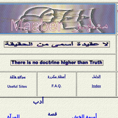
الدليل
أسئلة مكررة
مواقع هامّة
F.A.Q.
Index
Useful Sites
أدب
قصة
أميمة الخش
المرآة