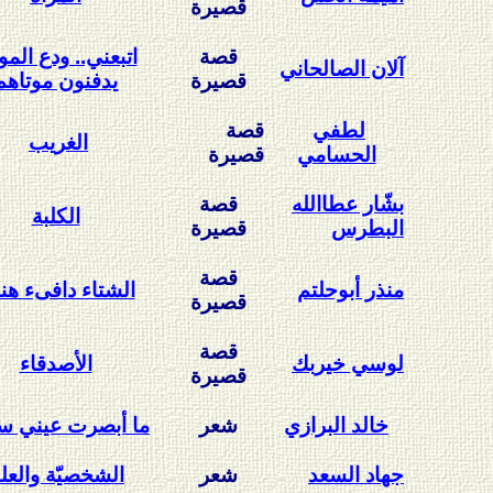
قصيرة
قصة
اتبعني.. ودع الم
آلان الصالحاني
قصيرة
يدفنون موتاهم
لطفي
قصة
الغريب
الحسامي
قصيرة
بشّار عطاالله
قصة
الكلبة
البطرس
قصيرة
قصة
منذر أبوحلتم
الشتاء دافىء هن
قصيرة
قصة
لوسي خيربك
الأصدقاء
قصيرة
خالد البرازي
شعر
ما أبصرت عيني س
جهاد السعد
شعر
الشخصيّة والعل