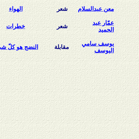
معن عبدالسلام
شعر
الهواء
عمّار عبد
شعر
خطرات
الحميد
يوسف سامي
مقابلة
النضج هو كلّ ش
اليوسف