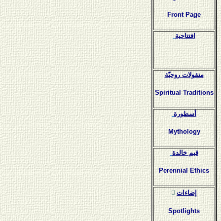
Front Page
افتتاحية
منقولات روحيّة
Spiritual Traditions
أسطورة
Mythology
قيم خالدة
Perennial Ethics
ٍإضاءات
Spotlights