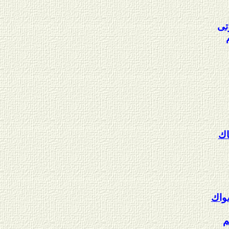
وتى
اك
واك
م