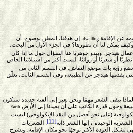
مه عن الإقامة
.
إن هدفنا، المعلن بوضوح، أن
dwelling
وكيف يمكن لنا أن نطورها؟ في الجزء الأول من البحث،
عمال هيدجر. ويبدو جوهريًا هنا السؤال حول ما إذا كان
يًا أو شعريًا أو روائيًا، ليست أكثر من استيلائنا الخاص
نضع رؤية بات موضع النقاش. في القسم الثاني من
تي يقدمها هيدجر عن الطبيعة، وفي القسم الثالث، نعلّق
لماذا يبقى الشعر مهمًا ونحن نعبر إلى ألفية جديدة ستكون
بيعة وحول قدرة الكاتب على أن يعيدنا إلى الأرض
Earth
كولوجية (
على نحو
أفضل من النقد الإيكولوجي) ليست
[11]
شعرية الوحيدة"، إنها الشعر ذاته
. الشعريات
ي تشكل العودة الأكثر توجهًا نحو مكان الإقامة. ويشرح