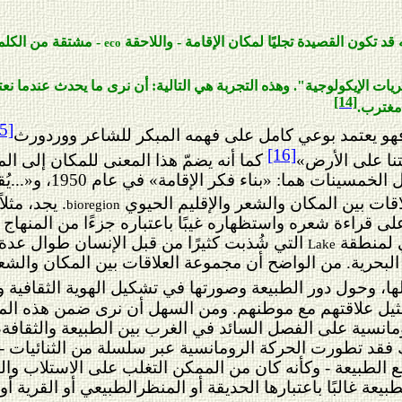
د تكون القصيدة تجليًا لمكان الإقامة - واللاحقة
- مشتقة من الكلمة
eco
ات الإيكولوجية". وهذه التجربة هي التالية: أن نرى ما يحدث عندما نعتب
[14]
 مغترب.
5]
فهو يعتمد بوعي كامل على فهمه المبكر للشاعر ووردورث
[16]
تنا على الأرض»
كما أنه يضمّ هذا المعنى للمكان إلى ا
 فكر الإقامة» في عام 1950، و«...يُقيم الإنسان شعريًا...» في عام 1951.
ت بين المكان والشعر والإقليم الحيوي
. يجد، مثل
bioregion
قراءة شعره واستظهاره غيبًا باعتباره جزءًا من المنهاج 
ي لمنطقة
التي شُذبت كثيرًا من قبل الإنسان طوال عدة أج
Lake
لبحرية. من الواضح أن مجموعة العلاقات بين المكان والشعر
 لها، وحول دور الطبيعة وصورتها في تشكيل الهوية الثقافية
ثيل علاقتهم مع موطنهم
.
ومن السهل أن نرى ضمن هذه المج
نسية على الفصل السائد في الغرب بين الطبيعة والثقافة، لأ
 فقد تطورت الحركة الرومانسية عبر سلسلة من الثنائيات - ال
الطبيعة - وكأنه كان من الممكن التغلب على الاستلاب والن
يعة غالبًا باعتبارها الحديقة أو المنظرالطبيعي أو القرية أو