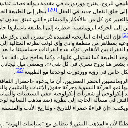
بيعي للروح. يقترح ووردورث في مقدمة ديوانه
قصائد غنائية
[20]
 إلى خلق انفعال جديد في العقل.
ينظر إلى الطبيعة الخل
 والتعبير عن كل من «الأفكار والمشاعر» التي تنبثق «بدون ت
ن إلى الحركة الرومانسية «نظرته إلى الطبيعة باعتبارها ح
[2
فإن القراءات التأريخية لقصيدة
د
َيْر تينترن
التي تركز على
عيه بمظاهر
من منطقة
وادي
واي
لوثت نظرته المثالية إلى
لفقراء بين الأنقاض. تؤكد هذه القراءات حساسيتنا ما بعد الحد
توجد الطبيعة كما نستولي عليها»، وكما يحاجج ميل ذاته: «ل
 يشعر هنا بروح تسري في كل شيء». ويمضي ميل ليجادل بأ
[25]
ل خاص في رؤية ووردورث لوحدتنا مع الطبيعة
.
الرومانسيين الخضر العصريين، أن ما يدعوه «اخضرار الثقاف
ها نمو الحركة النسوية وحركة حقوق الإثنيات وال
م
ثليين وال
 إيكولوجي أو شعريات إيكولوجية. ففي السبعينات والثمانين
يناقش في مسألة الحاجة إلى نظرية (ضد مذهب الفعالية لوحد
ويكتب: «إن قراءةً خضراء للتاريخ - ولتاريخ الأدب والفلس
يئًا لأن
«المذهب
ا
لبيئي
لا يتطابق مع "سياسات الهوية" . 