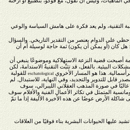
في الماهيات، وليس أن نقول، مع فوكو، بتطبيع أو أرخنة
بة
التقنية
، ولم يعد فكرة على هامش السياسة والوعي
 حظي على الدوام بعنصر من التقدير التاريخي. والسؤال
 هل كان (أو يمكن أن يكون) ثمة حاجة لوسيلة أم أن
ة أصبحت قضية النزعة الاستهلاكية وموضوعًا ينبغي أن
ات البيئية. بالفعل، قد تثبِّت التقنيةُ الاستدامةَ، لكن
رأسمالية. هذا هو المسار الأخروي
للقولبة
eschatological
در قابل للتدوير والتجديد، وفي النهاية، للاستبدال. لم
 غالبًا في صورة المذهب العقلاني الليبرالي، سوف
ومانسية المتمثل في تكاثر الأعمال الفنية والأفلام سوف
لة الأرض عوضًا عن هذه الأخيرة الأليفة إذا ما تمّ
شيد عليها الحيوانات البشرية بناء فوقيًا من العلاقات