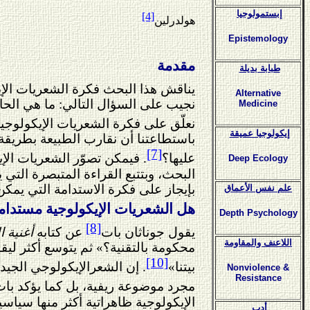
إبستمولوجيا
[4]
هولدرلين
Epistemology
مقدمة
طبابة بديلة
يناقش هذا البحث فكرة الشعريات الإي
Alternative
نجيب على السؤال التالي: ما هي الحال
Medicine
نعلّق على فكرة الشعريات الإيكولوجي
إيكولوجيا عميقة
باستطاعتنا أن نقارب الطبيعة بطريقة غي
[7]
عليها؟
.
فيمكن تصوّر الشعريات الإي
Deep Ecology
البحث، وبتتبع القراءة المتبصرة التي 
بإيجاز على فكرة الاستدامة التي يمكن 
علم نفس الأعماق
هل الشعريات الإيكولوجية مستدام
Depth Psychology
[8]
يقول جوناثان بات
عن كتابه
أغنية 
اللاعنف والمقاومة
محكومة بالتقنية؟» ثم يتوسع أكثر لي
[10]
بيتنا»
. إن الشعرالإيكولوجي الجيد 
Nonviolence &
Resistance
مجرد موضوعة ريفية، بل كما يؤكد بات 
الإيكولوجية ظاهراتية أكثر منها سياس
أدب