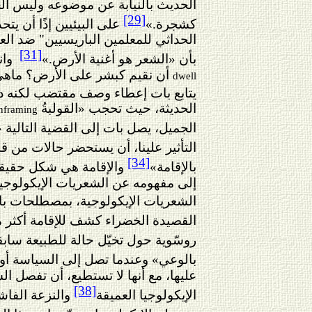
الحديث بالنيابة عن موضوعه وليس الح
[29]
كشجرة.
»
على البيئيين إذًا أن يت
الحداثي للمعلمين الباريسيين" ضد ال
[31]
بأن «الشعر هو أغنية الأرض
.
»
وان
أن نقيم كبشر على الأرض؟ ماهي 
dwell
يتابع بات إعطاء وصف مقتضب لكنه دقي
الحديثة، حيث تحجب «القولبةُ
nframing
الجميل، يصل بات إلى القضية التالية 
التأثير علينا، أن يستحضر حالات من ق
[34]
بالإقامة»
والإقامة هي شكل حقيقي
إلى مفهومه عن الشعريات الإيكولوجية
الشعريات الإيكولوجية، بمصطلحات بات،
القصيدة الخضراء كشف للإقامة أكثر مم
روسّوية حول تخيّل حالة للطبيعة ساب
بالوعي» وعندما تصل إلى السياسة أو 
عليها، مع أنها لا تستطيع، أن تفصل ا
[38]
الإيكولوجيا العميقة
والنزعة الفاش