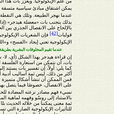
من علم الإيكولوجيا. ويعزّز بات هذا
يمكن اشتقاق مبادئ سياسية متسقة م
عندما نهجر الطبيعة. وتلك هي النقطة 
بذلك يتجنب بات «معضلة هيدجر» (إذا كا
بالإلحاح على الانفصال الجذري بين ال
[42]
قولب
ات
فإن الشعريات الإيكولوجية
الإيكولوجية تعني إيجاد «الفسح» و«الل
عندما تقيم المخلوقات البشرية بطريقة 
إن قراءة هيدجر بهذا الشكل (أي، لا
-
شع
بات، أن نتمكن من استعارة الفلسفة ال
كما يلي: أولاً، إن تفسير بات يستند إ
أكثر من ذلك، ليس ثمة أساليب أدبية أ
فمن الممكن أن تنشأ أشكال متميزة جدي
على الانفصال، خصوصًا فيما يتصل بهيدج
نسيء فهم مصادر نزعته المضادة للحد
بالاستناد إلى روسّو وفهمه لماهية ال
ثمة معنى يمكننا من خلاله الحديث بل
ا
ل
للتأثيرات الإيكولوجية الضارة التي تس