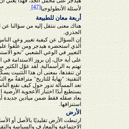
هيدجر على محمل الجد، فهذا يعني أن ن
[47]
لأسئلة الأنطولوجيا
.
أربعة معان للطبيعة
هناك معنى ننتقل إليه من سؤالنا عن ا
الجذري.
إن السؤال عن كيفية تغيير وعي الناس 
الذي استحضره هيدجر ومن علّقوا على «
التغيير في الوعي الشعبي "نحو الاستد
على أية حال، إن بروز الاستدامة في 
تهتم به
الرأسمالية. لقد عوّل الكثير من
لن تنقذها، بمعنى أن هذا التثبيت يس
التقنية: "نهايةٌ للتاريخ" مترافقة
مع التك
تعد المسألة تدور حول كيف نقنع الناس
يستطيع أبدًا اختبار الأعجوبة الأرضية
يعاد صقله فقط ضمن ميادين جديدة أو 
استنزافها.
الأرض
ارتبطت الأرض تقليديًا بالأصل أو الأ
الاجتماعية والمعارف والسياسة والتقني