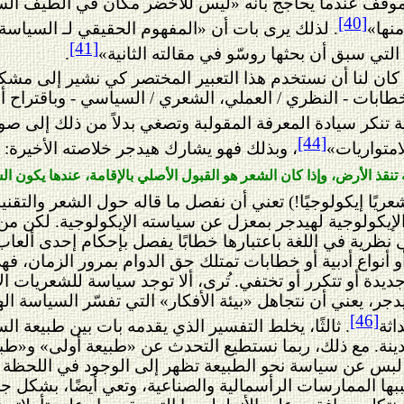
 الموقف عندما يحاجج بأنه «ليس للأخضر مكان في الطيف الس
[40]
نها»
. لذلك يرى بات أن «المفهوم الحقيقي لـ السياسة 
[41]
التي سبق أن بحثها روسّو في مقالته الثانية»
.
ن لنا أن نستخدم هذا التعبير المختصر كي نشير إلى مشكلة ما
خطابات - النظري / العملي، الشعري / السياسي - وباقتراح أن
 تنكر سيادة المعرفة المقولبة وتصغي بدلاً من ذلك إلى ص
[44]
امتواريات»
، وبذلك فهو يشارك هيدجر خلاصته الأخيرة:
تنقذ الأرض، وإذا كان الشعر هو القبول الأصلي بالإقامة، عندها يكون ا
ريًا إيكولوجيًا!) تعني أن نفصل ما قاله حول الشعر والتقن
إيكولوجية لهيدجر بمعزل عن سياسته الإيكولوجية. لكن من الو
لى نظرية في اللغة باعتبارها خطابًا يفصل بإحكام إحدى ألعاب
و أنواع أدبية أو خطابات تمتلك حق الدوام بمرور الزمان، ف
دة أو تتكرر أو تختفي. ت
رى، ألا توجد سياسة للشعريات الإي
ر، يعني أن نتجاهل «بيئة الأفكار» التي تفسّر السياسة اله
[46]
اثة
. ثالثًا، يخلط التفسير الذي يقدمه بات بين طبيعة الس
مدينة. مع ذلك، ربما نستطيع التحدث عن «طبيعة أولى» و«طب
بس عن سياسة نحو الطبيعة تظهر إلى الوجود في اللحظة الت
ببها الممارسات الرأسمالية والصناعية، وتعي أيضًا، بشكل جم