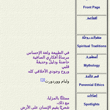
Front Page
افتتاحية
منقولات روحيّة
Spiritual Traditions
في الطبيعة ولغة الإحساس
أسطورة
مرساة
أفكاري الصافية
حاضنة
ودليل
وحديقة
Mythology
قلبي
وروح وجودي الأخلاقي كله
قيم خالدة
[3]
وليام ووردورث
Perennial Ethics
إضاءات
ممتلئًا بالمزايا،
مع ذلك،
Spotlights
شعريًا يقيم الإنسان على الأرض