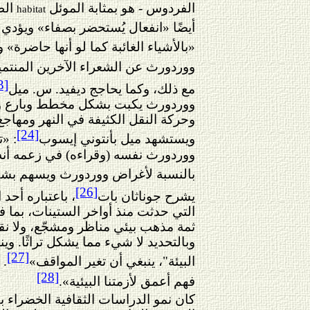
الفردوس - هو بمثابة الموئل
الط
habitat
أيضًا «انفعال يُستحضر بصفاء» ويؤدي
«بالأشياء الغائبة كما لو أنها حاضرة»
ووردورث عن الشعراء الآخرين المنتمي
3]
مع ذلك، وكما يحاجج ديفيد. س. ميل
ووردورث يكبت بشكل مخطط وبارع و
وحركة النقل الكثيفة في النهر ومهاجع ا
[24]
ويستشهد ميل بأنتوني إيسوب
: «
ووردورث نفسه (وقراءه) في زعمه أنه
بالنسبة لأغراض ووردورث ويسهم بشك
[26]
يشرح جوناثان بات
،
باعتباره أحد 
التي حدثت منذ أواخر الستينات، بما في
ثمة مذهب بيئي مناظر ومشجّع، ولا نقد
وبالتحديد لا شيء مما يشكل تراثًا. و
[27]
البيئة"، ينبغي أن تغير المواقف»
. 
[28]
فهم أعمق لأزمتنا البيئية».
كان نمو الدراسات الثقافية الخضراء بط