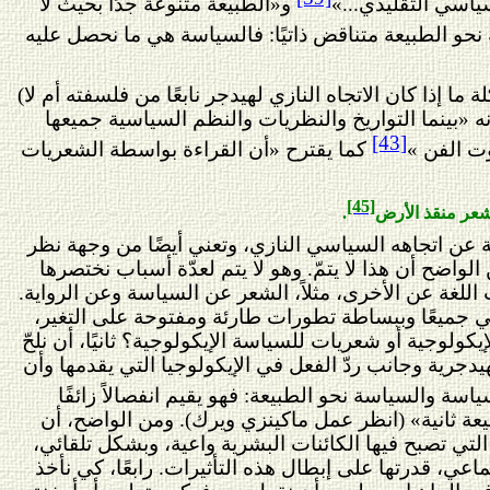
ياسي التقليدي...»
و«الطبيعة متنوعة جدًا بحيث لا
نحو الطبيعة متناقض ذاتيًا: فالسياسة هي ما نحصل عليه
 إذا كان الاتجاه النازي لهيدجر نابعًا من فلسفته أم لا)
ه «بينما التواريخ والنظريات والنظم السياسية جميعها
[43]
وت الفن »
كما يقترح «أن القراءة بواسطة الشعريات
[45]
لشعر منقذ الأرض
.
ية عن اتجاهه السياسي النازي، وتعني أيضًا من وجهة نظر
اضح أن هذا لا يتمّ. وهو لا يتم لعدّة أسباب نختصرها
 اللغة عن الأخرى، مثلاً، الشعر عن السياسة وعن الرواية.
هي جميعًا وببساطة تطورات طارئة ومفتوحة على التغير،
كولوجية أو شعريات للسياسة الإيكولوجية؟ ثانيًا، أن نلحّ
يدجرية وجانب ردّ الفعل في الإيكولوجيا التي يقدمها وأن
ياسة والسياسة نحو الطبيعة: فهو يقيم انفصالاً زائفًا
يعة ثانية» (انظر عمل ماكينزي ويرك). ومن الواضح، أن
ي تصبح فيها الكائنات البشرية واعية، وبشكل تلقائي،
اعي، قدرتها على إبطال هذه التأثيرات. رابعًا، كي نأخذ