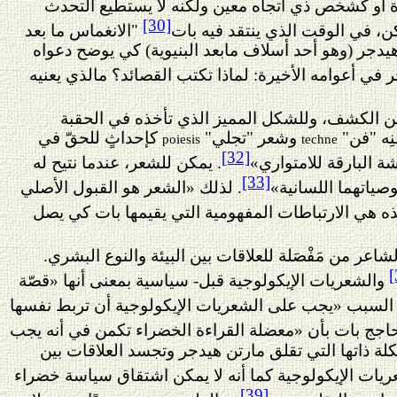
أة أو كشخص ذي اتجاه معين ولكنه لا يستطيع التحدث
[30]
كن
، في الوقت الذي ينتقد فيه
بات
"
الانغماس ما بعد
هيدجر (وهو أحد أسلاف مابعد البنيوية) كي يوضح دعواه
 في أعوامه الأخيرة: لماذا تكتب القصائد؟ مالذي يعنيه
 من الكشف، وللشكل المميز الذي تأخذه في الحقبة
ِه "
فن"
وشعر "تجلي"
كإحداثٍ للحقّ في
poiesis
techne
[32]
ة البارقة
للامتواري
»
. يمكن للشعر، عندما نتيح له
[33]
صياتهما اللسانية»
. لذلك «الشعر هو القبول الأصلي
ة. هذه هي الارتباطات المفهومية التي يقيمها بات كي يصل
ر من مَفْصَلة للعلاقات بين البيئة والنوع البشري.
[
والشعريات الإيكولوجية قبل- سياسية بمعنى أنها «قصّة
ا السبب «يجب على الشعريات الإيكولوجية أن تربط نفسها
حاجج بات بأن «معضلة القراءة الخضراء تكمن في أنه يجب
لة ذاتها التي تقلق مارتن هيدجر وتجسد العلاقات بين
يات الإيكولوجية
كما أنه لا يمكن اشتقاق سياسة خضراء
[39]