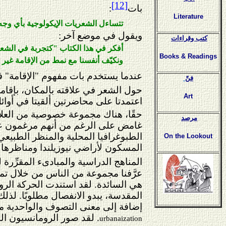
[12]
بات
:
Literature
تتساءل الشعريات الإيكولوجية بأي وجه ق
ويقول في موضع آخر:
كتب وقراءات
أفكر في هذا الكتاب "كتجربة في الشعري
Books & Readings
ونكيّف أنفسنا مع نمط من الإقامة غير
عندما يستخدم بات مفهوم "الإقامة" 
فنّ
حول الشعر في علاقته بالمكان، بإقام
Art
اعتمدتا على محاضرتين ألقيتا في أوائل الخمسينات هما: «بناء
حقًا، هنا
ك
مجموعة خصوصية من العلاقا
مرصد
غامض على الرغم من أنهم مرغمون على 
الطبوغرافيا المحلية والمنظر الطبيع
On the Lookout
المسكون لأراضي نيوزيلندا ومناظرها ا
المناهج الدراسية والمبادىء المقرِّرة
عرَّفنا مجموعة من الناس من خلال تم
هي السائدة. لقد استندت الحركة الروما
المقدسة، يبدو الانفصال مطلوبًا. لذلك
إضافة إلى معنى التصوف والواحدية مع 
. لقد صور الرومانسيون الطب
urbanaization