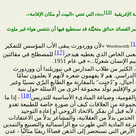
[13]
 الإغريقية
التي تعني «البيت أو مكان الإقامة».
eikos
ر القصائد حدائق متخيَّلة قد نستطيع فيها أن نتنفس هواء غير ملوث
[1
«لأن ووردورث يبقى الأب المؤسس للتفكير
Wordsworth
[17]
لمعنى الخاص الذي يعطيه هيدجر
للمصطلح في مقالتين
اً، الكثير من طلاب المدارس في نيوزيلندا أن ووردورث
الدراسي. هم لا يفهمون شعره لأنهم لا
يعلمون
تمامًا
يال، و"دُجنت" بالمقارنة مع الطابع البرّي نسبيًا وغير
 والإقليم تولّد مجموعة أخرى من الأسئلة حول بنية
[18]
 والقومية، وصياغة المبادىء الأساسية للتدريس
- إذا ما
موعة من العلاقات كيف أن صورة خاصة للطبيعة تغدو
نه قبل أن نفكر بالاتحاد الروحي أو إعادة التوحيد
حدس بدلاً من العقلانية، والمشاعر بدلاً من الاعتقادات
زعة المادية التي ظهرت مع الرأسمالية والتصنيع والتمدين
 الأرض التي تستحضر إلى الذهن فضاءًا ريفيًا مثال
ي
ًا - عدن