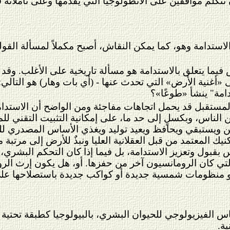
تكلم موافقين على الأنطولوجيا التي يقدمها وعلى تأملاته 
لاستدامة وهو، كما يمكن النقاش، أصبح مكملاً لمسألة القول
فيما يتعلق بالاستدامة هو مسألة تاريخية على الأغلب. وقد
أغنية الأرض» التي تحدث عنها - (أي بات وهار) هو التالي:
امة" ينشأ «طوعًا»؟
المستقبل قد يحمل اتجاهات مفاجئة ومن الواضح أن الاستدام
 الناس، وبكسلٍ إلى حد ما، على إمكانية التثبيت التقني للمشكل
كّن ويستبقي ويحافظ ويعيد توليد ويغذي الأساس المصدري لل
نيك المعتمد من قبل العقلانية العليا ونبذ
للأرض إلى مرتبة مص
 بقبول وتعزيز الاستدامة، بل فيما إذا كان التحكم البشري،
 التي كان الرومانسيون آخر من حفزها. أو، هل يكون إرث الر
منظومات شمسية جديدة أو كواكب جديدة باستصلاحها على شاك
ساس الفيزيولوجي للحيوان البشري، بالبيولوجيا
ك
طبقة تحتية ت
ة.