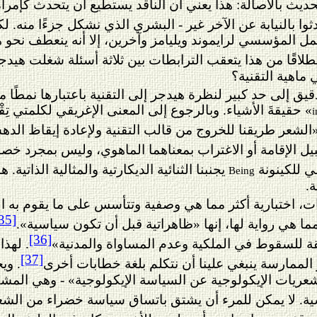
ديث بالأصالة: هذا يعني أن الناقد يستطيع أن يتحدث كإمر
حدثوا بالنيابة عن الآخر غير - البشري الذي نشكل جزءًا منه. ل
عمل المؤسسي لرايموند ويليامز
وآخرين، إلا أنه ينعطف نحو 
طلاقًا من هذا يتعقب الترابطات بين ثلاثة أسئلة شغلت هيدجر
ماهية التقنية؟
ق إلى حد كبير لنظرة هيدجر إلى التقنية باعتبارها نمطًا
» حقيقةَ الأشياء. وبالرجوع إلى المعنى الإغريقي لكلمتي تِقْن
i
«الشعر طريقنا للخروج من قالب التقنية ولإعادة إيقاظ الدهش
بيل الإقامة أو الاغتراب بمعناهما الماهوي، وليس بمجرد خصو
 للكينونة
يجنبنا الثنائية الديكارتية والمثالية الذاتي
Being
.
 اختبارية أكثر مما هي وصفية وتتأسس على ما يقوم به الشاع
35]
ا هي رواية لها، إنها «ظاهراتية قبل أن تكون سياسية».
[36]
قة للسقوط في الملكية وعدم المساواة والمدنية»
. لهذ
[37]
الممارسة ينبغي علينا أن نتكلم بلغة خطابات أخرى
. وي
لشعريات الإيكولوجية عن السياسة الإيكولوجية» - وهي المشك
ية.
لا يمكن للمرء أن يشتق باتساق سياسة خضراء من الشعر