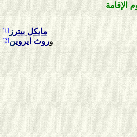
م
الإقامة
مايكل بيتر
ز
[1]
و
روث ايروي
ن
[2]