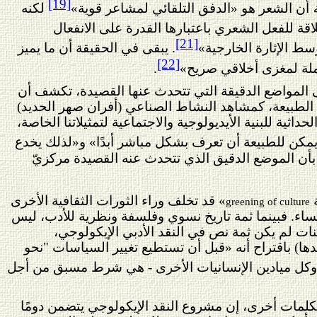
[19]
أن الشعر هو «الدفق التلقائي لمشاعر قوية»
لكنه
اقة للفعل الشعري باعتبارها القدرة على الانفعال
[21]
وسط الإثارة الخارجية»
. يبقى في الحقيقة أن ما يميز
[22]
املة لمغزى أخلاقي صريح»
.
 المواضع الدقيقة التي تتحدث عنها القصيدة، تكشف أن
 الطبيعة، كمشاهد النشاط الصناعي (أفران صهر الحديد)
اثية للبنية الأيديولوجية والاجتماعية لتمثيلاتنا الخاصة،
ا يمكن للطبيعة أن تعرف بشكل مباشر أبدًا» و«لذلك يخدع
ن الموضع الدقيق الذي تتحدث عنه القصيدة مركزيّ
ة
» قد تخلف وراء الثورات الثقافية الأخرى
greening of culture
نساء. فبينما ثمة تاريخ نسوي وفلسفة ونظرية للأدب، ليس
ات لم يكن ثمة نص في النقد الأدبي الإيكولوجي،
ها) باقتراح أنه «قبل أن تستطيع تغيير السياسات "نحو
فة وكل ميادين الإنسانيات الأخرى - هي شرط مسبق من أجل
بكلمات أخرى، إن مشروع النقد الإيكولوجي يتضمن دومًا