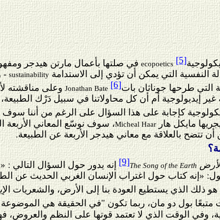
[5]
كولوجية
في صلتها بأعمال مارتن هيدجر ومفهو
ecopoetics
ة النفسية التي يمكن أن تؤدي إلى الاستدامة
- 
sustainability
[6]
ة التي طرحها جوناثان بات
وعلى مناقش
ته
لأ
Jonathan Bate
ر إيديولوجية أم أن كل محاولاتنا في سبيل دَرْك الطبيعة، نظر
كولوجية كإجابة على هذا السؤال على الرغم من أننا سوف 
يجر
ي
ها مايكل هار
،
سوف نوسّع المعاني الأربعة ال
Micheal Haar
أن تتضح بالعلاقة مع معاني هيدجر الأربعة عن الطبيعة.
ة؟
[9]
الأرض
إنه يدور حول السؤال التالي : «
The Song of the Earth
قول: «إنه كتاب حول اغتراب الإنسان الغربي الحديث عن الط
هو ذلك الذي يستطيع العودة بنا إلى الأرض، والشعريات الإي
متبعًا بول دو مان، ربما تكون "في الحقيقة هي الموضوعة ال
ية، وفي الوقت الذي لا تعتمد قوتها على النظم والعروض، فه