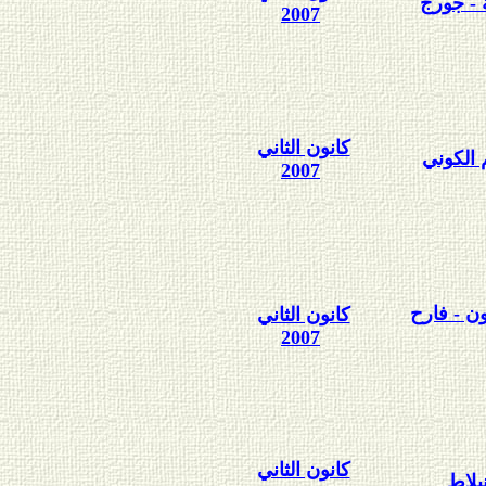
ة - جورج
2007
كانون الثاني
م الكوني
2007
ن - فارح
كانون الثاني
2007
كانون الثاني
بلاط