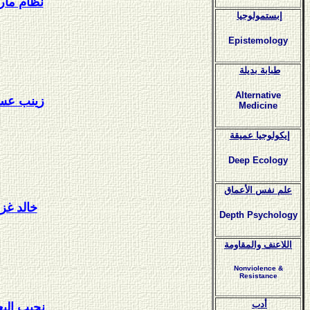
نظام مار
إبستمولوجيا
Epistemology
طبابة بديلة
Alternative
زينب عس
Medicine
إيكولوجيا عميقة
Deep Ecology
علم نفس الأعماق
خالد غز
Depth Psychology
اللاعنف والمقاومة
Nonviolence &
Resistance
أدب
نجيب البع