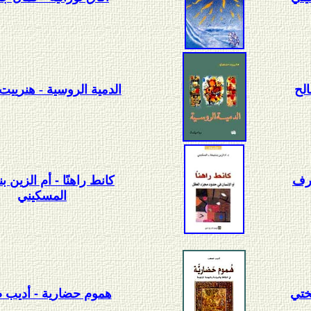
لح
الدمية الروسية - هنرييت
رف
كانط راهنًا - أم الزين 
المسكيني
ختي
هموم حضارية - أديب