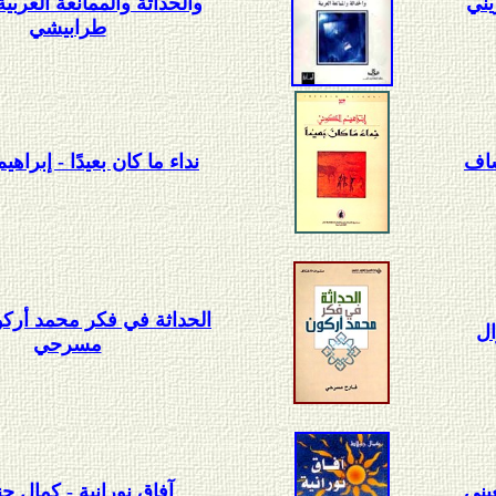
يني
والحداثة والممانعة العربي
طرابيشي
اف
نداء ما كان بعيدًا - إبراهي
الحداثة في فكر محمد أركو
ال
مسرحي
يني
آفاق نورانية - كمال جن