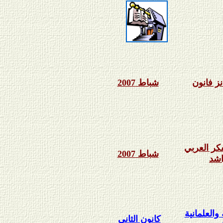
نز فانون
شباط 2007
كر العربي
شباط 2007
اشد
العلمانية
كانون الثاني