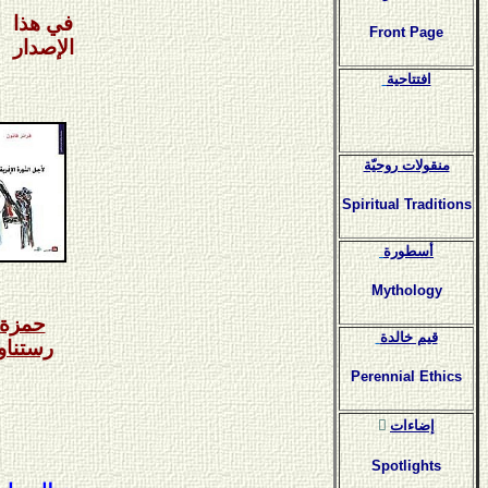
في هذا
Front Page
الإصدار
افتتاحية
منقولات روحيّة
Spiritual Traditions
أسطورة
Mythology
حمزة
قيم خالدة
رستناو
Perennial Ethics
ٍإضاءات
Spotlights