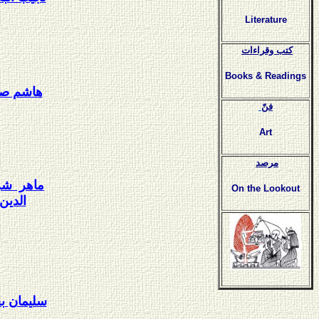
Literature
كتب وقراءات
Books & Readings
هاشم صا
فنّ
Art
مرصد
ماهر ش
On the Lookout
الدين
سليمان ب