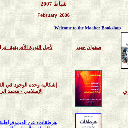
شباط 2007
February 2006
Welcome to the Maaber Bookshop
صفوان حيدر
لأجل الثورة الأفريقية- فرا
إشكالية وحدة الوجود في الف
ي
الإسلامي - محمد الر
هرطقات: عن الديموقراطية و