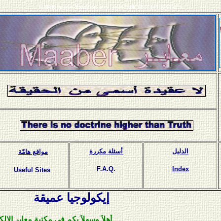
<LINK href="favicon.ico" rel="SHORTCUT ICON">
الدليل
أسئلة مكررة
مواقع هامّة
F.A.Q.
Index
Useful Sites
إيكولوجيا عميقة
أهلاَ وسهلاَ بكم في مكتبة معابر الإلكترونية