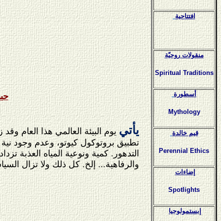
افتتاحية
منقولات روحيّة
Spiritual Traditions
أسطورة
حب
Mythology
يأتي
يوم البيئة العالمي هذا العام وق
قيم خالدة
تطبيق بروتوكول كيوتو، وعدم وجود نية ح
Perennial Ethics
التدهور. كمية ونوعية المياه العذبة تزدا
والرفاهية... إلخ. كل ذلك ولا تزال الس
إضاءات
Spotlights
إبستمولوجيا