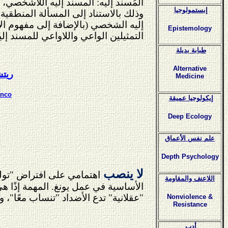
المُسند إليه: المسند إليه اللاشخصي، و
إبستمولوجيا
وذلك بالاستناد إلى المسألة المنطقية
إليه الشخصي (بالإضافة إلى مفهوم الأنا
Epistemology
التمثيلين الواعي واللاواعي للمسند إل
طبابة بديلة
Alternative
ريتش
Medicine
anco
إيكولوجيا عميقة
Deep Ecology
علم نفس الأعماق
Depth Psychology
لا ينصب
اهتمامي على افتراض "تول
اللاعنف والمقاومة
الأساسية في عمل يونغ. المهمة إذًا ه
"عقلانية" تدع الأضداد "تنساب معًا"،
Nonviolence &
Resistance
أدب