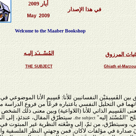
أيار
2009
في هذا الإصدار
May 2009
Welcome to the Maaber Bookshop
المُسْــنـَد إليـه
ياث المرزوق
THE SUBJECT
Ghiath el-Marzo
ن القَسِيمَيْن النفسانيين للأنا: قَسِيمِ الأنا الموضوعي في إ
اتهما في التحليل النفسي باعتباره فرعًا من فروع الدراسة مع
القَسِيم الذاتي للأنا (اللاواعية) وبين معنى ذلك الشخص المُف
 "المُسْنَد إليه"
. سيتطرّق المقال، عندئذٍ، إلى ا
the subject
وسيتطرّق، من ثمّ، إلى وِضْعَته النظرية غير المبتوت في 
انَ صدارة في مؤلفات لاكان. فمن وجهتي النظر الفلسفية واللغ