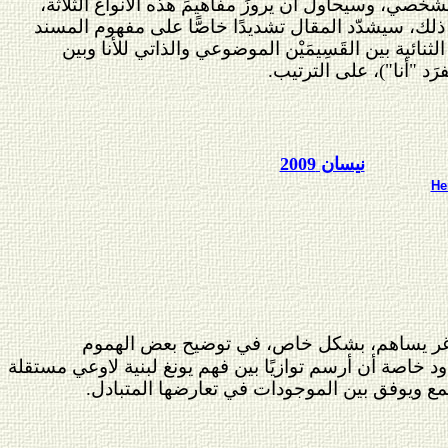
لشخصي، وسيحاول أن يروزَ مفاهيمَ هذه الأنواع الثلاثة،
ذلك، سيشدّد المقال تشديدًا خاصًّا على مفهوم المسند
ائية بين القَسِيمَيْن الموضوعي والذاتي للأنا وبين
د "أنا")، على الترتيب.
نيسان 2009
He
ايدغر يساهم، بشكل خاص، في توضيح بعض الهموم
د خاصة أن أرسم توازيًا بين فهم يونغ لبنية لاوعي مستقلة
مع ويوفق بين الموجودات في تعارضها المتبادل.