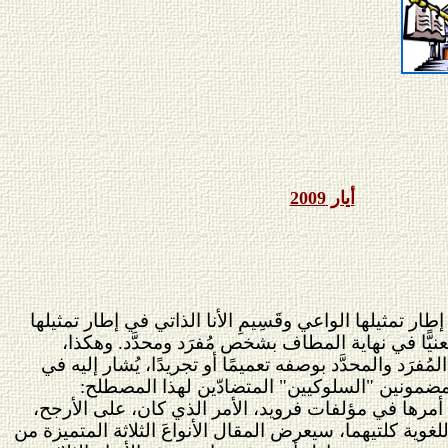
أيار 2009
طار تمثيلها الواعي وقَسِيمِ الأنا الذاتي في إطار تمثيلها
نيًّا في نهاية المطاف بشخص مُفرَد ومحدَّد. وهكذا،
رَد والمحدَّد بوصفه تعميمًا أو تجريدًا، يُشار إليه في
لمضمونين "السلوكيين" المتضادّين لهذا المصطلح:
أمرها في مؤلفات فرويد، الأمر الذي كان، على الأرجح،
وية كلتيهما، سيعرض المقال الأنواعَ الثلاثة المتميزة من