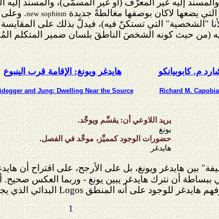
المسند إليه غير المعرَّف (أو غير المسمَّى)، والمسند إليه ا
 التي يضعها لاكان بوصفها مغالطةً جديدة
. وعلى 
new sophism
 "الشخصية" التي تستكنّ فيه)، فيدلّ بذلك على المقايسة الثن
يه (من حيث كونه الشخصَ الناطقَ بلسان ضمير المتكلم المُفرَ
ارد م. كابوبيانكو
هايدغر ويونغ: الإقامة قرب الينبوع
idegger and Jung: Dwelling Near the Source
Richard M. Capobi
يريد اللاوعي أن: يقسِّم ويوحِّد.
يونغ
حضورات الوجود كمميِّز، موحِّد في الفصل.
هايدغر
يفة" بين هايدغر ويونغ، بل على الأرجح، على اقتراح أن ه
ي ببساطة أن نترك هايدغر يبين يونغ - وربما العكس صحيح. أو
 وفهم هايدغر للوجود على أنه المنطق
Logos
البدائي الذي يج
1