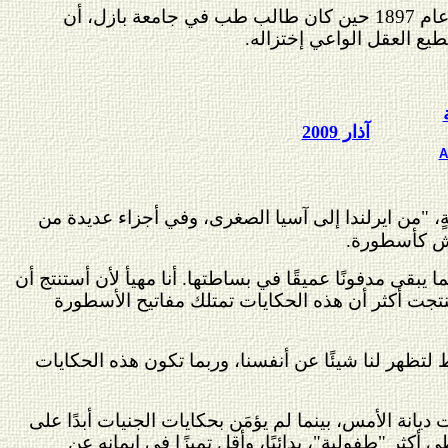
يؤكد يونغ في إحدى محاضراته المبكرة المعنونة بـ بعض الأفكار حول علم النفس، التي ألقاها في عام 1897 حين كان طالب طب في جامعة بازل، أن
تطيع العقل الواعي إختزاله.
آذار 2009
A
ٍ، "من ايرلندا إلى آسيا الصغرى، وفي أجزاء عديدة من
هاش كأسطورة.
يبقى مدفونًا عميقًا في بساطتها. أنا مهيأ لأن أستنتج أن
تجت أكثر أن هذه الحكايات تمتلك مفاتيح الأسطورة
قط لتظهر لنا شيئًا عن أنفسنا، وربما تكون هذه الحكايات
انة الأمس، بينما لم يؤمَن بحكايات الجنيات أبدًا على
ثر "طفولية"، بدائيًا، وأقل تميزًا في إيمانه عن