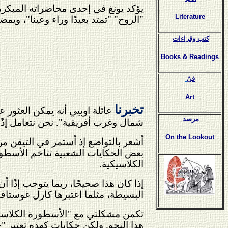
Literature
"الروح" "تمتد بعيدًا وراء وعينا"، ويم
كتب وقراءات
Books & Readings
فنّ
Art
تخبرنا
عائلة اوبيي أنه يمكن العثور 
مرصد
شمال وغرب أفريقية"
. نحن نتعامل إذ
On the Lookout
أشعر بالتواضع إذ أستمر في التيقن من 
بعض الحكايات الشعبية تتاخم الأسطور
الكلاسيكية.
إذا كان هذا صحيحًا، ربما يتوجب إذًا أ
البسيطة، مثلما اعتبرها كارل غوستاف يون
تكمن مشكلتي مع "الأسطورة الكلاسيكية
هذا النحو. ولكن حكايات كهذه تعتبر "