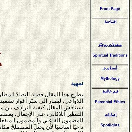
Front Page
افتتاحية
منقولات روحيّة
غ
Spiritual Traditions
uk
أسطورة
Mythology
تمهيد
قيم خالدة
يطرح هذا المقال قضيةَ التضادّ المطلق بي
اللاواعي، ليصار إلى سَبْر أغوار تضمين
Perennial Ethics
سيناقش المقال كيفية الترادف بين معنى 
التنظير اللاكاني، على الإجمال، بمصطلح
إضاءات
المضمون الفاعلي والمضمون المنفعلي، 
Spotlights
داعيًا أساسيًا لأن يحتلّ المصطلحُ مك