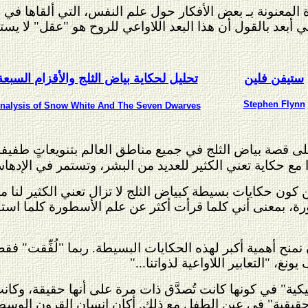
ضي أبعد بالقول أن هذا البعد اللاواعي للروح هو "عقل" لا يس
ستيفن فلين
تحليل لحكاية بياض الثلج والأقزام السبعة
Stephen Flynn
nalysis of Snow White And The Seven Dwarves
على قصة بياض الثلج في جميع مناطق العالم بتنويعاتٍ طفيفة
ًا مع حكاية تعني الكثير للعديد من البشر، وتستمر في الإد
كون حكايات بسيطة كبياض الثلج لا تزال تعني الكثير لنا مما 
ة، بمعنى أني كلما قرأت أكثر عن علم الأسطورة كلما استن
ن نمنح أهمية أكبر لهذه الحكايات البسيطة. ربما "لُفِّقت" ف
غ، "التعابير اللاواعية لذواتنا..."
" في كونها كانت تُصدَّق ذات مرة على أنها حقيقة، وكانت دي
حقيقية" في عين الطفل مع ذلك. أكان إنسان القرون الوسطى أك