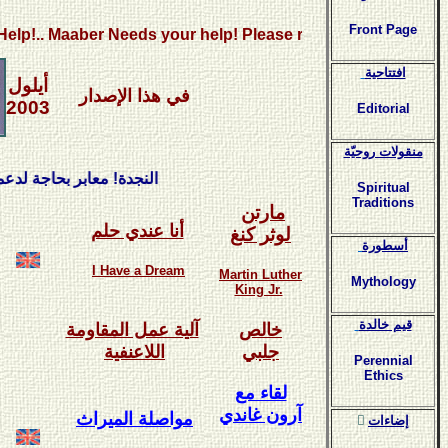
Front Page
.. Maaber Needs your help! Please read our call..
افتتاحية
أيلول
في هذا الإصدار
2003
Editorial
منقولات روحيّة
النجدة! معابر بحاجة لدعمكم! ال
Spiritual
Traditions
مارتن
أنا عندي حلم
لوثر كنغ
أسطورة
I Have a Dream
Martin Luther
Mythology
King Jr.
قيم خالدة
خالص
آلية عمل المقاومة
جلبي
اللاعنفية
Perennial
Ethics
لقاء مع
آرون غاندي
مواصلة الميراث
ٍإضاءات