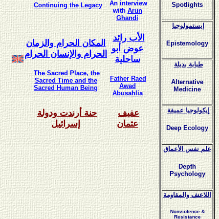
An interview
Spotlights
Continuing the Legacy
with
Arun
Ghandi
إبستمولوجيا
الأب رائد
المكان الحرام والزمان
Epistemology
عوض أبو
الحرام والإنسان الحرام
ساحلية
طبابة بديلة
The Sacred Place, the
Father Raed
Sacred Time and the
Alternative
Awad
Sacred Human Being
Medicine
Abusahlia
إيكولوجيا عميقة
عفيف
حنة أرندت ودولة
عثمان
إسرائيل
Deep Ecology
علم نفس الأعماق
Depth
Psychology
اللاعنف والمقاومة
Nonviolence &
Resistance