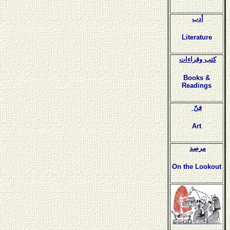
أدب
Literature
كتب وقراءات
Books &
Readings
فنّ
Art
مرصد
On the Lookout