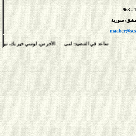
maaber@scs-
ساعد في التنضيد: لمى الأخرس، لوسي خير بك، نبيل سلامة، ه