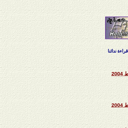
ائنا
200
200