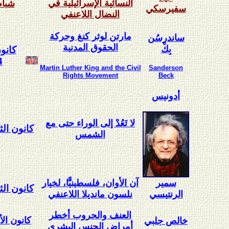
النسائية الإسرائيلية في
شباط 4
سفيرسكي
النضال اللاعنفي
مارتن لوثر كنغ وحركة
ساندرسُن
الحقوق المدنية
بِكْ
كانون
4
Martin Luther King
and the Civil
Sanderson
Rights Movement
Beck
أدونيس
لا تَعُدْ إلى الوراء حتى مع
كانون الثاني
الشمس
سمير
آن الأوان، فلسطينيًّا، لخيار
كانون الثاني
الرنتيسي
نلسون مانديلا اللاعنفي
العنف والحروب أخطر
كانون الأول 
خالص جلبي
أمراض الجنس البشري