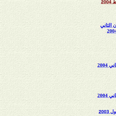
200
 الثاني
200
 2004
 2004
2003