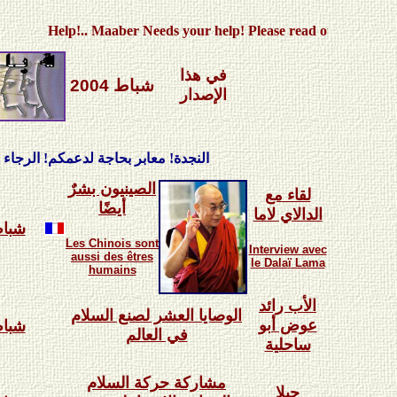
Help!.. Maaber Needs your help! Please read our call..
في هذا
شباط 2004
الإصدار
النجدة! معابر بحاجة لدعمكم! الرجاء قراءة ند
الصينيون بشرٌ
لقاء مع
أيضًا
الدالاي لاما
شباط 4
Les Chinois sont
Interview avec
aussi des
ê
tres
le Dala
ï
Lama
humains
الأب رائد
الوصايا العشر لصنع السلام
عوض أبو
شباط 4
في العالم
ساحلية
مشاركة حركة السلام
جيلا