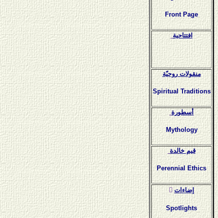
Front Page
افتتاحية
منقولات روحيّة
Spiritual Traditions
أسطورة
Mythology
قيم خالدة
Perennial Ethics
ٍإضاءات
Spotlights