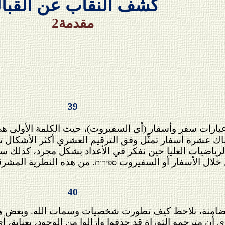
كشف النقاب عن القبال
مقدمة
2
39
ه عبارات سفر وأسفار (أي السفيروت)، حيث الكلمة الأولى هي
وكما نفعل في الرياضيات العليا حين نفكر في الأعداد بشكل مجرد، 
ن خلال الأسفار أو السفيروت
. من هذه النظرية المشرق
ספירות
40
متضامنة، نلاحظ كيف تطورت شخصيات وسمات الله. وبعض هذه 
رى أن مترجمو
التوراة
قد حذفوا وأزالوا من الوجود، بعنايةٍ، 