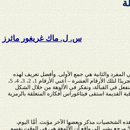
ة
س. ل. ماك غريغور ماثرز
 المفرد والثانية هي جمع الأولى. وأفضل تعريف لهذه
الكلمة هو "ما ينبثق من العدد"، لأن هناك عشرة أسفار تمثِّل وفق الترقيم العشري أكثر الأشكال تجريدًا لتلك الأرقام العشرة – أعني الأرقام 1، 2، 3، 4، 5،
كذلك سنفعل في القبالة، ونفكر في الألوهة من خلال الشكل
ية القديمة استقى فيثاغوراس أفكاره المتعلقة بالرمزية
الشخصيات مذكر وبعضها الآخر مؤنث. أمَّا اليوم،
أيَّ مرجع يشير إلى واقع أن الألوهة هي في الوقت نفسه