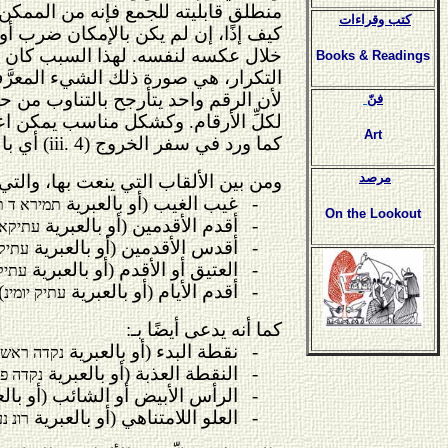
منطلق قابليته للجمع فإنه من الممكن 
كتب وقراءات
خلال عكسه لنفسه. لهذا السبب كان من غير الممكن تعريف الصفر 0، وكان من 
Books & Readings
التكرار، هي صورة ذلك الشيء المعرَّ
لأن الرقم واحد يتأرجح بالتناوب من
حا
فنّ
لكلِّ الأرقام. وكشكل مناسب يمكن اعتبا
Art
كما ورد في سفر الخروج (
iii. 4
) أي با
مرصد
ومن بين الألقاب التي ينعت بها، والت
-
غيب الغيب (أو بالعبرية
תמירא ד ת
On the Lookout
-
أقدم الأقدمين (أو بالعبرية
עתיקא 
-
أقدس الأقدمين (أو بالعبرية
עתיק
-
العتيق أو الأقدم (أو بالعبرية
עתיק
-
أقدم الأيام (أو بالعبرية
.
עתיק יומינ
كما أنه يدعى أيضًا بـ:
-
نقطة البدء (أو بالعبرية
נקדה ראשו
-
النقطة العذبة (أو بالعبرية
נקדה פ
-
الرأس الأبيض أو الشائب (أو بال
-
العلو اللامتناهي (أو بالعبرية
רונ נ