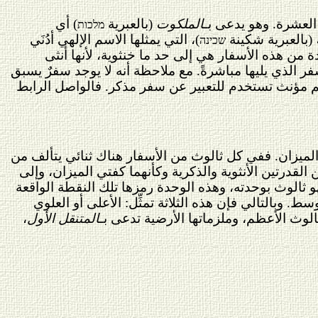
الملكوت
(بالعبرية
) أي
מלכות
(بالعبرية شكينة
)، التي يمثلها الاسم الإلهي أدُنَي
שכינה
حدة من هذه الأسفار هي إلى حد ما خنثوية، لأنها أنثى
ر الذي يليها مباشرةً. مع ملاحظة أنه لا يوجد سفرٌ يسبق
سم مؤنث تستخدم للتعبير عن سفر مذكر. فالواصل الرابط
الميزان. ففي كل ثالوث من الأسفار هناك ثنائي يتألف من
لقدرتين الأنثوية والذكرية وكأنهما كفتي الميزان، وإلى
هو ثالوث بوحدته، وهذه الوحدة رمزها تلك النقطة الواقعة
. وبالتالي فإن هذه الثلاثة تمثِّل: الأعلى أو العلوي
ثالوث الأعظم، وملزماتها الأرضية تدعى بـ
المتنقل الأول
،