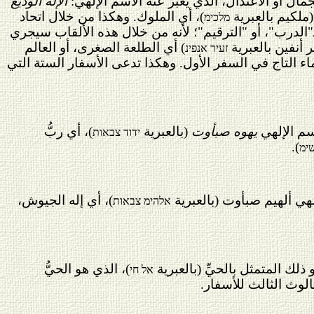
مال أو الاعتدال، الذي يعبِّر عنه الاسم الإلهي:
الإله الوديع
 (ملكيم بالعبرية
)، أي الملوك. وهكذا من خلال اتحاد
מלכימ
الدرب"، أو "الترقيم"؛ لأنه من خلال هذه الألقاب سيجري
 أنفين
بالعبرية
) أي الطلعة الصغرى، أو العالم
זעיר אנפינ
ماء التاج في السفر الأول. وهكذا تدعى الأسفار الستة التي
اسم الإلهي
يهوه صبأوت
(بالعبرية
)، أي ربُّ
ידוד צבאות
).
ימ
لهي ألهيم صبأوت (بالعبرية
)، أي إله الجيوش،
אלהימ צבאות
 ذلك المتمثل بالحيِّ (بالعبرية
)، الذي هو الحيُّ
אל חי
ثالوث الثالث للأسفار.