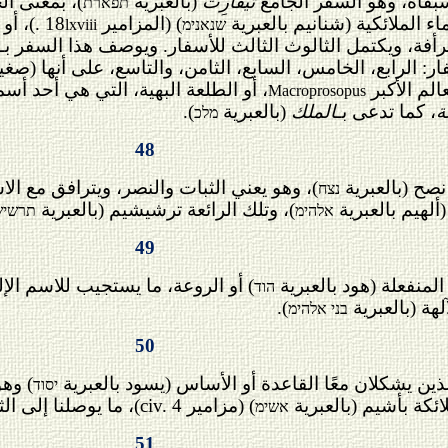
تيفارِت
(بالعبرية
)، بمعنى الج
תפארת
اء الملائكية (شنانيم بالعبرية
) (المزامير
. 18
)، أو
שנאנימ
lxviii
فة، ويكتمل الثالوث الثالث للأسفار. ويوصف هذا السفر بـ"
: الرابع، الخامس، السابع، الثامن، والتاسع، على أنها
(صغير
لم الأكبر
، أو الطلعة البهية، التي هي أحد أس
Macroprosopus
ة
، كما تدعى بـ
الملك
(بالعبرية
).
מלכ
48
)، وهو يعني الثبات والنصر، ويترافق مع ال
נצח
(ألهيم بالعبرية
)، وتلك الرائعة ترشيشيم (بالعبرية
אלהימ
תרשיש
49
) أو الروعة، ما يستجيب للاسم الإ
הוד
لهة (بالعبرية
).
בני אלהימ
50
) وهو
יסוד
لائكة بأشيم (بالعبرية
) (مزامير
civ. 4
)، ما يوصلنا إلى ال
אשימ
51