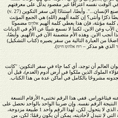
 في الوقت نفسه اعترافًا غير مقصود يدلِّل على معرفتهم
ع الإنسان...". وأيضًا، استنادًا إلى سفر التكوين (
v. 27
)
ًا ذكرًا وأنثى؟ إن كلمة ألهيم (الله) هي الجمع المؤنث
كلمة مؤنثة، فإن هذا يعطي كلمة ألهيم
مضمونًا
אלהימ
ن الآب وعن الابن، لكننا لا نسمع شيئًا عن الأم في الديانات
كذا أنجب الابن. وهذه الأم متضمنة الآن في الألهيم. وأيضًا،
ضحًا من العبارة التالية من سفر يصيره (كتاب التشكيل)
الذي هو مذكر –
).
רוח אלהימ חיימ
كوان العالم أن توجد، أي كما جاء في سفر التكوين: "كانت
ؤلاء
الملوك الذين ملكوا في أرض أدوم (العدم)، قبل أن
تجدونه مشروحًا بالكامل في أماكن عدة من هذا الكتاب.
 عنه فيثاغوراس. ففي هذا الرقم تختبىء الأرقام التسعة
 النتيجة الرقم نفسه. وإن ضربنا الواحد بالواحد نحصل على
النتيجة نفسها ولا يتغير الرقم. لذلك من الممكن اعتباره التمثيل المناسب للأب الكبير للجميع، ذلك الذي لا يتحول. لكن، لهذا الرقم واحد 1 طبيعة مزدوجة،
لتي لا تتبدل لأحاديته، يمكن أن يكون رقمًا؛ لكن، من