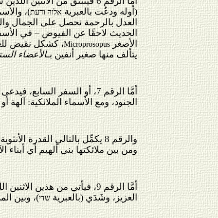
أمَّا الرقم 6 فينبثق من الاثنين اللذين سبقاه، وهو السفر الجامع
(أوله ودعُت بالعبرية
)، والأسم
אלוה ודעת
العدل بالرحمة نحصل على الجمال والرأ
الحديث لاحقًا عن الفيوض – في الأسفار
الأصغر
، كشكل نقيض للعا
Microprosopus
يتألف من
ها صغير
أنفين بـ
الأعضاء الست
أمَّا الرقم 7، أو السفر السابع، فيدعى نصح (بالعبرية
الجنود، ومع الأسماء الملائكية: آلهة أو 
والرقم 8 يكمِّل بالتالي القدرة الأنثوية المنفعلة (هود بالعبرية
ومن بين ملائكتها بني ألهيم أي أبناء الآ
أمَّا الرقم 9، فيأتي من هذين الاثنين اللذين يشكلان معًا القاعدة أو الأساس (يسود بالعبرية
العزيز، وشَدَي (بالعبرية
)، وبين الم
שדי