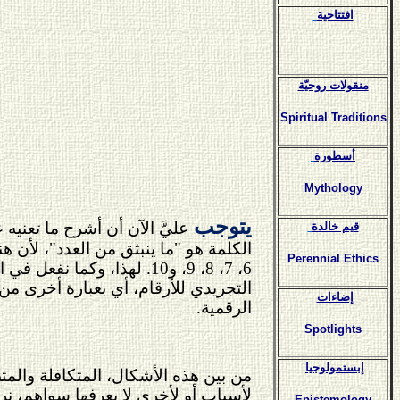
افتتاحية
منقولات روحيّة
Spiritual Traditions
أسطورة
Mythology
يتوجب
عليَّ الآن أن أشرح ما تعني
قيم خالدة
Perennial Ethics
6، 7، 8، 9، و10. لهذا، 
التجريدي للأرقام، أي بعبارة أخرى م
إضاءات
الرقمية.
Spotlights
إبستمولوجيا
من بين هذه الأشكال، المتكافلة وال
لأسباب أو لأخرى لا يعرفها سواهم، ن
Epistemology