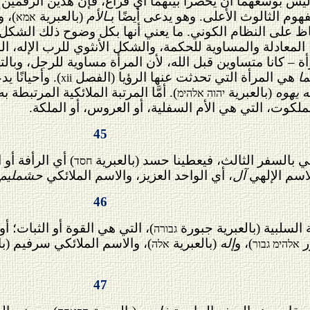
وم الثالوث الأعلى. وهو يدعى أيضًا بـ
الأم
(بالعبرية
)، و
אמא
اظ على النظام الكوني. ما يعني أنها بكل وضوح ذلك الشكل ال
المعادلة والمساوية للحكمة، والشكل الأنثوي للرب الإله، ال
مرأة – كانا متساوين قبل الله، لأن المرأة مساوية للرجل، وب
ما
هي المرأة التي تحدثت عنها الرؤيا (الفصل
). وأحيانًا 
xii
ه يهوه
(بالعبرية
). أمَّا المرتبة الملائكية المرتبطة 
יהוה אלהימ
الملكوت، التي هي الأم السفلية، أو العروس، أو الملكة.
45
) أي الرأفة أو
חסד
لاسم الإلهي
آل
، أي الواحد العزيز، والاسم الملائكي
حشمليم
46
)، التي هي القوة أو الثبات؛ أو
גבורה
ر
)، و
إله
(بالعبرية
)، والاسم الملائكي سرفيم (با
אלהימ גבור
אלה
47