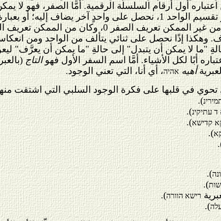
اعتباره أول أرقام السلسلة الرقمية. أمَّا الصفر، فهو لا ي
الممكن تعريف الواحد 1. ونتيجة لهذا التعريف تكون الإعادة
ف. وهكذا إذًا نحصل على ثنائي يتألف من الواحد ومن انعكا
لةِ "ما لا يمكن أن يتبدل" إلى حالةِ "ما يمكن
أن يعرَّف" ليعو
ره أبًا لكل الأشياء. أمَّا اسم السفر الأول فهو
التاج
(
بالعبري
لعبرية
أهيه
، أي أنا، التي تعني الوجود.
אהיה
ي تحوي في قلبها على فكرة الوجود السلبي التي اشتقت منها
).
מירינ
).
ד עתיקינ
).
א קדישא
).
א
)
).
נה
).
שות
عبرية
).
רישא הוורה
).
עלה