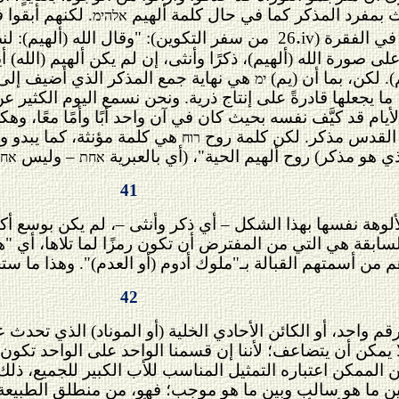
 بمفرد المذكر كما في حال كلمة ألهيم
. لكنهم أبقوا
אלהימ
.
 في الفقرة (
iv
26
من سفر التكوين): "وقال الله (ألهيم): لنصن
ورة الله (ألهيم)، ذكرًا وأنثى، إن لم يكن ألهيم (الله) أيض
. لكن، بما أن (يم)
هي
نهاية
جمع المذكر الذي أضيف إلى 
ימ
، ما يجعلها قادرةً على إنتاج ذرية. ونحن نسمع اليوم الكثير ع
الأيام قد كيَّف نفسه بحيث كان في آن واحد أبًا وأمًا معًا، وه
القدس
مذكر. لكن كلمة روح
هي كلمة مؤنثة، كما يبدو وا
רוח
هو مذكر) روح ألهيم الحية"، (أي بالعبرية
– وليس
אחת
אחד
41
لألوهة نفسها بهذا الشكل – أي ذكر وأنثى –، لم يكن بوسع أ
السابقة هي التي من المفترض أن تكون
رمزًا لما تلاها، أي "ه
 من أسمتهم القبالة بـ"ملوك أدوم (أو العدم)". وهذا ما س
42
رقم واحد، أو الكائن الأحادي الخلية (أو الموناد) الذي تحدث
لا يمكن أن يتضاعف؛ لأننا إن قسمنا الواحد على الواحد تكون
 بين ما هو سالب وبين ما هو موجب؛ فهو، من منطلق الطبيعة ا