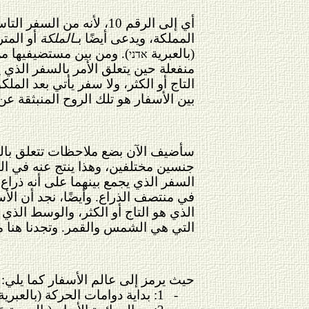
أي إلى الرقم 10، لأنه من السفر التاسع ينبثق السفر، ذلك العاشر والأخير الذي يكمل تلك الأرقام العشرة. وهو يدعى بـ
المملكة، ويدعى أيضًا بـ
الملكة
أو
المتر
(بالعبرية
). ومن بين مستضيفيها من 
אדני
منفعلة حين يتعلق الأمر بالسفر الذي ي
التاج أو الكثر، ولا سفر يأتي بعد ا
بين الأسفار هو تلك الروح المنبثقة عن
سأضيف الآن بضع ملاحظات تتعلق بالمع
جنسين مختلفين، وهذا ينتج عنه في المح
السفر الذي يجمع بينهما على أنه ذراع 
في منتصف الذراع. وأيضًا، نجد أن الأس
الذي هو التاج أو الكثر، والوسط الذي 
التي هي الشمس والقمر. وتجدنا هنا مبا
حيث يرمز إلى عالم الأسفار كما يلي:
-
1: بداية دوامات الحركة (بالعبرية راشيت هجلجليم