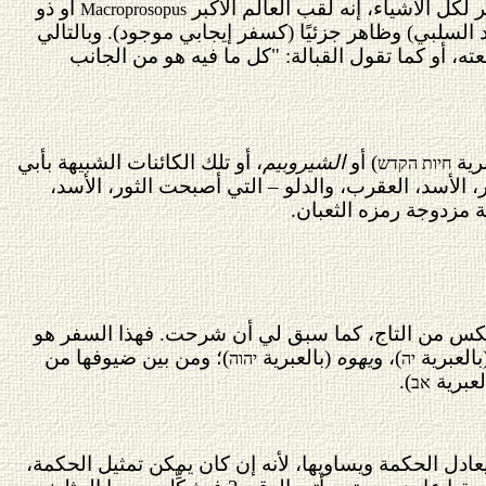
لكل الأشياء، إنه لقب العالم الأكبر
أو ذو
Macroprosopus
د السلبي) وظاهر جزئيًا (كسفر إيجابي موجود). وبالتالي
ته، أو كما تقول القبالة: "كل ما فيه هو من الجانب
برية
) أو
الشيروبيم
، أو تلك الكائنات الشبيهة بأبي
חיות הקדש
، الأسد، العقرب، والدلو – التي أصبحت الثور، الأسد،
 مزدوجة رمزه الثعبان.
كس من التاج، كما سبق لي أن شرحت. فهذا السفر هو
بالعبرية
)، و
يهوه
(بالعبرية
)؛ ومن بين ضيوفها من
יה
יהוה
لعبرية
).
אב
يعادل الحكمة ويساويها، لأنه إن كان يمكن تمثيل الحكمة،