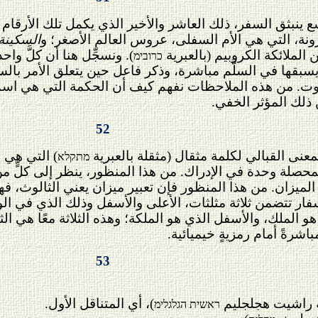
ونة
، التي هي الأم السفلى، عروس العالم الأصغر؛ و
السكينة
الملائكة الكروبيم (بالعبرية
). ونسجِّل هنا أن كلَّ وا
כרובימ
سبقها في السلَّم مباشرة، وذكر فاعل حين يتعلق الأمر بالسف
لملكوت. من هذه الملاحظات نفهم كيف أن الحكمة التي هي ا
 ذلك المؤثر الخفي.
52
نى القبالي لكلمة مثقال (مثقلة بالعبرية
) التي هي 
מתקלא
صلة وحدة في الإدراك. من هذا المنظور، ينظر إلى كلٍّ من ا
الميزان. من هذا المنظور فإن تعبير ميزان يعني الثالوث، ف
فار تتضمن ثلاثة مثلثات، الأعلى والأسفل وذلك الذي في الوسط
هو الملك، والأسفل الذي هو الملكة؛ وهذه الثلاثة معًا هي ال
شرةً أمام رمزيةٍ خيميائية.
53
)، أي المتناقل الأول.
ראשית הגלגלימ