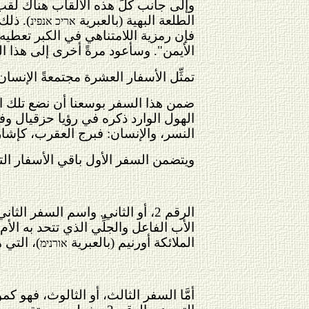
وإلى جانب كلِّ هذه الألقاب هناك لقب 
الطلعة البهية (بالعبرية
). ذلك
אריכ אנפינ
فإن رمزية اللامتناهي في الكبر تعطيه 
الأيمن". وسأعود مرةً أخرى إلى هذا ال
تمثِّل الأسفار العشرة مجتمعةً الإنسان
ضمن هذا السفر بوسعنا أن نضع تلك الج
الهول الوارد ذكره في رؤيا حزقيال وفي
النسر، والإنسان: فبرج العقرب، كإشار
ويتضمن السفر الأول باقي الأسفار الت
الرقم 2، أو الثاني. واسم السفر الثاني هو
الأب الفاعل والجلِّي الذي تتحد به الأم، التي هي الرقم 3. وتعبِّر 
الملائكة أورنيم (بالعبرية
)، التي
אורנימ
أمَّا السفر الثالث، أو الثالوث، فهو 