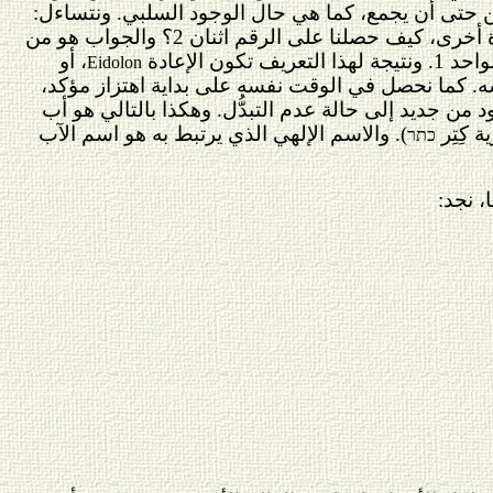
مكن حتى أن يجمع، كما هي حال الوجود السلبي. ونتساءل:
كيف إذًا، إن لم يكن بالإمكان ضرب أو تقسيم الواحد 1، نحصل على واحدٍ آخر يضاف إليه؛ أو بعبارة أخرى، كيف حصلنا على الرقم اثنان 2؟ والجواب هو من
، أو
Eidolon
سه. كما نحصل في الوقت نفسه على بداية اهتزاز مؤكد،
د من جديد إلى حالة عدم التبدُّل. وهكذا بالتالي هو أب
ة كِتِر
).
والاسم الإلهي الذي يرتبط به هو اسم الآب
כתר
، نجد: