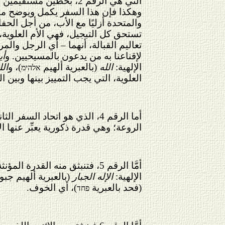
التي هي الرقم 2، بخطين مستقيمين ليس بوسعهما أن يحصرا بينهما أي
وهكذا فإن هذا السفر يكمل ويوضح
مفه
والمتحدة أزليًا مع الأب، من أجل الحف
تستحق كل التبجيل، فهي الأم العلوية، 
تعاليم القبالة، أنهما – أي الرجل وال
لإقناعنا به من يدعون بالمسيحيين. و
أي
الإلهية:
الله
(بالعبرية ألهيم
)، و
الل
אלהימ
العلوية، التي يجب التمييز بينها وبين 
أما الرقم 4، الذي هو اتحاد السفر الثاني بالسفر الثالث، فيعطينا حسد (بالعبرية
الروعة؛ وهي قدرة ذكورية يعبِّر عنها ا
أمَّا الرقم 5، فتنبثق منه القدرة المؤنثة السلبية (بالعبرية جبورة
الإلهية:
الإله الجبار
(بالعبرية ألهيم جبو
(فحد بالعبرية
)، أي الخوف.
פחד