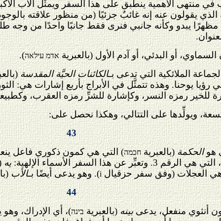
في منتهى الأهمية ينطبق على هذا السفر ويمثِّل الأب الأكبر 
 الذي يقولون عنه إنه غائبٌ جزئيًا (من منظور علاقته بالوجو
مظهرًا يبدو وكأنه جانبي فنرى فقط جانبًا واحدًا من وجه طلع
عنوان.
 السماوي، أو البدئي، أو آدم الأول (بالعبرية
).
אדמ עילאה
ماعة الملائكية التي تدعى بـ
الكائنات الحيَّة المقدسة
(بالع
 رؤيا يوحنا. وهذه تتمثَّل في
الأبراج
بأربع إشارات هي: الثور
ة للخير رمزه النسر، وكإشارة للشرِّ رمزه العقرب، وكطبيعة
سعة، ويولِّدها على التتالي، وهكذا نحصل على:
43
الحكمة
(بالعبرية
) التي هي كمون ذكوري فاعل ينع
חכמה
عن هذا السفر الأسماء الإلهية:
يه
(
 هي العجلات (وفق سفر حزقيال
). وهو يدعى أيضًا بـ
الأب
(با
i
44
كمون أنثوي منفعل، يدعى
بينه
(بالعبرية
)، أي الإدراك، وهو 
בינה