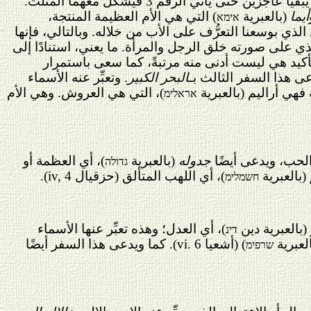
فراغ، فإن هذين الرقمين يبقيا عاجزين حتى يأتي الرقم 3 فيشكِّل معهما المثلث.
أيما
(بالعبرية
) التي هي الأم العظيمة المنتجة،
אימא
ذي بوسعنا التعرُّف على الأب من خلاله. وبالتالي، فإنها
ذي على صورته خلق الرجل والمرأة. ما يعني، استنادًا إلى
التأكيد هي ليست أدنى منه مرتبةً، كما سعى باستمرار
يدعى هذا السفر الثالث بـ
البحر الكبير
. وتعبِّر عنه الأسماء
به فهي أراليم (بالعبرية
)، التي هي العروش. وهي الأم
אראלימ
 الحب، ويدعى أيضًا
جدوله
(بالعبرية
)، أي العظمة أو
גדולה
(بالعبرية
)، أي اللهب المتألق (حزقيال
iv, 4
).
חשמלימ
 (بالعبرية دين
)، أي العدل؛ وهذه تعبِّر عنها الأسماء
דינ
لعبرية
) (أشعيا
vi. 6
). كما ويدعى هذا السفر أيضًا
שרפימ