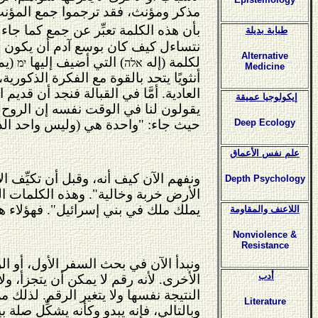
مذكر ومؤنث، فقد ترجموا جمع المؤنث
بأن هذه الكلمة تعبِّر عن جمع كما جاء
طبابة بديلة
نتساءل كيف كان بوسع آدم أن يكون على ص
Alternative
لكلمة (إله
) التي أضيف إليها
(يم)
אלה
ימ
Medicine
أنثويًا يتحد بالقوة مع الفكرة الذكورية
العادية. أمَّا في القبالة فنجد أن قديم 
إيكولوجيا عميقة
يقولون لنا في الوقت نفسه إن الروح
حيث جاء: "واحدة هي (وليس واحد الذي 
Deep Ecology
علم نفس الأعماق
ونفهم الآن كيف أنه، وقبل أن تكيِّف ا
Depth Psychology
الأرض خربة وخالية". وهذه الكلمات 
يملك ملك في بني إسرائيل". فهؤلاء هم
اللاعنف والمقاومة
Nonviolence &
Resistance
ونبدأ الآن في بحث السفر الأول، أو ال
أدب
الأخرى. لأنه رقم لا يمكن أن يتجزأ، و
Literature
وبالتالي، فإنه يبدو وكأنه يشكِّل صلة