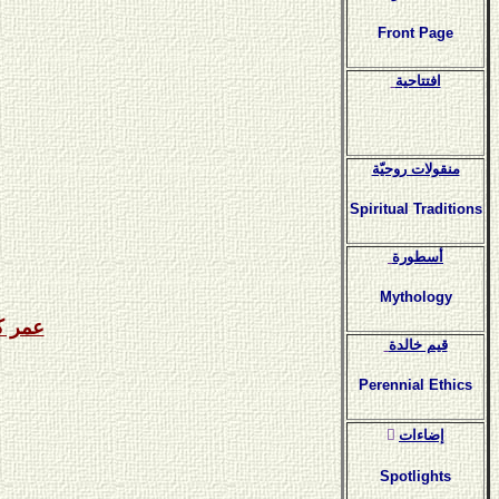
Front Page
افتتاحية
منقولات روحيّة
Spiritual Traditions
أسطورة
Mythology
عمر 
قيم خالدة
Perennial Ethics
ٍإضاءات
Spotlights