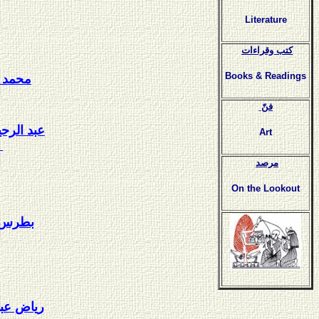
Literature
كتب وقراءات
Books & Readings
محمد 
فنّ
عبد الرح
Art
مرصد
On the Lookout
بطرس ح
رياض عبد