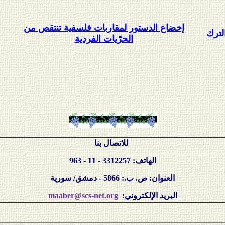
إخضاع الدستور لمقاربات فلسفية تنتقص من
لترك
الحرّيات الفردية
للاتصال بنا
الهاتف: 3312257 - 11 - 963
العنوان: ص. ب.: 5866 - دمشق/ سورية
:البريد الإلكتروني
maaber@scs-net.org