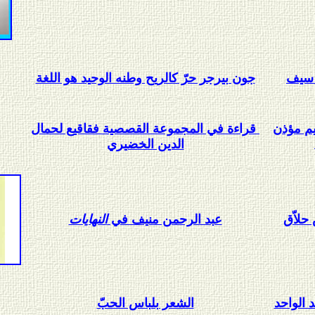
سيف
جون بيرجر حرّ كالريح وطنه الوحيد هو اللغة
يم مؤذن
قراءة في المجموعة القصصية فقاقيع لحمال
الدين الخضيري
لاّق
عبد الرحمن منيف في
النهايات
 الواحد
الشعر بلباس الحبّ