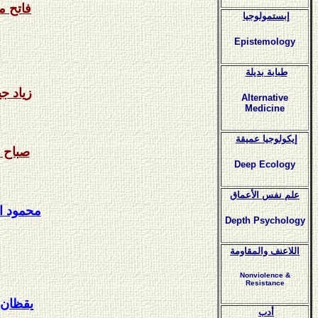
فاتح م
إبستمولوجيا
Epistemology
طبابة بديلة
زياد ج
Alternative
Medicine
إيكولوجيا عميقة
صباح 
Deep Ecology
علم نفس الأعماق
محمود ال
Depth Psychology
اللاعنف والمقاومة
Nonviolence &
Resistance
يقظان 
أدب