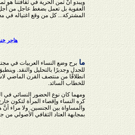
ويبدو أنَّ ثمن الحرية في ثقافتنا هو ثم
العفوية بل تعمل بضغط عاجل من أجل قتل
المشتركة... كل من وقع اغتياله في مع
هاجر خنف
ما
برح وضع النساء العربيات في مجتمع
للجدل وجديرًا بالتحليل والنقد. وينطب
انطلاقًا من منتصف القرن الماضي لاسيما
للخطاب السائد.
ومهما كان نوع الحضور النسائي في الم
كره النساء وإقصاء المرأة لتكون خارج
والمساواة بين الجنسين. ولا مراء أنّ
بمجابهة العتاد الثقافي الأصولي من جه