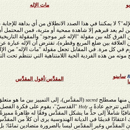
يو
مات الإله
له"؟ لا يمكننا في هذا الصدد الانطلاق من أي بداهة للإجابة ع
ن لم يعد قبرهم إلا شاهدة ممحية أو متربة، فمن المحتمل أن
الفرق كله بين مقولة "الإله غير موجود" والمقولة التاريخية
عن العلاقة بين ضلع المربع وقطره)، تفترض أن الإله عبارة ع
وم في كل مرة. في المقابل تجعل مقولة "مات الإله" من الإ
 موته من هذه الفردية الحية اللامتناهية التي تنتظم تحت ا
سابينو
المقدَّس
/أفول المقدَّس
ا
 منها مصطلح
(المقدَّس)، إلى التمييز بين ما هو متعل
sacred
التي تترجم عادةً بـ
"
القدسيّ
"
، يقوم على فكرة الفصل بين
Holy
فيًا شاملاً إلى حدٍّ ما يشكل المقدَّس وفقًا له ظاهرةً ممي
اعتقادًا قديمًا في الديانة الهندوسية يرى أن كلاً من المقد
 المقدَّس وغير المقدّس ليسا بالضرورة متضادين تمامًا؛ ب