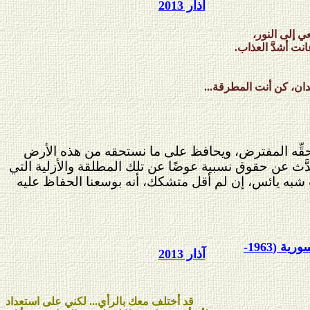
آذار 2013
 إلى النور،
انت أشدَّ العذاب.
ان، كن أنت المطرقة...
 حقِّه المفترض، ويحافظ على ما نستحقه من هذه الأرض
دَّث عن حقوق نسبية عوضًا عن تلك المطلقة والأزلية التي
 شبه يائس، إن لم أقل متشكك، أنه بوسعنا الحفاظ عليه
حركات المعارضة السورية (1963-
آذار 2013
قد أختلف معك بالرأي... لكني على استعداد