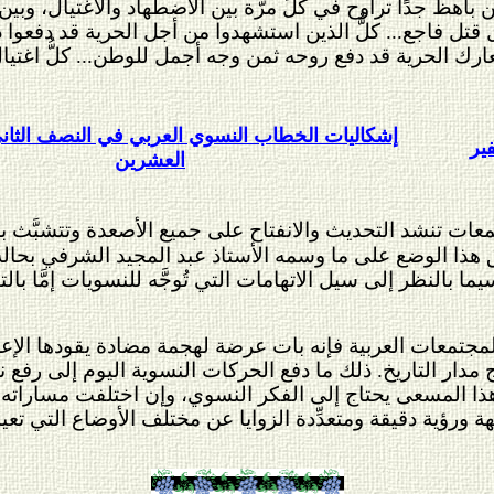
ن باهظ جدًا تراوح في كلِّ مرَّة بين الاضطهاد والاغتيال، وب
 فاجع... كلُّ الذين استشهدوا من أجل الحرية قد دفعوا دمائ
ارك الحرية قد دفع روحه ثمن وجه أجمل للوطن... كلُّ اغتيال
إشكاليات الخطاب النسوي العربي في النصف الثان
ير
العشرين
ات تنشد التحديث والانفتاح على جميع الأصعدة وتتشبَّث بمنظ
ق هذا الوضع على ما وسمه الأستاذ عبد المجيد الشرفي بحالة
 بالنظر إلى سيل الاتهامات التي تُوجَّه للنسويات إمَّا بالتب
جتمعات العربية فإنه بات عرضة لهجمة مضادة يقودها الإعلا
 مدار التاريخ. ذلك ما دفع الحركات النسوية اليوم إلى رفع
َ هذا المسعى يحتاج إلى الفكر النسوي، وإن اختلفت مسارات
ة ورؤية دقيقة ومتعدِّدة الزوايا عن مختلف الأوضاع التي تع