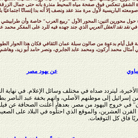
رة الشفق تنعكس فوق صفحة مياه المحيط منذرة بأنه حتى جمال الزر
عته الباريسية لأول مرة منذ عقد ونصف إلا أنه بدا إنسانًا اجتماعيًا با
ول محورين اثنين: المحور الأول "ربيع العرب" خاصة وأن طرابيشي اشت
 في
نقد نقد العقل العربي
الذي جند جهده فيه للرد على المفكر محمد عاب
قبل أيام بدعوة من صالون سبلة عمان الثقافي فكان هذا الحوار الط
أمثال محمد أركون، ومحمد عابد الجابري، ونصر حامد أبو زيد، وهاشم
باوي
عن يهود مصر
لأخيرة، ليتردد صداه في مختلف وسائل الإعلام. في نهاية ال
 إسرائيل إلى موطنهم الأصلي، واتهم بخفة عبد الناصر بطرد
وان" في خروج اليهود من مصر. بعدها، أعلنت الصحافة عن ف
القرن العشرين، والموقع الذي احتلُّوه في البلاد على الص
يًا فاق كل التوقعات.