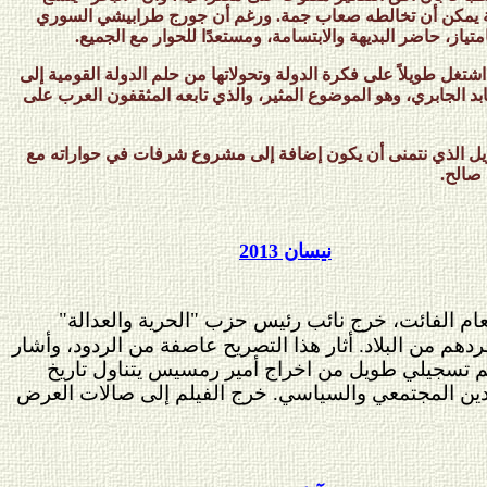
قة يمكن أن تخالطه صعاب جمة. ورغم أن جورج طرابيشي السوري
متياز، حاضر البديهة والابتسامة، ومستعدًا للحوار مع الجميع.
غل طويلاً على فكرة الدولة وتحولاتها من حلم الدولة القومية إلى
د الجابري، وهو الموضوع المثير، والذي تابعه المثقفون العرب على
ويل الذي نتمنى أن يكون إضافة إلى مشروع شرفات في حواراته مع
 صالح.
نيسان 2013
عام الفائت، خرج نائب رئيس حزب "الحرية والعدالة"
هم من البلاد. أثار هذا التصريح عاصفة من الردود، وأشار
يلم تسجيلي طويل من اخراج أمير رمسيس يتناول تاريخ
عيدين المجتمعي والسياسي. خرج الفيلم إلى صالات العرض