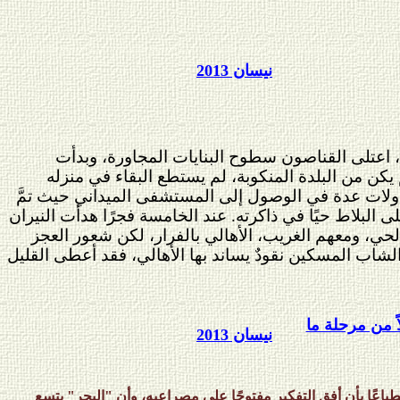
نيسان 2013
 اعتلى القناصون سطوح البنايات المجاورة، وبدأت
 يكن من البلدة المنكوبة، لم يستطع البقاء في منزله
حاولات عدة في الوصول إلى المستشفى الميداني حيث تمَّ
 البلاط حيًا في ذاكرته. عند الخامسة فجرًا هدأت النيران
لحي، ومعهم الغريب، الأهالي بالفرار، لكن شعور العجز
لشاب المسكين نقودٌ يساند بها الأهالي، فقد أعطى القليل
ً من مرحلة ما
نيسان 2013
ا بأن أفق التفكير مفتوحًا على مصراعيه، وأن "البحر" يتسع