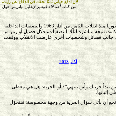
لأن أدفع حياتي ثمنًا لحقك في الدفاع عن رأيك.
من كتاب
أصدقاء فولتير
لإيفلين بياتريس هول
قبل الدخول في صلب موضوعنا، لابد من إعطاء فكرة عن طبيعة النظام الذي بدأ بالتشكل في سوريا منذ انقلاب الثامن من آذار 1963 والتصفيات الداخلية
 كانت نتيجة مباشرة لتلك التصفيات، فكل فصيل أو رمز من
 إلى جانب فصائل وشخصيات أخرى عارضت الانقلاب ووقفت
آذار 2013
"أين تبدأ حريتك وأين تنتهي"؟ أو"الحرية: هل هي معطى
 إتيانها.
الأنجع أن نأتي سؤال الحرية من وجهة مخصوصة: فنتحوَّل