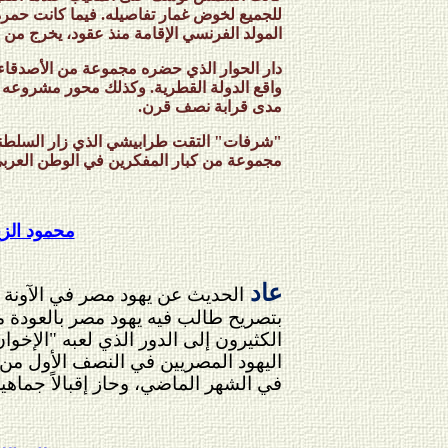
للجميع لخوض غمار تفاصيله. فيما كانت حم
المولد الفرنسي الإقامة منذ عقود، يخرج من صوم
دار الحوار الذي حضره مجموعة من الأصدقاء ح
واقع الدولة القطرية. وكذلك محور مشروعه
مدى قرابة نصف قرن.
"شرفات" التقت طرابيشي الذي زار السلطنة 
مجموعة من كبار المفكرين في الوطن العربي 
محمود الزي
عاد
الحديث عن يهود مصر في الآونة ا
بتصريح طالب فيه يهود مصر بالعودة من
الكثيرون إلى الدور الذي لعبه "الإخ
اليهود المصريين في النصف الأول من 
في الشهر الماضي، وحاز إقبالاً جماهير