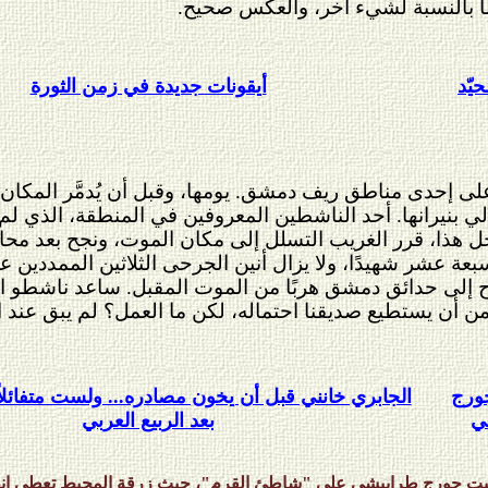
ًا بالنسبة لشيء آخر، والعكس صحيح.
يّد
أيقونات جديدة في زمن الثورة
 إحدى مناطق ريف دمشق. يومها، وقبل أن يُدمَّر المكان،
لي بنيرانها. أحد الناشطين المعروفين في المنطقة، الذي لم
 أجل هذا، قرر الغريب التسلل إلى مكان الموت، ونجح بعد م
ة عشر شهيدًا، ولا يزال أنين الجرحى الثلاثين الممددين على
زوح إلى حدائق دمشق هربًا من الموت المقبل. ساعد ناشطو ا
ن أن يستطيع صديقنا احتماله، لكن ما العمل؟ لم يبق عند ا
ورج
الجابري خانني قبل أن يخون مصادره... ولست متفائلا
ي
بعد الربيع العربي
 جورج طرابيشي على "شاطئ القرم"، حيث زرقة المحيط تعطي انطباعً