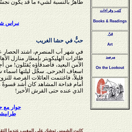
طاهرٌ بالنسبة لشيء ما قد يكون نجس
كتب وقراءات
Books & Readings
نبراس شح
فنّ
حبٌّ في حشا الغريب
Art
في شهر آب المنصرم، اشتد الحصار على
مرصد
طائرات الهليكوبتر بإمطار منازل الأها
الآمن البعيد، فأصدقاؤه يُقتَلون! من
On the Lookout
اسعاف الجرحى. سجَّل ليلتها اسماء سبع
قليلاً، فاغتنمت العائلات الفرصة للن
أمام فداحة المشاهد كان أشد قسوةً م
الذي عنده حتى القرش الأخير!
حوار مع ج
طرابيش
كانت الشمس توشك على المغيب عندما التقيت