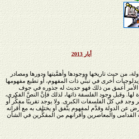
Welcom
أيار 2013
ة، من حيث تاريخها ووجودها وأهمَّيتها ودورها ومصادر
مع إيدلوجيات أخرى في تبنِّي ذات المفهوم، أو تطبع مفهومها
 بل الأمر أعمق من ذلك فهو حديث له جذوره في جوف
 لها. وقبل وجود الفلسفة ذاتها، لذلك فإنَّ النصَّ الفكري،
 في كلِّ الفلسفات الكبرى. ولا يوجد تقريبًا مفكِّر أو
 عن الدولة وقدَّم لمفهوم يتَّفق أو يختلف به مع أقرانه
 القدامى والمعاصرين وأقرانهم من المفكِّرين في الشأن