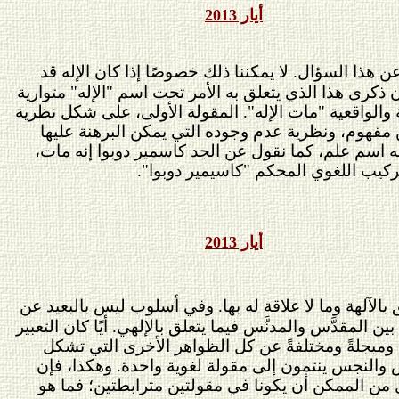
أيار 2013
ن هذا السؤال. لا يمكننا ذلك خصوصًا إذا كان الإله قد
 ذكرى هذا الذي يتعلق به الأمر تحت اسم "الإله" متوارية
 والواقعية "مات الإله". المقولة الأولى، على شكل نظرية
ن مفهوم، ونظرية عدم وجوده التي يمكن البرهنة عليها
له اسم علم، كما نقول عن الجد كاسمير دوبوا إنه مات
،
لتركيب اللغوي المحكم
"كاسيمير دوبوا".
أيار 2013
ق بالآلهة وما لا علاقة له بها. وفي أسلوب ليس بالبعيد عن
 المقدَّس والمدنَّس فيما يتعلق بالإلهي. أيًا كان التعبير
زةً ومبجلةً ومختلفةً عن كل الظواهر الأخرى التي تشكل
َّس والنجس ينتمون إلى مقولة لغوية واحدة. وهكذا، فإن
ل من الممكن أن يكونا في مقولتين مترابطتين؛ فما هو