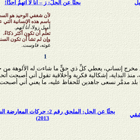
يل
بحثًا عن الحلِّ: ز – أنا لا أتهمُ أحدًا!
لأن شغفي الوحيد هو السعي
باسم هذه الإنسانية التي ع
أميل زولا،
أنا أتهم
.
تعلَّم أن تكون أكثر ذكاءً.
وإن لم تشأ أن تكون السند
غوته،
فاوست
.
1
ن مخرج إنساني، يعطي كلِّ ذي حقٍّ ما شاءت له الألوهة من
 منذ البداية، إشكالية فكرية وأخلاقية تقول أني أصبحت أتح
 بلد مدمَّر نسعى جاهدين للحفاظ عليه، ما يعني أني أصبحت
بحثًا عن الحل: الملحق رقم 2:
شقي
2013)