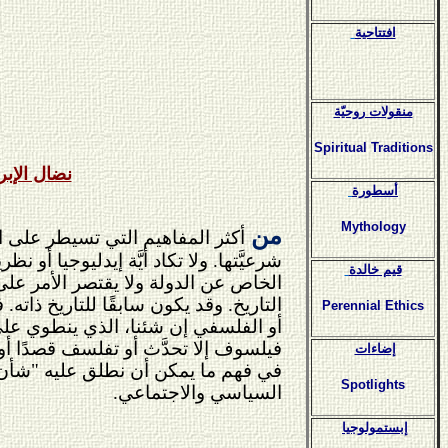
افتتاحية
منقولات روحيّة
Spiritual Traditions
نضال الإبر
أسطورة
Mythology
من
أكثر المفاهيم التي تسيطر على ا
شرعيَّتها. ولا تكاد أيَّة إيدليوجيا أ
قيم خالدة
الخاص عن الدولة ولا يقتصر الأمر على
التاريخ. وقد يكون سابقًا للتاريخ ذاته
Perennial Ethics
أو الفلسفي إن شئنا، الذي ينطوي على 
فيلسوف إلا تحدَّث أو تفلسف قصدًا أو 
إضاءات
في فهم ما يمكن أن نطلق عليه "شأن أ
Spotlights
السياسي والاجتماعي.
إبستمولوجيا