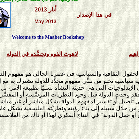
أ
يار 2013
في هذا الإصدار
May
2013
e to the Maaber Bookshop
اهيم
لاهوت القوة وتجسُّده في الدولة
لحقول الثقافية والسياسية في عصرنا الحالي هو مفهوم الدول
و نظرية سياسية تخلو من تبنِّي مفهوم محدَّد للدولة تشترك به 
 الإيدلوجيات التي هي حديثة النشأة نسبيًا بطبيعة الأمر،
. فقد وجدت الدولة قبل وجود النظريات المؤسِّسة أو المفسِّرة
تأصيل أو تفسير لمفهوم الدولة بشكل مباشر أو غير مباشر وجد
من خلال سبيله إلى بناء رؤيته ونظريَّته الفلسفية بشكل عارض
و حقل الدولة" في النتاج الفكري لهذا أو ذاك من الفلاسفة