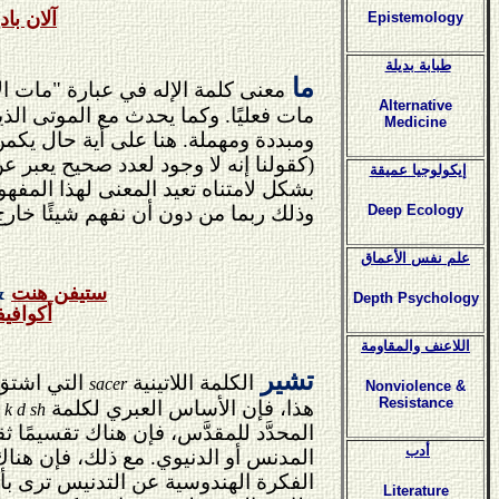
آلان باد
Epistemology
طبابة بديلة
ما
معنى كلمة الإله في عبارة "مات الإ
Alternative
مات فعليًا. وكما يحدث مع الموتى الذي
Medicine
ومبددة ومهملة. هنا على أية حال يكمن 
(كقولنا إنه لا وجود لعدد صحيح يعبر 
إيكولوجيا عميقة
بشكل لامتناه تعيد المعنى لهذا المفه
وذلك
ربما من دون أن نفهم شيئًا خارج
Deep Ecology
علم نفس الأعماق
ستيفن هنت
&
Depth Psychology
أكوافيف
اللاعنف والمقاومة
تشير
الكلمة اللاتينية
التي اشتق
sacer
Nonviolence &
Resistance
هذا، فإن الأساس العبري لكلمة
k d sh
المحدَّد ل
لمقدَّس، فإن هناك تقسيمًا ثقا
أدب
المدنس أو الدنيوي. مع ذلك، فإن هناك 
الفكرة الهندوسية عن التدنيس ترى بأن
Literature