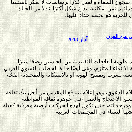
ين سجون الطغاة والقتل غدرًا برصاصات لا تفكِّر بأسئلتنا
هم ثمن إمكانية إبداع شكل أكثرًا عدلاً من الحياة
 للحرية هو لحظة حداد عليها.
ي من القرن
آذار 2013
ومة العلاقات التقليدية بين الجنسين وضعًا مثيرًا
 الانتماء المتأزم، وهي أيضًا حالة الخطاب النسوي العربي
عية للغرب وتفسخ الهوية أو بالاستكانة والتمجيدية الفجَّة
م الدعوي، وهو إعلام يتبرقع المقدس من أجل بثِّ ثقافة
 نسق الاحتجاج والعمل على جوهرة ثقافة المواطنة
ه ومرجعياته، حتى تكون لهذه الحركات أرضية معرفية كفيلة
يشها النساء في المجتمعات العربية.