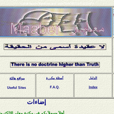
<LINK href="favicon.ico" rel="SHORTCUT ICON">
الدليل
أسئلة مكررة
مواقع هامّة
F.A.Q.
Index
Useful Sites
إضاءات
أهلاَ وسهلاَ بكم في مكتبة معابر الإلكترونية