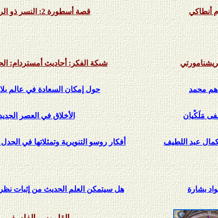
م أنطاكي
قصة أسطورة 2: النسر ذو الرأسين
ريشنامورتي
شبكة الفكر: أحاديث أمستردام: الح
اهم محمد
حول إمكان السعادة في عالم بلا
 مَلَكْيان
الأخلاق في العصر الجديد
كمال عبد اللطيف
أفكار روسو التنويرية وتمثلاتها في الجدل
واد بشارة
هل سيتمكن العلم الحديث من إثبات نظرية