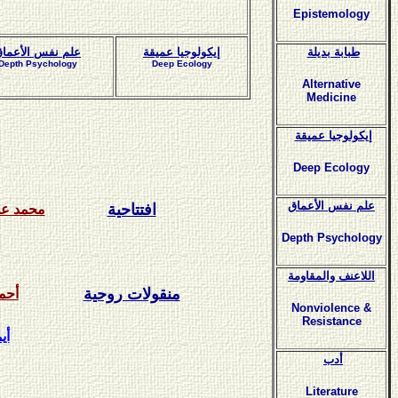
Epistemology
طبابة بديلة
إيكولوجيا عميقة
علم نفس الأعما
Depth Psychology
Deep Ecology
Alternative
Medicine
إيكولوجيا عميقة
Deep Ecology
علم نفس الأعماق
افتتاحية
محمد عل
Depth Psychology
اللاعنف والمقاومة
منقولات روحية
أحم
Nonviolence &
Resistance
أي
أدب
Literature