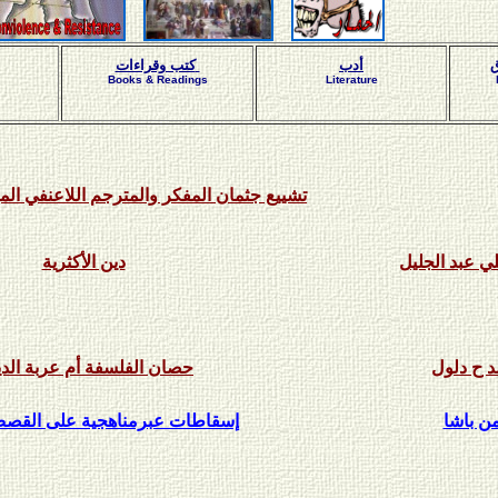
ق
أدب
كتب وقراءات
Books & Readings
Literature
تشييع جثمان المفكر والمترجم اللاعنفي ال
ي عبد الجليل
دين الأكثرية
د ح دلول
حصان الفلسفة أم عربة الد
من باشا
إسقاطات عبرمناهجية على القصص