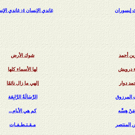
ث إيسوران
غاندي الإنسان 4: غاندي الإنسان
ين أحمد
شوك الأرض
ء درويش
لها الأسماء كلها
مد دوار
إلهي ما زال نائمًا
 المرزوق
الرِّسَالَةُ الرَّابِعَة
َنْ هِسِّه
كم هي الأيام...
 المنتصر
مـقـتـطـفـات