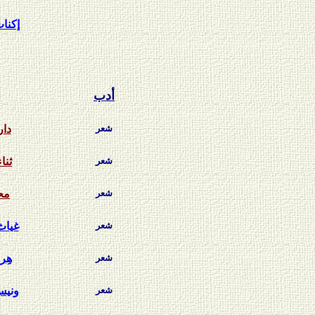
إكنا
أدب
شعر
دار
شعر
ثنا
شعر
مح
شعر
غياث
شعر
هِرم
شعر
ونيس