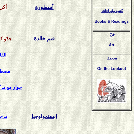
أسطورة
أكر
كتب وقراءات
Books & Readings
فنّ
قيم خالدة
جدّو ك
Art
الف
مرصد
On the Lookout
مصطفى
حوار مع د. 
إبستمولوجيا
د. ج