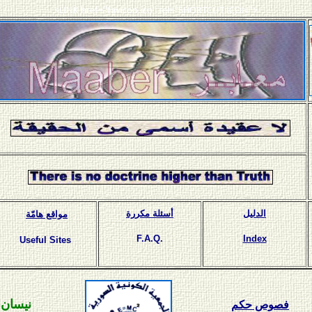
<LINK href="favicon.ico" rel="SHORTCUT ICON">
الدليل
أسئلة مكررة
مواقع هامّة
F.A.Q.
Index
Useful Sites
نيسان
1
فصوص حكم