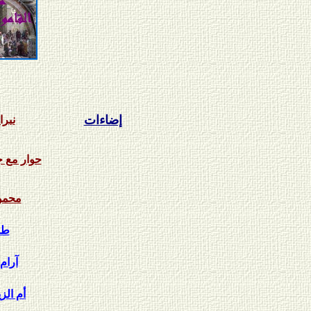
إضاءات
نبر
حوار مع 
محمود
طائ
آرام
أم الز