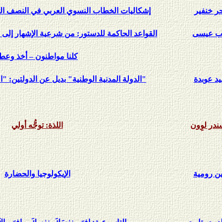
ر خنفير
إشكاليات الخطاب النسوي العربي في النصف الث
ب عيسى
القواعد الحاكمة للدستور: من شرعية الإشهار إلى م
كلنا مواطنون – أخذ وعطا
د عوبدة
"الدولة المدنية الوطنية" بديل عن الدولتين: "ا
ندر لوِون
اللذة: توجُّه أولي
ن رومية
الإيكولوجيا والحضارة