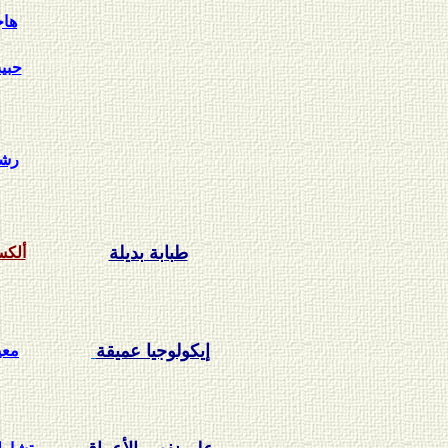
هاج
حبي
رشي
طبابة بديلة
ألكس
إيكولوجيا عميقة
معي