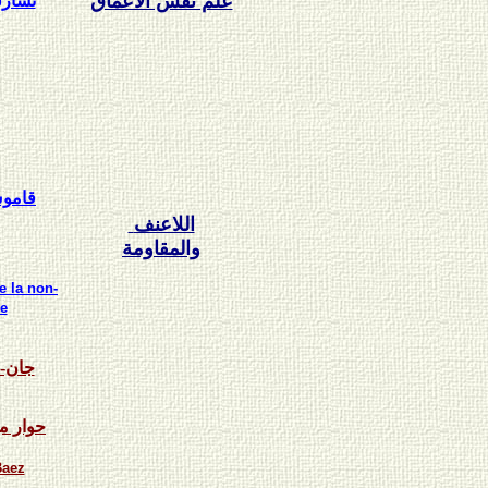
علم نفس الأعماق
تشارل
قاموس
اللاعنف
والمقاومة
e la non-
e
جان-م
حوار م
Baez