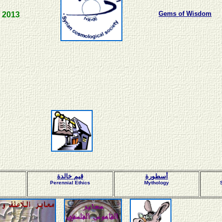
Gems of Wisdom
201
3
تنعي إلي
تحتجب مج
أهلاَ وسه
أسطورة
قيم خالدة
Perennial Ethics
Mythology