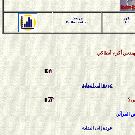
فن
مرصد
On the Lookout
Art
مهندس أكرم أنطاكي
عودة إلى البداية
ين؟
 القرآني
عودة إلى البداية