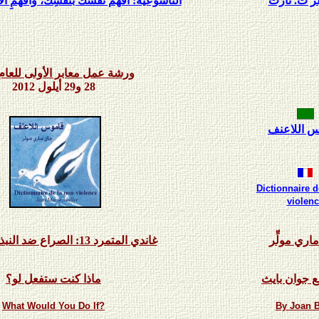
ز ت. تارت
التاسوعية: افهَم نفسَكَ بنفسِكَ، وافهَمِ ال
ورشة عمل معابر الأولى للعام 012
28 و29 أيلول 2012
 اللاعنف
Dictionnaire d
violenc
اري مولِّر
غاندي المتمرد 13: الصراع ضد النبذ الاجتماعي
ع جوان بايث
ماذا كنت ستفعل لو؟
What Would You Do If?
By Joan 