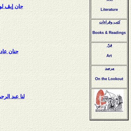
جان إيڤ لو
Literature
كتب وقراءات
Books & Readings
فنّ
حنان عاد
Art
مرصد
On the Lookout
لنا عبد الرح