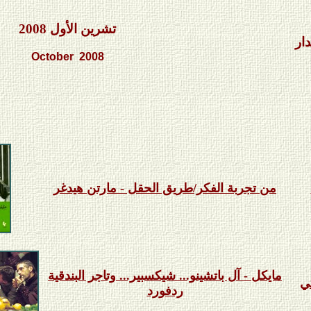
أهلا
تشرين الأول
2008
ار
October 2008
Welco
من تجربة الفكر/طريق الحقل - مارتن هيدغر
مايكل
-
آل باتشينو... شيكسبير... وتاجر البندقية
ي
ردفورد