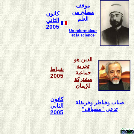
موقف
مصلح من
كانون
العلم
الثاني
2005
Un reformateur
et la science
الدين هو
تجربة
شباط
جماعية
2005
مشتركة
للإيمان
كانون
ضباب وقناطر وقرنفلة
الثاني
تدعى "مصياف"
2005