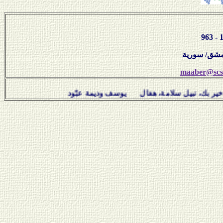
maaber@scs-
ل سلامة، هفال يوسف وديمة عبّود