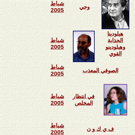
شباط
وحي
2005
هيلودينا
شباط
الجذابة
2005
وهيلودينو
القوي
شباط
الصوفي المعذب
2005
شباط
في انتظار
2005
المخلص
شباط
ف ي ك و ن
2005