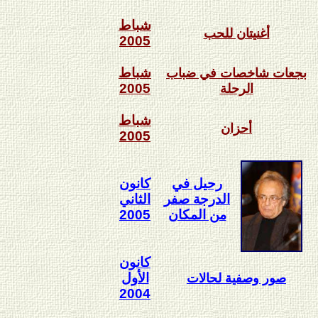
شباط
أغنيتان للحب
2005
شباط
بجعات شاخصات في ضباب
2005
الرحلة
شباط
أحزان
2005
رحيل في
كانون
الدرجة صفر
الثاني
من المكان
2005
كانون
الأول
صور وصفية لحالات
2004