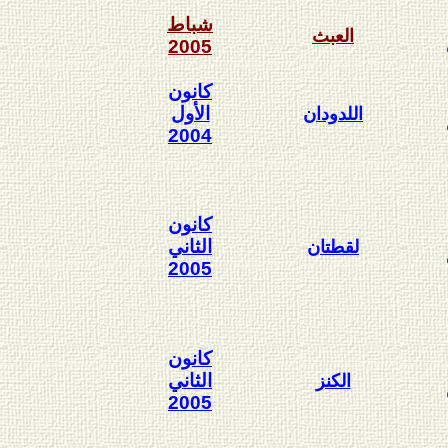
شباط
العبث
2005
كانون
الأول
اللدودان
2004
كانون
الثاني
لقطتان
2005
كانون
الثاني
الكنز
2005