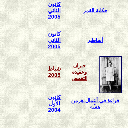
كانون
الثاني
حكاية القمر
2005
كانون
الثاني
أساطير
2005
جبران
شباط
وعقيدة
2005
التقمص
كانون
قراءة في أعمال هرمن
الأول
هسِّه
2004