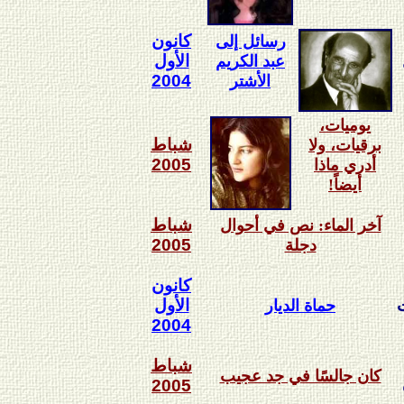
كانون
رسائل إلى
الأول
عبد الكريم
2004
الأشتر
يوميات،
شباط
برقيات، ولا
2005
أدري ماذا
أيضاً!
شباط
آخر الماء: نص في أحوال
2005
دجلة
كانون
الأول
حماة الديار
2004
شباط
كان جالسًا في جد عجيب
2005