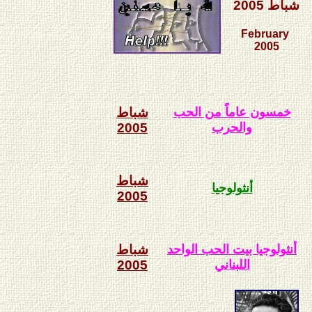
شباط 2005
February
2005
خمسون عاماً من الحب
شباط
والحرب
2005
شباط
أنثولوجيا
2005
أنثولوجيا بيت الحب الواحد
شباط
اللبناني
2005