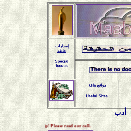
إصدارات
خاصّة
Special
Issues
مواقع هامّة
Useful Sites
أدب
ds your help! Please read our call..