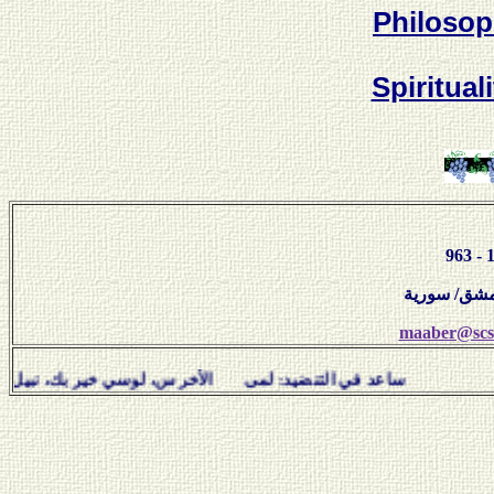
Philosop
Spiritual
maaber@scs-
د في التنضيد: لمى الأخرس، لوسي خير بك، نبيل سلامة، هفال ي