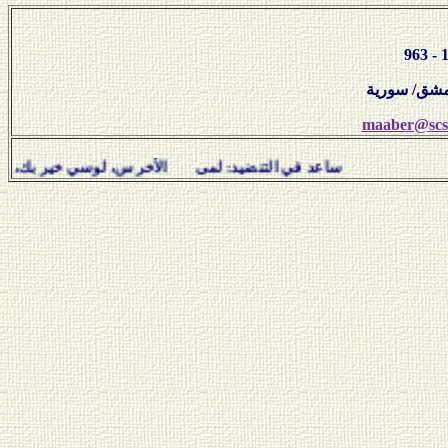
maaber@scs-
ساعد في التنضيد: لمى الأخرس، لوسي خير بك، نبيل سل