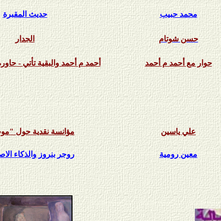
محمد حبيب
حديث المقبرة
حسن شوتام
الجدار
حوار مع أحمد م أحمد
أحمد م أحمد والبقية تأتي -
حاوره
علي ياسين
مؤانسة نقدية حول "مو
معين رومية
روجر بنروز والذكاء الا