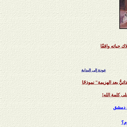
ك حياته واقفًا
عودة إلى البداية
تيُّ بعد الهزيمة" نموذجًا
لى كلمة الله!
ة دمشق
وم؟