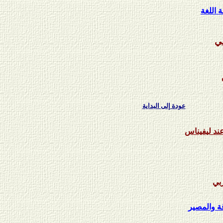
 اللغة
ي
عودة إلى البداية
عند ليفيناس
ربي
قة والمصير