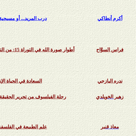
أكرم أنطاكي
درب المريد... أو مسيحية 
فراس السوَّاح
أطوار صورة الله في التوراة 15: من التعددية إلى عتبة التوحيد
ندره اليازجي
السعادة في الحياة الإن
زهير الخويلد
ي
رحلة الفيلسوف من تحرير الحقيقة 
معاذ قنبر
علم الطبيعة في الفلسفة 