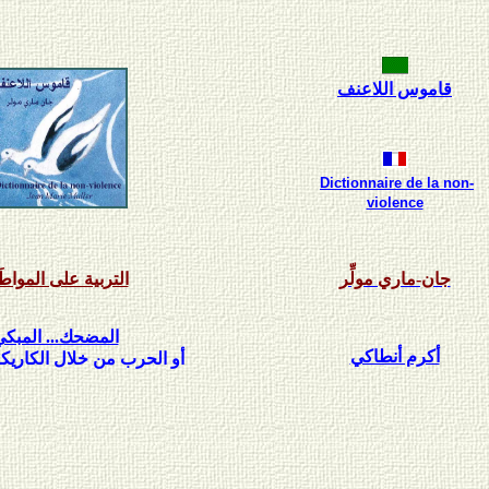
قاموس اللاعنف
Dictionnaire de la non-
violence
جان-ماري مولِّر
التربية على المواطَ
المضحك... المبك
أكرم أنطاكي
أو الحرب من خلال الكاريكا