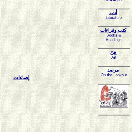
أدب
Literature
كتب وقراءات
Books &
Readings
فنّ
Art
مرصد
On the Lookout
إضاءات