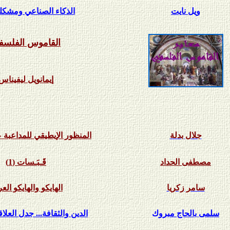
ويل نايت
الذكاء الصناعي ومشكلة
القاموس الفلسف
إيمانويل ليفيناس
جلال بدلة
المنظور الإيطيقي للمداعبة 
مصطفى الحداد
قَـبَـسات (1)
سامر زكريا
الهايكو والهايكو الع
سلمى بالحاج مبرو
ك
الدين والثقافة... جدل العلا