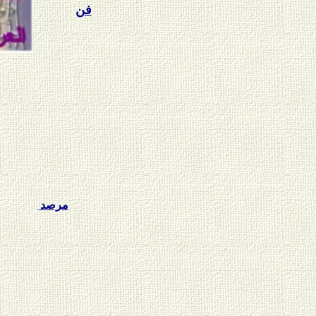
فن
مرصد