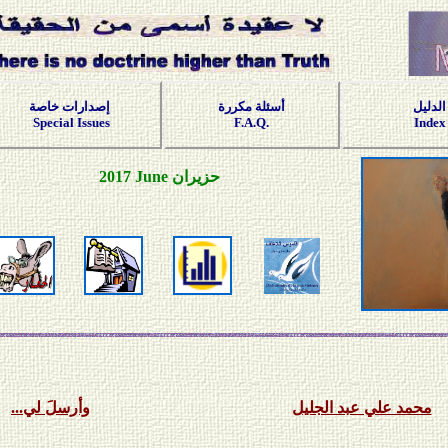
الدليل
أسئلة مكررة
إصدارات خاصة
Special Issues
F.A.Q.
Index
حزيران
June
2017
محمد علي عبد الجليل
وأرسلَ لي...