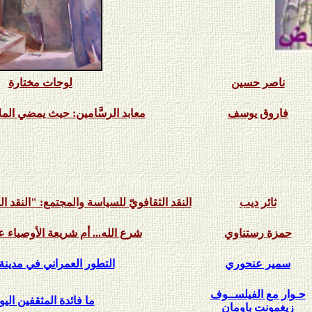
ناصر حسين
لوحات مختارة
فاروق يوسف
معابد الرسَّامين: حيث يمضي الملا
ثائر ديب
النقد الثقافويّ للسياسة والمجتمع: "النقد الذا
حمزة رستناوي
شرع الله... أم شريعة الأوصياء ع
سمير عنحوري
التطور العمراني في مدين
حـوار مع الفيلســوف
ما فائدة المثقفين الي
زيغمونت باومان