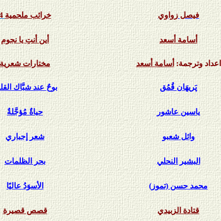
فيصل زواوي
خرائب ملحمية
4
أسامة أسعد
أين أنتِ يا نجوم
اعداد وترجمة:
أسامة أسعد
مختارات شعرية
پَريهَان قُمُق
بوحٌ عند شبَّاك الق
ياسين عاشو
ر
حياةٌ مُؤجَّلةٌ
وائل
شعبو
شعر إجباري
البشير النحلي
بحر الظلمات
محمد حسن
(تموز)
الأسوَدُ عاليًا
قتادة الزبيدي
قصص قصيرة