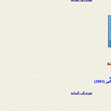
نة
ي
تير
(2003)
عودة إلى البداية