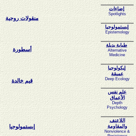
إضاءات
Spotlights
منقولات روحية
إبستمولوجيا
Epistemology
طبابة بديلة
أسطورة
Alternative
Medicine
إيكولوجيا
عميقة
Deep Ecology
قيم خالدة
علم نفس
الأعماق
Depth
Psychology
اللاعنف
والمقاومة
إبستمولوجيا
Nonviolence &
Resistance