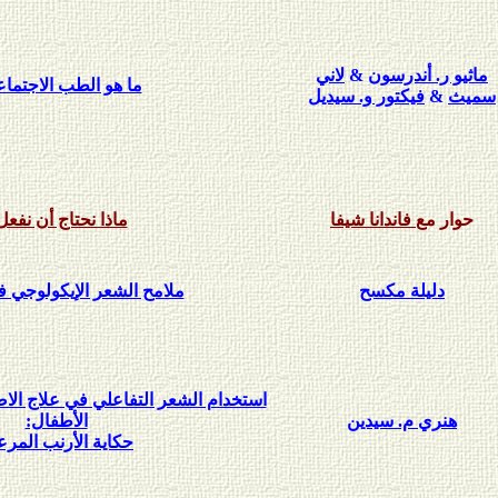
ماثيو ر. أندرسون
&
لاني
ما هو الطب الاجتما
سميث
&
فيكتور و. سيديل
حوار مع
فاندانا شيفا
ماذا نحتاج أن نفع
دليلة مكسح
ملامح الشعر الإيكولوجي ف
استخدام الشعر التفاعلي في علاج الا
هنري م. سيدين
الأطفال:
حكاية الأرنب المر