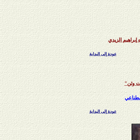
 إبراهيم الزيدي
عودة إلى البداية
ت وثن"
صطناعي
عودة إلى البداية